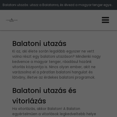
Balatoni utazás: utazz a Balatonra, és élvezd a magyar tenger egyedülálló szépségét!
Balatoni utazás
Ki az, aki élete során legalább egyszer ne vett
volna részt egy balatoni utazáson? Mindenki nagy
kedvence a magyar tenger, ráadásul hazánk
vitorlás központja is. Nincs olyan ember, akit ne
varázsolna el a páratlan balatoni hangulat és
látvány, illetve az érdekes balatoni programok.
Balatoni utazás és
vitorlázás
Ha vitorlázás, akkor Balaton! A Balaton
egyértelműen a vitorlások legkedveltebb helye