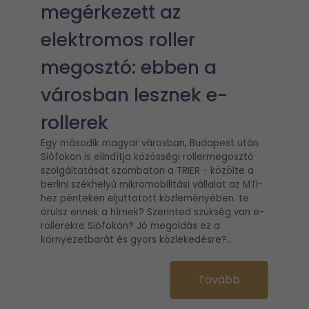
megérkezett az
elektromos roller
megosztó: ebben a
városban lesznek e-
rollerek
Egy második magyar városban, Budapest után
Siófokon is elindítja közösségi rollermegosztó
szolgáltatását szombaton a TRIER - közölte a
berlini székhelyű mikromobilitási vállalat az MTI-
hez pénteken eljuttatott közleményében. te
örülsz ennek a hírnek? Szerinted szükség van e-
rollerekre Siófokon? Jó megoldás ez a
környezetbarát és gyors közlekedésre?...
Tovább