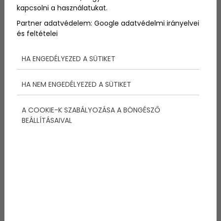
programok
kapcsolni a használatukat.
A magyar tenger minden év minden évszakában
Partner adatvédelem:
Google adatvédelmi irányelvei
színes balatoni programokkal várj a kikapcsolódni
és feltételei
vágyókat. Nyáron borfesztiválok, ősszel szüreti
programok, télen gasztrofesztiválok, adventivásár
HA ENGEDÉLYEZED A SÜTIKET
korcsolyázással, tavasszal pedig zenés programok
színesítik a pihenést a Balaton partján. Kövesd
nyomon velünk az izgalmas balatoni programokat!
HA NEM ENGEDÉLYEZED A SÜTIKET
A COOKIE-K SZABÁLYOZÁSA A BÖNGÉSZŐ
BEÁLLÍTÁSAIVAL
2022-08-22