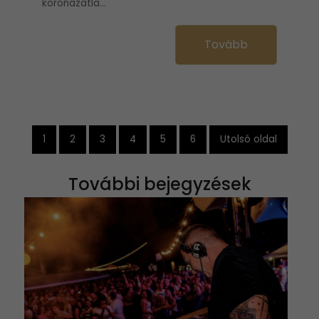
koronázatla...
Tovább
1
2
3
4
5
6
Utolsó oldal
További bejegyzések