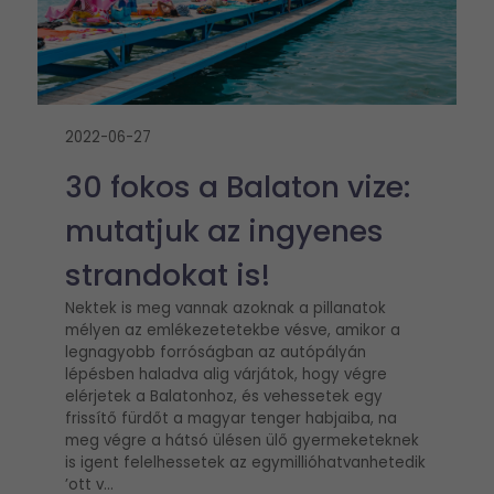
2022-06-27
30 fokos a Balaton vize:
mutatjuk az ingyenes
strandokat is!
Nektek is meg vannak azoknak a pillanatok
mélyen az emlékezetetekbe vésve, amikor a
legnagyobb forróságban az autópályán
lépésben haladva alig várjátok, hogy végre
elérjetek a Balatonhoz, és vehessetek egy
frissítő fürdőt a magyar tenger habjaiba, na
meg végre a hátsó ülésen ülő gyermeketeknek
is igent felelhessetek az egymillióhatvanhetedik
’ott v...