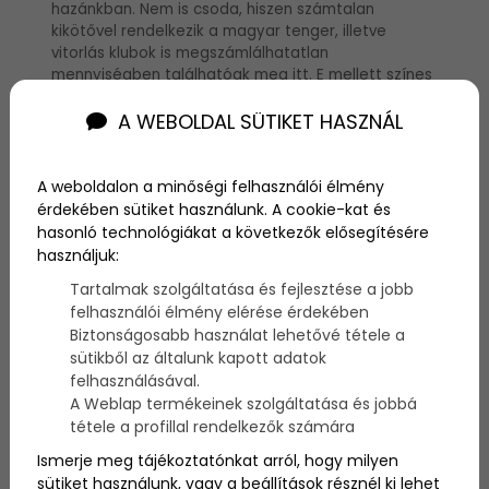
hazánkban. Nem is csoda, hiszen számtalan
kikötővel rendelkezik a magyar tenger, illetve
vitorlás klubok is megszámlálhatatlan
mennyiségben találhatóak meg itt. E mellett színes
balatoni programok színesítik a vitorlázók életét is.
A WEBOLDAL SÜTIKET HASZNÁL
A vitorlázás a Balatonon mindig semmihez sem
fogható.
Mindenki nagy kedvence:
A weboldalon a minőségi felhasználói élmény
érdekében sütiket használunk. A cookie-kat és
a Balaton
hasonló technológiákat a következők elősegítésére
használjuk:
A Balaton nemcsak a vitorlázók közkedvelt nyaraló
Tartalmak szolgáltatása és fejlesztése a jobb
helye. Nem sok olyan ember van, aki ne lenne oda a
felhasználói élmény elérése érdekében
Balaton egyedülálló szépségéért és hangulatáért.
Biztonságosabb használat lehetővé tétele a
Találd meg velünk te is a legjobb balatoni
sütikből az általunk kapott adatok
programokat, balatoni eseményeket, eldugott
felhasználásával.
balatoni látnivalókat és a legjobb balatoni
szállásokat is egyaránt!
A Weblap termékeinek szolgáltatása és jobbá
tétele a profillal rendelkezők számára
Balatoni utazás: balatoni
Ismerje meg tájékoztatónkat arról, hogy milyen
sütiket használunk, vagy a beállítások résznél ki lehet