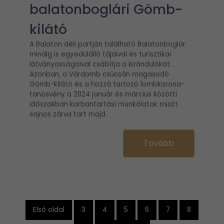
balatonboglári Gömb-
kilátó
A Balaton déli partján található Balatonboglár
mindig is egyedülálló tájaival és turisztikai
látványosságaival csábítja a kirándulókat.
Azonban, a Várdomb csúcsán magasodó
Gömb-kilátó és a hozzá tartozó lombkorona-
tanösvény a 2024 január és március közötti
időszakban karbantartási munkálatok miatt
sajnos zárva tart majd.
Tovább
Első oldal
3
4
5
6
7
8