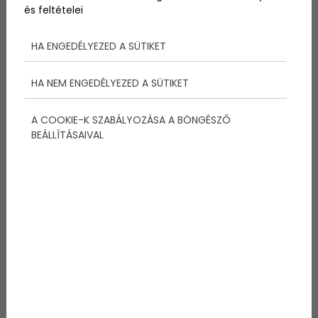
és feltételei
Tovább
HA ENGEDÉLYEZED A SÜTIKET
HA NEM ENGEDÉLYEZED A SÜTIKET
A COOKIE-K SZABÁLYOZÁSA A BÖNGÉSZŐ
BEÁLLÍTÁSAIVAL
2024-01-15
Videó – Aranysakálok