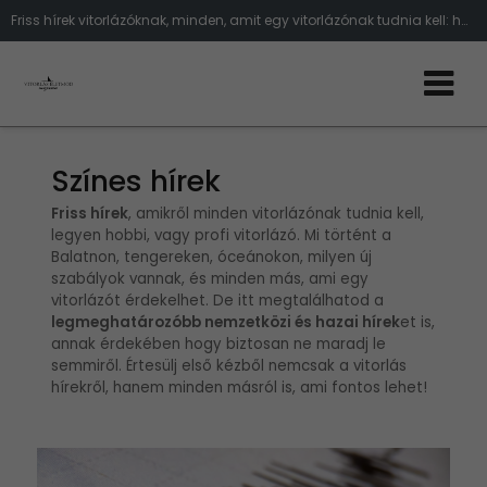
Friss hírek vitorlázóknak, minden, amit egy vitorlázónak tudnia kell: hajós események, vitorlás szabályok, balesetek a tengeren
Színes hírek
Friss hírek
, amikről minden vitorlázónak tudnia kell,
legyen hobbi, vagy profi vitorlázó. Mi történt a
Balatnon, tengereken, óceánokon, milyen új
szabályok vannak, és minden más, ami egy
vitorlázót érdekelhet. De itt megtalálhatod a
legmeghatározóbb nemzetközi és hazai hírek
et is,
annak érdekében hogy biztosan ne maradj le
semmiről. Értesülj első kézből nemcsak a vitorlás
hírekről, hanem minden másról is, ami fontos lehet!