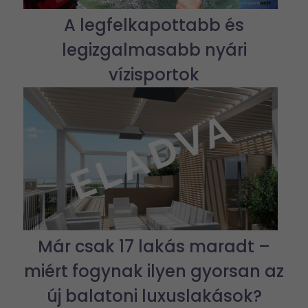
A legfelkapottabb és
legizgalmasabb nyári
vízisportok
Már csak 17 lakás maradt –
miért fogynak ilyen gyorsan az
új balatoni luxuslakások?