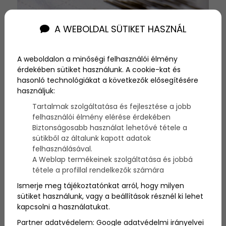
A WEBOLDAL SÜTIKET HASZNÁL
A weboldalon a minőségi felhasználói élmény
érdekében sütiket használunk. A cookie-kat és
hasonló technológiákat a következők elősegítésére
használjuk:
2024-01-31
Tartalmak szolgáltatása és fejlesztése a jobb
felhasználói élmény elérése érdekében
Földrengés volt a
Biztonságosabb használat lehetővé tétele a
sütikből az általunk kapott adatok
Balatonnál – Enyhén, de
felhasználásával.
A Weblap termékeinek szolgáltatása és jobbá
érezni lehetett
tétele a profillal rendelkezők számára
A Richter-skála szerinti erősségük 4 volt, ami
Ismerje meg tájékoztatónkat arról, hogy milyen
aggodalomra ad okot a földrengésaktivitás
sütiket használunk, vagy a beállítások résznél ki lehet
növekvő tendenciája miatt a térségben.
kapcsolni a használatukat.
Szakértők hangsúlyozzák az érdemi vizsgálat
Partner adatvédelem:
Google adatvédelmi irányelvei
szükségességét