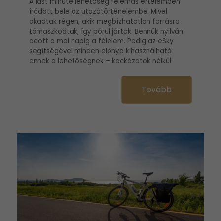
A last minute lehetőség felemás értelemben
íródott bele az utazótörténelembe. Mivel
akadtak régen, akik megbízhatatlan forrásra
támaszkodtak, így pórul jártak. Bennük nyilván
adott a mai napig a félelem. Pedig az eSky
segítségével minden előnye kihasználható
ennek a lehetőségnek – kockázatok nélkül.
Tovább