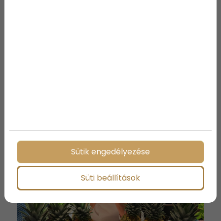
lakberendezési trendje -
Tágas terek teremtése
Az évek során a lakberendezés dinamikusan
változik, és 2024-ben egyértelműen kitűnik egy
kifinomult trend, melynek középpontjában a
tágas és nagy terek iránti vágy áll, teret adva a
minimalizmusnak és a funkcionalitásnak.
Tovább
Sütik engedélyezése
Süti beállítások