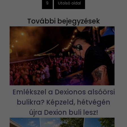
9
Utolsó oldal
További bejegyzések
Emlékszel a Dexionos alsóörsi
bulikra? Képzeld, hétvégén
újra Dexion buli lesz!