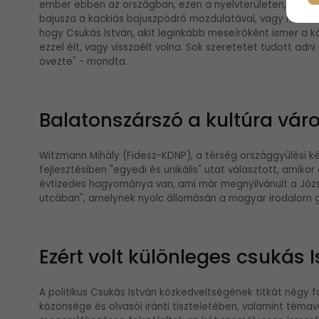
ember ebben az országban, ezen a nyelvterületen, akinek 
bajusza a kackiás bajuszpödrő mozdulatával, vagy ne azon
hogy Csukás István, akit leginkább meseíróként ismer a kö
ezzel élt, vagy visszaélt volna. Sok szeretetet tudott ad
övezte" - mondta.
Balatonszárszó a kultúra vár
Witzmann Mihály (Fidesz-KDNP), a térség országgyűlési kép
fejlesztésiben "egyedi és unikális" utat választott, amikor
évtizedes hagyománya van, ami már megnyilvánult a Józse
utcában", amelynek nyolc állomásán a magyar irodalom 
Ezért volt különleges csukás 
A politikus Csukás István közkedveltségének titkát négy 
közönsége és olvasói iránti tiszteletében, valamint tém