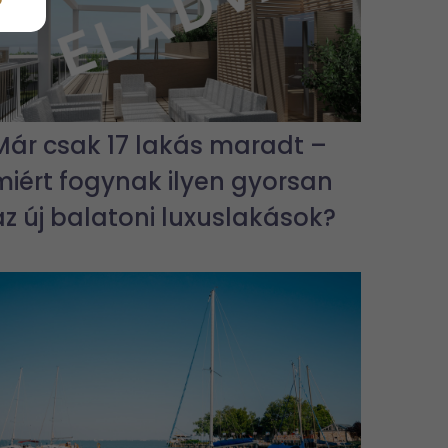
Már csak 17 lakás maradt –
miért fogynak ilyen gyorsan
az új balatoni luxuslakások?