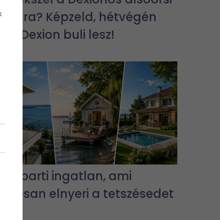
k
bulikra? Képzeld, hétvégén
jra Dexion buli lesz!
3 vízparti ingatlan, ami
biztosan elnyeri a tetszésedet