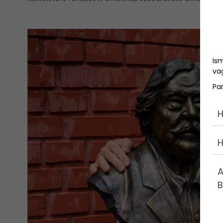
Is
vag
Pa
H
H
A
B