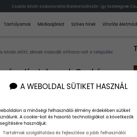
Csukás István szoboravatás Balatonszárszón: így tisztelegnek Csuká
Tanfolyamok
Médiaajánlat
Színes hírek
Vitorlás életmó
 István előtt, akinek második otthona volt a település
: így tisztelegnek Csukás
otthona volt a település
A WEBOLDAL SÜTIKET HASZNÁL
weboldalon a minőségi felhasználói élmény érdekében sütiket
sználunk. A cookie-kat és hasonló technológiákat a következők
segítésére használjuk:
szárszó, Csukás István második otthona, a díszpolgárság és a
őtt - hangzott el az idén elhunyt Kossuth-díjas művész
Tartalmak szolgáltatása és fejlesztése a jobb felhasználói
én szombaton.