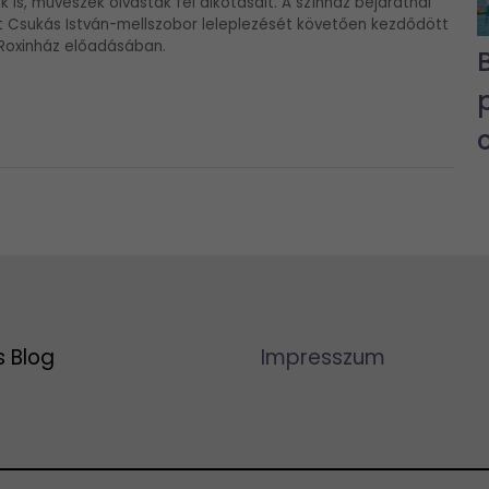
is, művészek olvasták fel alkotásait. A színház bejáratnál
tt Csukás István-mellszobor leleplezését követően kezdődött
 Roxinház előadásában.
s Blog
Impresszum