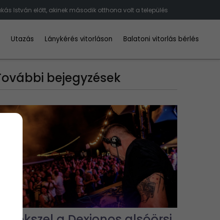
s István előtt, akinek második otthona volt a település
d
Utazás
Lánykérés vitorláson
Balatoni vitorlás bérlés
További bejegyzések
Emlékszel a Dexionos alsóörsi