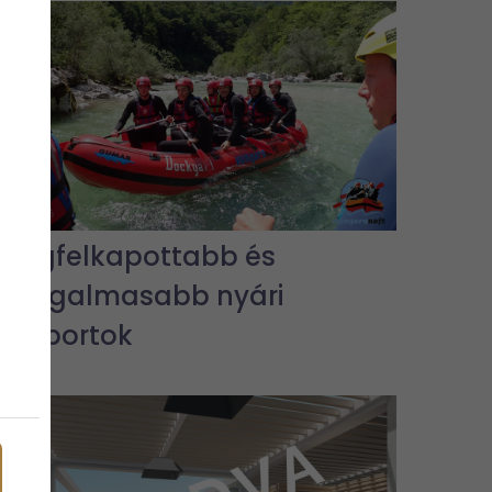
A legfelkapottabb és
legizgalmasabb nyári
vízisportok