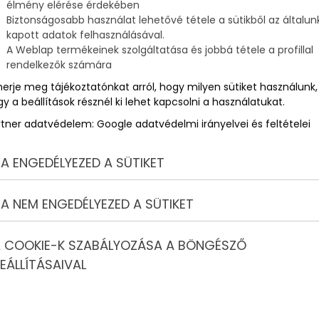
élmény elérése érdekében
Biztonságosabb használat lehetővé tétele a sütikből az általun
kapott adatok felhasználásával.
ú
A Weblap termékeinek szolgáltatása és jobbá tétele a profillal
rendelkezők számára
merje meg tájékoztatónkat arról, hogy milyen sütiket használunk,
y a beállítások résznél ki lehet kapcsolni a használatukat.
rtner adatvédelem:
Google adatvédelmi irányelvei és feltételei
A ENGEDÉLYEZED A SÜTIKET
A NEM ENGEDÉLYEZED A SÜTIKET
 COOKIE-K SZABÁLYOZÁSA A BÖNGÉSZŐ
EÁLLÍTÁSAIVAL