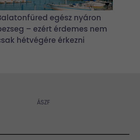
Balatonfüred egész nyáron
pezseg – ezért érdemes nem
csak hétvégére érkezni
ÁSZF