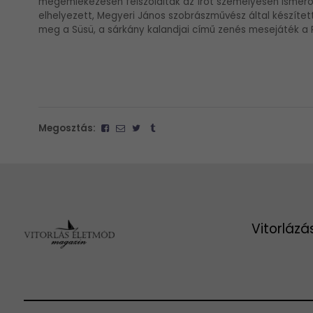
megemlékezésen felszólaltak az írót személyesen ismerők 
elhelyezett, Megyeri János szobrászművész által készíte
meg a Süsü, a sárkány kalandjai című zenés mesejáték a
Megosztás:
Vitorlázá