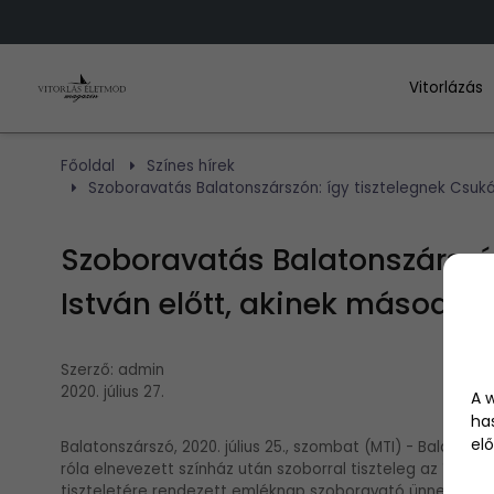
Vitorlázás
Főoldal
Színes hírek
Szoboravatás Balatonszárszón: így tisztelegnek Csukás
Szoboravatás Balatonszárszón
István előtt, akinek második 
Szerző:
admin
2020. július 27.
A 
ha
elő
Balatonszárszó, 2020. július 25., szombat (MTI) - Balaton
róla elnevezett színház után szoborral tiszteleg az író el
tiszteletére rendezett emléknap szoboravató ünnepség