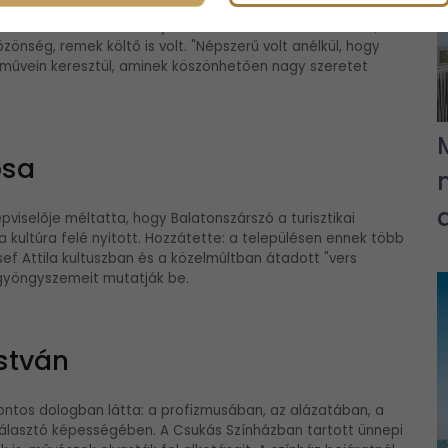
a neve hallatára ne jelennék meg az arca, a jellegzetes
osítaná nevét valamelyik hősével. "Emlékeztetett arra,
zönség, remek költő is volt. "Népszerű volt anélkül, hogy
ni művein keresztül, aminek köszönhetően nagy szeretet
osa
viselője méltatta, hogy Balatonszárszó a turisztikai
 a kultúra felé nyitott. Hozzátette: a településen ennek több
f Attila kultuszban és a közelmúltban átadott "vers
gyöngyszemeit mutatják be.
István
fontos dologban látta: a profizmusában, az alázatában, a
aválasztó képességében. A Csukás Színházban tartott ünnepi