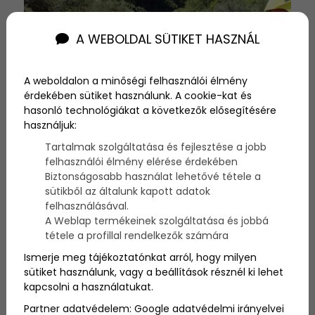
A WEBOLDAL SÜTIKET HASZNÁL
A weboldalon a minőségi felhasználói élmény
érdekében sütiket használunk. A cookie-kat és
hasonló technológiákat a következők elősegítésére
használjuk:
2026-06-22
Tartalmak szolgáltatása és fejlesztése a jobb
felhasználói élmény elérése érdekében
A legfelkapottabb és
Biztonságosabb használat lehetővé tétele a
sütikből az általunk kapott adatok
legizgalmasabb nyári
felhasználásával.
A Weblap termékeinek szolgáltatása és jobbá
vízisportok
tétele a profillal rendelkezők számára
Nyáron a vitorlázás mellett rengeteg más
Ismerje meg tájékoztatónkat arról, hogy milyen
vízisport is van, amit érdemes kipróbálni. Ott van
sütiket használunk, vagy a beállítások résznél ki lehet
például a windsurf, a wakeboard, a SUP, a
kapcsolni a használatukat.
kajakozás vagy épp a raftingozás, ami az
Partner adatvédelem:
Google adatvédelmi irányelvei
utóbbi években egyre népszerűbb választás