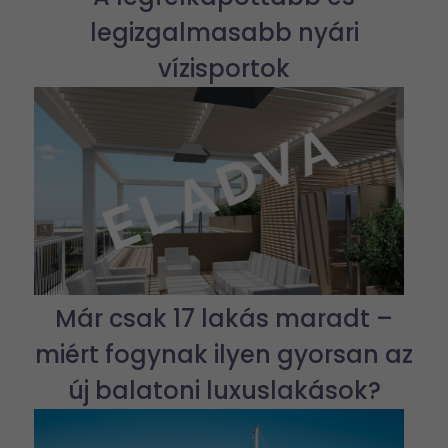
legizgalmasabb nyári
vízisportok
Már csak 17 lakás maradt –
miért fogynak ilyen gyorsan az
új balatoni luxuslakások?