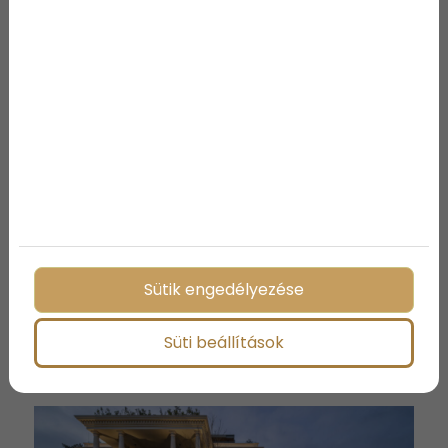
2025-05-13
Ez az 5 legjobb orvosi
egyetem az egész
világon
Harvard, Oxford, Stanford és a világ más top
orvosi egyetemei – ismerd meg, hol képzik a
jövő legjobb orvosait!
Sütik engedélyezése
Tovább
Süti beállítások