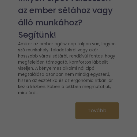
az ember sétához vagy
álló munkához?
Segítünk!
Amikor az ember egész nap talpon van, legyen
szó munkahelyi feladatokról vagy akár
hosszabb városi sétáról, rendkívül fontos, hogy
megfelelően támogató, komfortos lábbelit
viseljen. A kényelmes alkalmi női cipő
megtalálása azonban nem mindig egyszerű,
hiszen az esztétika és az ergonómia ritkán jár
kéz a kézben. Ebben a cikkben megmutatjuk,
mire érd...
Tovább