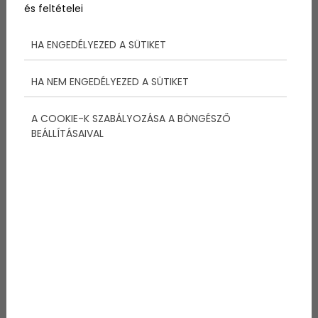
és feltételei
lett azok körében, akik a vízparti pihenés mellé
egy kis adrenalint is keresnek.
HA ENGEDÉLYEZED A SÜTIKET
Tovább
HA NEM ENGEDÉLYEZED A SÜTIKET
A COOKIE-K SZABÁLYOZÁSA A BÖNGÉSZŐ
BEÁLLÍTÁSAIVAL
2026-06-16