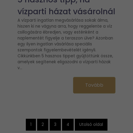
vízparti házat vásárolnál
A vízparti ingatlan megvásárlása sokak álma,
hiszen ki ne vágyna arra, hogy reggelente a víz
csillogására ébredjen, vagy esténként a
naplementét figyelje a teraszon ülve? Azonban
egy ilyen ingatlan vásárlása speciális
szempontok figyelembevételét igényli.
Cikkünkben 5 hasznos tippet gyűjtöttünk össze,
amelyek segítenek eligazodni a vízparti házak
v...
Tovább
1
2
3
4
Utolsó oldal