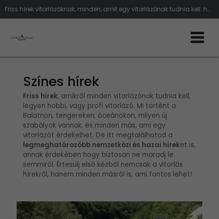
Friss hírek vitorlázóknak, minden, amit egy vitorlázónak tudnia kell: hajós események, vitorlás szabályok, balesetek a tengeren
Színes hírek
Friss hírek
, amikről minden vitorlázónak tudnia kell,
legyen hobbi, vagy profi vitorlázó. Mi történt a
Balatnon, tengereken, óceánokon, milyen új
szabályok vannak, és minden más, ami egy
vitorlázót érdekelhet. De itt megtalálhatod a
legmeghatározóbb nemzetközi és hazai hírek
et is,
annak érdekében hogy biztosan ne maradj le
semmiről. Értesülj első kézből nemcsak a vitorlás
hírekről, hanem minden másról is, ami fontos lehet!