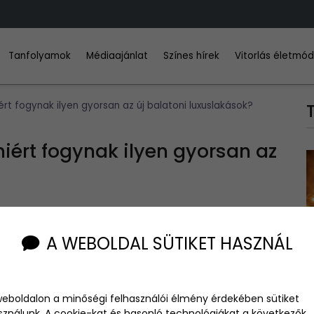
Tanfolyamok
Médiaajánlat
Színes hírek
Vitorlás életmó
rt fogynak ilyen gyorsan az új balatoni luxuslakások?
iért fogynak ilyen gyorsan az
A WEBOLDAL SÜTIKET HASZNÁL
lesztés indult, de kevés olyan projekt akad, amely már az
atonfüred egyik legújabb prémium lakóparkjában az 55 lakásból
weboldalon a minőségi felhasználói élmény érdekében sütiket
zajlik.
sználunk. A cookie-kat és hasonló technológiákat a következők