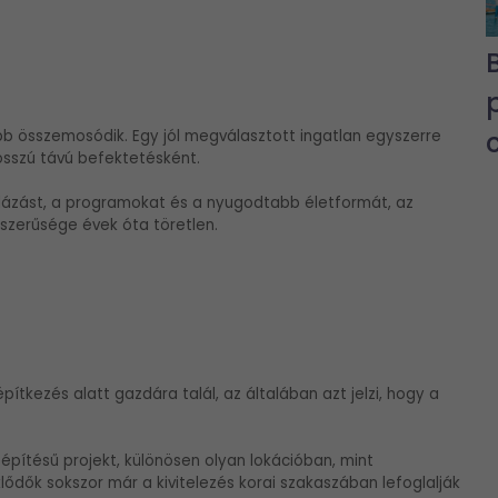
b összemosódik. Egy jól megválasztott ingatlan egyszerre
osszú távú befektetésként.
orlázást, a programokat és a nyugodtabb életformát, az
szerűsége évek óta töretlen.
ítkezés alatt gazdára talál, az általában azt jelzi, hogy a
pítésű projekt, különösen olyan lokációban, mint
lődők sokszor már a kivitelezés korai szakaszában lefoglalják