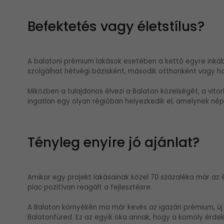
Befektetés vagy életstílus?
A balatoni prémium lakások esetében a kettő egyre inkáb
szolgálhat hétvégi bázisként, második otthonként vagy h
Miközben a tulajdonos élvezi a Balaton közelségét, a vit
ingatlan egy olyan régióban helyezkedik el, amelynek nép
Tényleg enyire jó ajánlat?
Amikor egy projekt lakásainak közel 70 százaléka már az ép
piac pozitívan reagált a fejlesztésre.
A Balaton környékén ma már kevés az igazán prémium, új é
Balatonfüred. Ez az egyik oka annak, hogy a komoly érdek