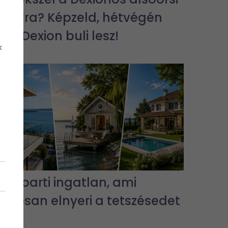
bulikra? Képzeld, hétvégén
jra Dexion buli lesz!
k
3 vízparti ingatlan, ami
biztosan elnyeri a tetszésedet