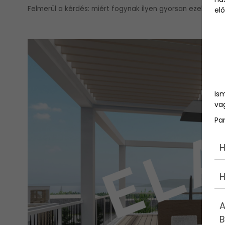
Felmerül a kérdés: miért fogynak ilyen gyorsan ezek az i
elő
Is
vag
Pa
H
H
A
B