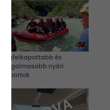
A legfelkapottabb és
legizgalmasabb nyári
vízisportok