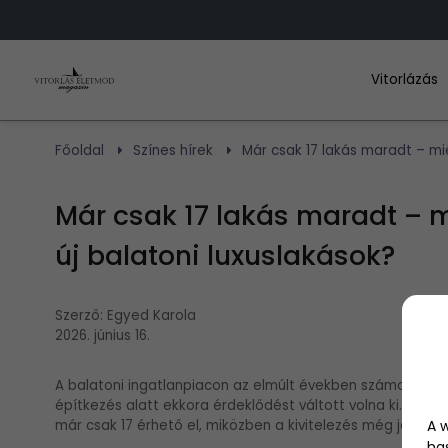
Vitorlázás
Főoldal
Színes hírek
Már csak 17 lakás maradt – mié
Már csak 17 lakás maradt – m
új balatoni luxuslakások?
Szerző:
Egyed Karola
2026. június 16.
A balatoni ingatlanpiacon az elmúlt években számos új fej
építkezés alatt ekkora érdeklődést váltott volna ki. Bal
A 
már csak 17 érhető el, miközben a kivitelezés még javában 
ha