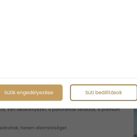
 felújítandó ingatlanokkal, rejtett költségekkel vagy
új építésű lakások irányába tolódik. Olyan otthonok felé,
osszú távú értékmegőrzés egyszerre jelenik meg.
lent a panorámánál
e a vásárlók ma már sokkal többet keresnek egy ingatlanban.
Sütik engedélyezése
Süti beállítások
atékony hőszivattyús rendszerek, az okos otthon
gos, zárt lakókörnyezet, a panorámás teraszok, a prémium
sárolnak, hanem életminőséget.