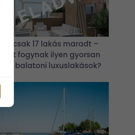
Már csak 17 lakás maradt –
miért fogynak ilyen gyorsan
az új balatoni luxuslakások?