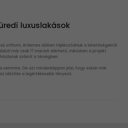
redi luxuslakások
ésű otthont, érdemes időben tájékozódniuk a lehetőségekről.
ásból már csak 17 maradt elérhető, miközben a projekt
uházásnak számít a térségben.
a semmire. De azt mindenképpen jelzi, hogy sokan már
az időzítés a legértékesebb tényező.