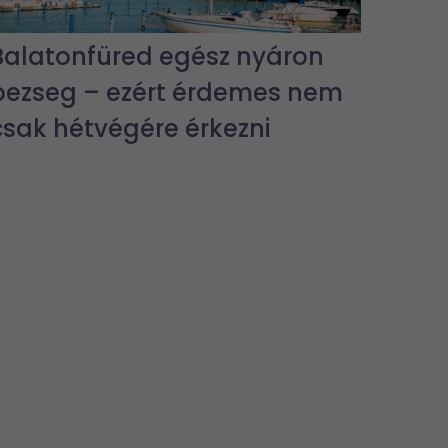
Balatonfüred egész nyáron
pezseg – ezért érdemes nem
csak hétvégére érkezni