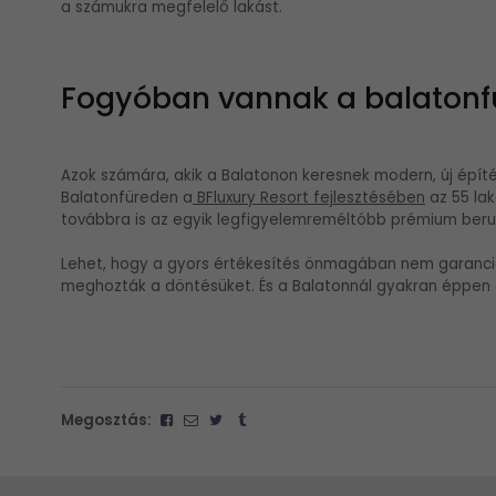
a számukra megfelelő lakást.
Fogyóban vannak a balatonfü
Azok számára, akik a Balatonon keresnek modern, új épít
Balatonfüreden a
BFluxury Resort fejlesztésében
az 55 lak
továbbra is az egyik legfigyelemreméltóbb prémium ber
Lehet, hogy a gyors értékesítés önmagában nem garanci
meghozták a döntésüket. És a Balatonnál gyakran éppen 
Megosztás: