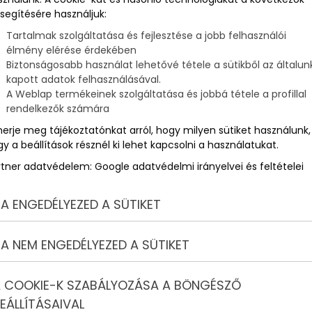
ngatlanok?
segítésére használjuk:
Tartalmak szolgáltatása és fejlesztése a jobb felhasználói
ú
élmény elérése érdekében
Biztonságosabb használat lehetővé tétele a sütikből az általun
kapott adatok felhasználásával.
A Weblap termékeinek szolgáltatása és jobbá tétele a profillal
rendelkezők számára
merje meg tájékoztatónkat arról, hogy milyen sütiket használunk,
y a beállítások résznél ki lehet kapcsolni a használatukat.
rtner adatvédelem:
Google adatvédelmi irányelvei és feltételei
A ENGEDÉLYEZED A SÜTIKET
A NEM ENGEDÉLYEZED A SÜTIKET
 COOKIE-K SZABÁLYOZÁSA A BÖNGÉSZŐ
EÁLLÍTÁSAIVAL