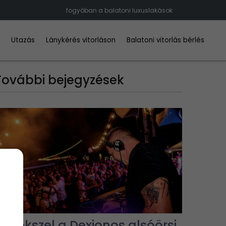
fogyóban a balatoni luxuslakások
d
Utazás
Lánykérés vitorláson
Balatoni vitorlás bérlés
További bejegyzések
Emlékszel a Dexionos alsóörsi