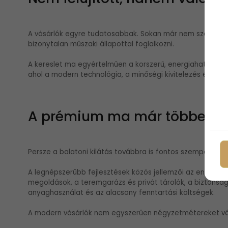
A vásárlók egyre tudatosabbak. Sokan már nem szeretnének
bizonytalan műszaki állapottal foglalkozni.
A kereslet ma egyértelműen a korszerű, energiahatékony, 
ahol a modern technológia, a minőségi kivitelezés és a h
A prémium ma már többet je
Persze a balatoni kilátás továbbra is fontos szempont, d
A legnépszerűbb fejlesztések közös jellemzői az energiah
megoldások, a teremgarázs és privát tárolók, a biztonsá
anyaghasználat és az alacsony fenntartási költségek.
A modern vásárlók nem egyszerűen négyzetmétereket vá