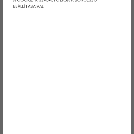
BEÁLLÍTÁSAIVAL
A vitorlázás Balatonfüred
egyik legnagyobb
vonzereje
Balatonfüred neve szinte összeforrt a vitorlázással. A
kikötő, a versenyek, a hajós programok és a tó
közelsége egész nyáron különleges hangulatot
teremtenek. Egy délutáni vitorlázás vagy egy
naplementés hajózás egészen más perspektívából