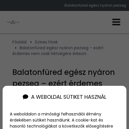
Balatonfüred egész nyáron pezseg
Főoldal
Színes hírek
Balatonfüred egész nyáron pezseg – ezért
érdemes nem csak hétvégére érkezni
Balatonfüred egész nyáron
pezseg – ezért érdemes
nem csak hétvégére
A WEBOLDAL SÜTIKET HASZNÁL
érkezni
A weboldalon a minőségi felhasználói élmény
érdekében sütiket használunk. A cookie-kat és
Szerző:
Egyed Karola
hasonló technológiákat a következők elősegítésére
2026. május 20.