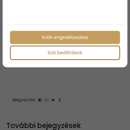
Balatonfüred nyáron más
világ
Sütik engedélyezése
Van valami különleges abban, amikor egy város
egész nyáron él. Amikor mindig történik valami,
Süti beállítások
mégis megmarad a balatoni nyugalom. Balatonfüred
pontosan ilyen hely: egyszerre pezsgő és pihentető,
elegáns és természetközeli.
Megosztás:
További bejegyzések