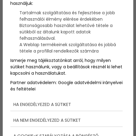
használjuk:
Tartalmak szolgáltatása és fejlesztése a jobb
Balatonfüred nyáron egészen különleges ritmusban
felhasználói élmény elérése érdekében
él. Reggel a Tagore sétány lassú balatoni hangulata
Biztonságosabb használat lehetővé tétele a
fogadja az érkezőket, napközben megtelnek a
sütikből az általunk kapott adatok
teraszok és a kikötők, este pedig koncertek, boros
felhasználásával.
programok és vízparti rendezvények adják a város
A Weblap termékeinek szolgáltatása és jobbá
pezsgését. Nem véletlen, hogy egyre többen érzik
tétele a profillal rendelkezők számára
úgy: Balatonfüred már rég nem csak egy hétvégi úti
cél.
Ismerje meg tájékoztatónkat arról, hogy milyen
sütiket használunk, vagy a beállítások résznél ki lehet
A Balatonra persze sokan a strandolás miatt
kapcsolni a használatukat.
érkeznek, de Füred ennél jóval többet kínál. A
városban a vitorlázás, a gasztronómia, a kulturális
Partner adatvédelem:
Google adatvédelmi irányelvei
programok, a hajótúrák, a boros események és a
és feltételei
naplementés séták együtt adják azt az életérzést,
ami miatt érdemes hosszabb időre is maradni.
HA ENGEDÉLYEZED A SÜTIKET
HA NEM ENGEDÉLYEZED A SÜTIKET
A COOKIE-K SZABÁLYOZÁSA A BÖNGÉSZŐ