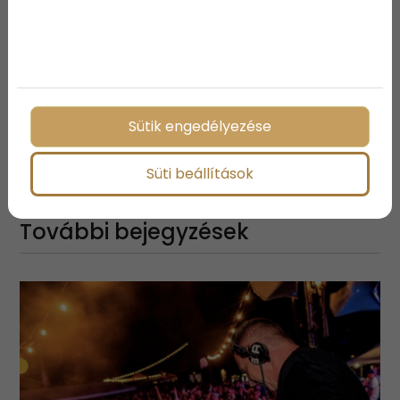
kiemelkedő. A Neel 51 egy katamaránnyi szabad
teret biztosít, hasonló hosszúsággal (és áron), de
teljesítményben bőven többet kínál azoknál.
Sütik engedélyezése
Megosztás:
Süti beállítások
További bejegyzések