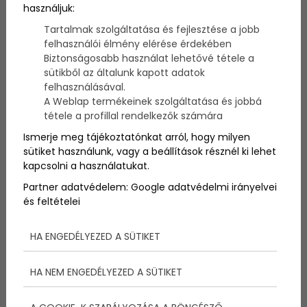
A hajózás szerelmesei minden évben tűkön ülve
használjuk:
várják az adott év legérdekesebb, legszebb, vagy
Tartalmak szolgáltatása és fejlesztése a jobb
egyszerűen csak legdrágább vízi járműveinek
felhasználói élmény elérése érdekében
kihirdetését. Idén 15. alkalommal rendezték meg az
Biztonságosabb használat lehetővé tétele a
European Yacht of the Year versenyt, amelyen az
sütikből az általunk kapott adatok
európai jachtok legjei indulnak. Itt nem egy
felhasználásával.
gyorsasági vagy időmérő versenyre kell gondolni – a
A Weblap termékeinek szolgáltatása és jobbá
képzeletbeli mezőny tagjai a leginnovatívabb,
tétele a profillal rendelkezők számára
legszórakoztatóbb legjobb ár/érték arányú és
egyéb kategóriákban mérkőznek meg egymással.
Ismerje meg tájékoztatónkat arról, hogy milyen
sütiket használunk, vagy a beállítások résznél ki lehet
kapcsolni a használatukat.
Partner adatvédelem:
Google adatvédelmi irányelvei
és feltételei
HA ENGEDÉLYEZED A SÜTIKET
HA NEM ENGEDÉLYEZED A SÜTIKET