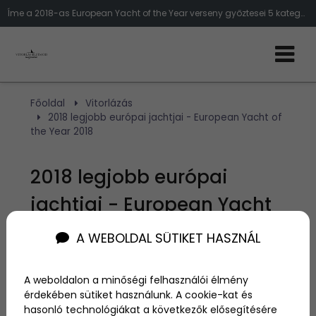
Íme a 2018-as European Yacht of the Year verseny győztesei 5 kategóriából!
Főoldal
Vitorlázás
2018 legjobb európai jachtjai - European Yacht of
the Year 2018
2018 legjobb európai
jachtjai - European Yacht
of the Year 2018
A WEBOLDAL SÜTIKET HASZNÁL
Szerző:
admin
A weboldalon a minőségi felhasználói élmény
2018. június 5.
érdekében sütiket használunk. A cookie-kat és
hasonló technológiákat a következők elősegítésére