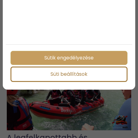
3 vízparti ingatlan, ami biztosan
elnyeri a tetszésedet
Sütik engedélyezése
Süti beállítások
A legfelkapottabb és