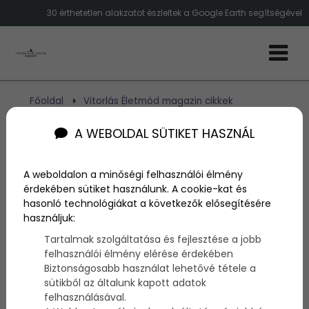
30 érthetetlen alakzatot észleltek a Google Earth segítségével
Főoldal
Vitorlás Életmód magazin cikkek
30 furcsa alakzatot észleltek a Google Earth
segítségével
A WEBOLDAL SÜTIKET HASZNÁL
30 furcsa alakzatot
A weboldalon a minőségi felhasználói élmény
érdekében sütiket használunk. A cookie-kat és
észleltek a Google Earth
hasonló technológiákat a következők elősegítésére
használjuk:
segítségével
Tartalmak szolgáltatása és fejlesztése a jobb
felhasználói élmény elérése érdekében
Biztonságosabb használat lehetővé tétele a
Szerző:
admin
2014. március 13.
sütikből az általunk kapott adatok
felhasználásával.