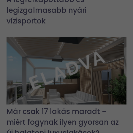
legizgalmasabb nyári
vízisportok
Már csak 17 lakás maradt –
miért fogynak ilyen gyorsan az
új balatoni luxuslakások?