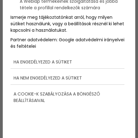
A Weblap termékeinek szolgáltatása és jobbá
A
képeket
látva sokan gondolhatják úgy, hogy a
tétele a profillal rendelkezők számára
képek manipuláltak, de valójában nem így van. A
helyszíneket
Google Earth
segítségével mindenki
Ismerje meg tájékoztatónkat arról, hogy milyen
megtalálhatja. Néhány képen elképesztően furcsa
sütiket használunk, vagy a beállítások résznél ki lehet
alakzatot
láthatunk, melyek egy része természetes,
kapcsolni a használatukat.
más része viszont mesterséges.
Partner adatvédelem:
Google adatvédelmi irányelvei
és feltételei
HA ENGEDÉLYEZED A SÜTIKET
Megosztás:
HA NEM ENGEDÉLYEZED A SÜTIKET
A COOKIE-K SZABÁLYOZÁSA A BÖNGÉSZŐ
További bejegyzések
BEÁLLÍTÁSAIVAL