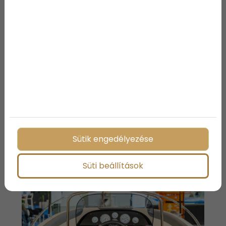
50 hazai- és külföldi úti cél kínálatát és számtalan
izgalmas programot felvonultató turisztikai
rendezvényt, beleshetnek a lakókocsik, lakóautók és
kemping felszerelések világába, valamint átélhetik
az igazi e-bike élményt a 3000 m2-es tesztpályán.
A kiállítás stratégiai partnere a
Magyar Vitorlás Szövetség, és
Balaton Boat Show, szakmai
védnöke a Hajóipari Vállalkozók
Egylete.
Sütik engedélyezése
Süti beállítások