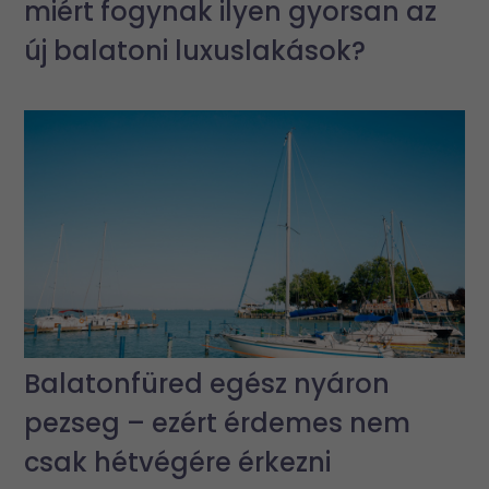
miért fogynak ilyen gyorsan az
új balatoni luxuslakások?
Balatonfüred egész nyáron
pezseg – ezért érdemes nem
csak hétvégére érkezni