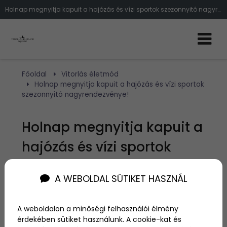
Holnap megnyitja kapuit a hajózás és vízi sportok szezonnyitó nagyrendezvénye!
Főoldal
Vitorlás életmód
Holnap megnyitja kapuit a hajózás és vízi sportok
szezonnyitó nagyrendezvénye!
Holnap megnyitja kapuit a
hajózás és vízi sportok
szezonnyitó
A WEBOLDAL SÜTIKET HASZNÁL
nagyrendezvénye!
A weboldalon a minőségi felhasználói élmény
Szerző:
admin
érdekében sütiket használunk. A cookie-kat és
2024. február 20.