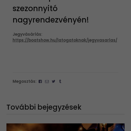
szezonnyitó
nagyrendezvényén!
Jegyvásárlás:
https://boatshow.hu/latogatoknak/jegyvasarlas/
Megosztás:
További bejegyzések