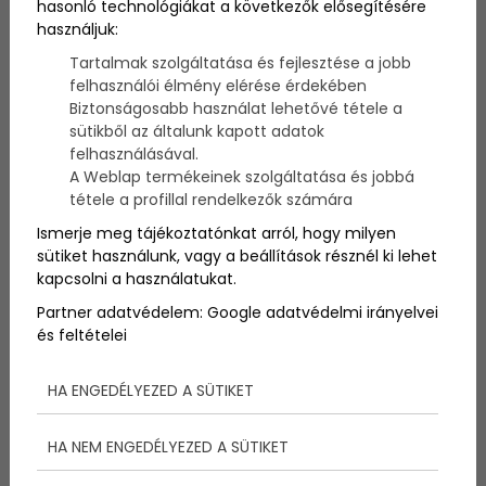
hasonló technológiákat a következők elősegítésére
használjuk:
A 32. Budapest Boat Show-n ismét a hajózásé a
Tartalmak szolgáltatása és fejlesztése a jobb
főszerep Magyarország legnagyobb szárazföldi
felhasználói élmény elérése érdekében
kikötőjében, a HUNGEXPO Budapest Kongresszusi és
Biztonságosabb használat lehetővé tétele a
Kiállítási Központban!
sütikből az általunk kapott adatok
felhasználásával.
A Weblap termékeinek szolgáltatása és jobbá
tétele a profillal rendelkezők számára
Ismerje meg tájékoztatónkat arról, hogy milyen
sütiket használunk, vagy a beállítások résznél ki lehet
kapcsolni a használatukat.
Partner adatvédelem:
Google adatvédelmi irányelvei
és feltételei
HA ENGEDÉLYEZED A SÜTIKET
HA NEM ENGEDÉLYEZED A SÜTIKET