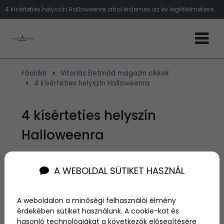
4 kísérteties helyszín Halloweenre, ahol érdemes az év legfélelmetesebb napját töltened.
Főoldal
Vitorlás Életmód magazin cikkek
4 kísérteties helyszín Halloweenra
4 kísérteties helyszín
Halloweenra
Szerző:
admin
A WEBOLDAL SÜTIKET HASZNÁL
2012. október 31.
A weboldalon a minőségi felhasználói élmény
Hátborzongató legendák,
érdekében sütiket használunk. A cookie-kat és
hasonló technológiákat a következők elősegítésére