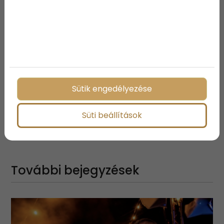
Sütik engedélyezése
Süti beállítások
Megosztás:
További bejegyzések