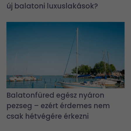
új balatoni luxuslakások?
Balatonfüred egész nyáron
pezseg – ezért érdemes nem
csak hétvégére érkezni