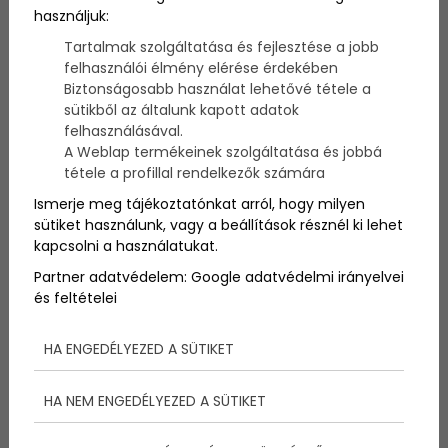
régi kastélyok, várak és
használjuk:
rémisztően jó jelmezes
Tartalmak szolgáltatása és fejlesztése a jobb
felhasználói élmény elérése érdekében
bulik. Október 31-én
Biztonságosabb használat lehetővé tétele a
sütikből az általunk kapott adatok
kezdetét veszi a
felhasználásával.
Halloween-őrület
A Weblap termékeinek szolgáltatása és jobbá
tétele a profillal rendelkezők számára
világszerte mindenhol.
Ismerje meg tájékoztatónkat arról, hogy milyen
sütiket használunk, vagy a beállítások résznél ki lehet
Most megtudhatod, hol
kapcsolni a használatukat.
érdemes töltened az év
Partner adatvédelem:
Google adatvédelmi irányelvei
és feltételei
legfélelmetesebb napját!
HA ENGEDÉLYEZED A SÜTIKET
HA NEM ENGEDÉLYEZED A SÜTIKET