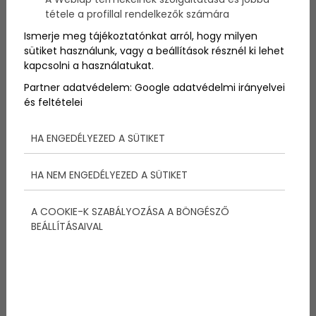
népszerűek.
tétele a profillal rendelkezők számára
Ismerje meg tájékoztatónkat arról, hogy milyen
sütiket használunk, vagy a beállítások résznél ki lehet
kapcsolni a használatukat.
Partner adatvédelem:
Google adatvédelmi irányelvei
Megosztás:
és feltételei
HA ENGEDÉLYEZED A SÜTIKET
További bejegyzések
HA NEM ENGEDÉLYEZED A SÜTIKET
A COOKIE-K SZABÁLYOZÁSA A BÖNGÉSZŐ
BEÁLLÍTÁSAIVAL