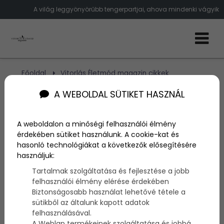
A világ leggyönyörűbb tengerpartjai, ahova mindenki vágyik
Főoldal
Vitorlás Életmód magazin cikkek
5 csodálatos tengerpart
A WEBOLDAL SÜTIKET HASZNÁL
5 csodálatos tengerpart
A weboldalon a minőségi felhasználói élmény
érdekében sütiket használunk. A cookie-kat és
hasonló technológiákat a következők elősegítésére
Szerző:
admin
2014. szeptember 25.
használjuk:
Tartalmak szolgáltatása és fejlesztése a jobb
A
National Geographic
egy olyan
összeállítást
felhasználói élmény elérése érdekében
készített a
világ
legszebb
tengerpartjaiból
,
Biztonságosabb használat lehetővé tétele a
amiknek valószínű, senki nem tudna nemet mondani.
sütikből az általunk kapott adatok
A
szigetek
valóban gyönyörűek és néhányat közülük
felhasználásával.
szinte a
világ
minden
táján
ismernek, annyira
A Weblap termékeinek szolgáltatása és jobbá