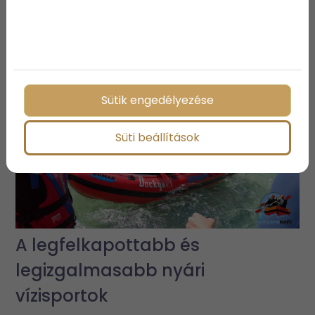
3 vízparti ingatlan, ami biztosan
elnyeri a tetszésedet
Sütik engedélyezése
Süti beállítások
A legfelkapottabb és
legizgalmasabb nyári
vízisportok