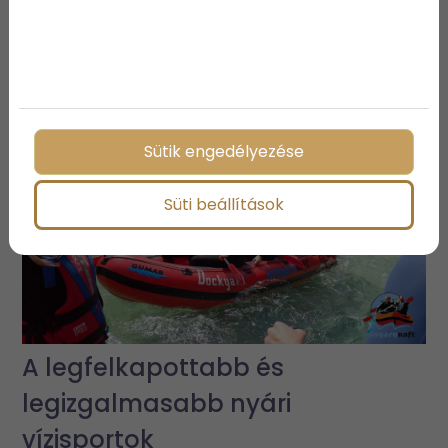
3 vízparti ingatlan, ami biztosan
elnyeri a tetszésedet
Sütik engedélyezése
Süti beállítások
A legfelkapottabb és
legizgalmasabb nyári
vízisportok