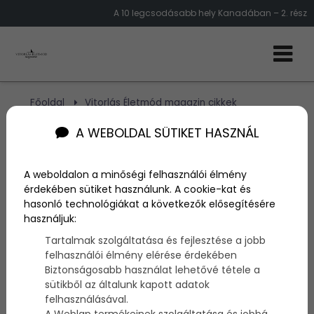
A 10 legcsodásabb hely Kanadában – 2. rész
Főoldal
Vitorlás Életmód magazin cikkek
A 10 legszebb hely Kanadában – 2. rész
A WEBOLDAL SÜTIKET HASZNÁL
A 10 legszebb hely
A weboldalon a minőségi felhasználói élmény
Kanadában – 2. rész
érdekében sütiket használunk. A cookie-kat és
hasonló technológiákat a következők elősegítésére
használjuk:
Szerző:
admin
Tartalmak szolgáltatása és fejlesztése a jobb
2013. november 7.
felhasználói élmény elérése érdekében
Biztonságosabb használat lehetővé tétele a
Előző cikkünkben 5 gyönyörű
helyet
mutattunk be
sütikből az általunk kapott adatok
Kanadában
– mint
Vancouver
,
Montreal
, a
felhasználásával.
Niagara
vízesés,
Toronto
és
Quebec
. Most újabb 5