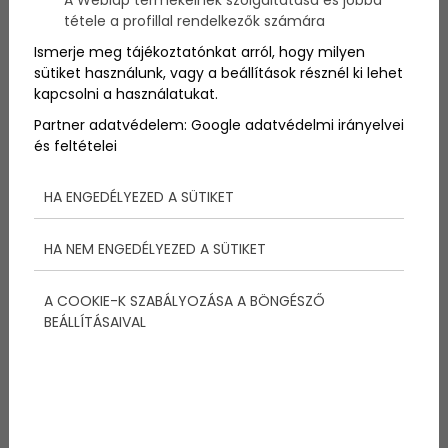
A Weblap termékeinek szolgáltatása és jobbá
helyet láthattok, amit érdemes megnézni
tétele a profillal rendelkezők számára
Kanadában
.
Ismerje meg tájékoztatónkat arról, hogy milyen
sütiket használunk, vagy a beállítások résznél ki lehet
kapcsolni a használatukat.
Partner adatvédelem:
Google adatvédelmi irányelvei
és feltételei
Megosztás:
HA ENGEDÉLYEZED A SÜTIKET
További bejegyzések
HA NEM ENGEDÉLYEZED A SÜTIKET
A COOKIE-K SZABÁLYOZÁSA A BÖNGÉSZŐ
BEÁLLÍTÁSAIVAL