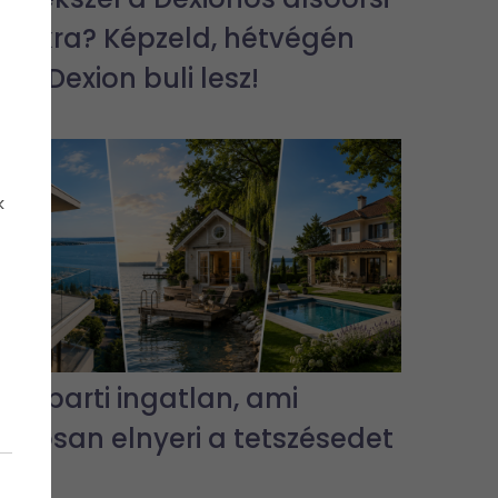
bulikra? Képzeld, hétvégén
jra Dexion buli lesz!
k
3 vízparti ingatlan, ami
biztosan elnyeri a tetszésedet