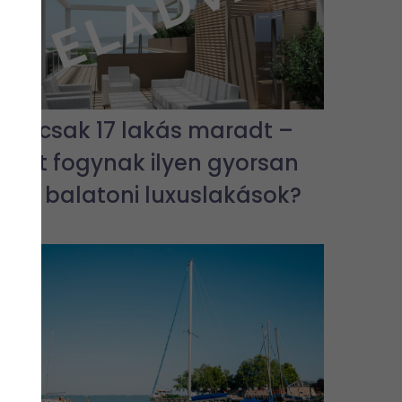
Már csak 17 lakás maradt –
miért fogynak ilyen gyorsan
az új balatoni luxuslakások?