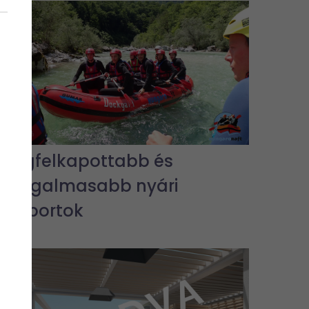
A legfelkapottabb és
legizgalmasabb nyári
vízisportok