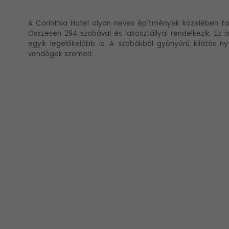
A Corinthia Hotel olyan neves építmények közelében ta
Összesen 294 szobával és lakosztállyal rendelkezik. Ez
egyik legelőkelőbb is. A szobákból gyönyörű kilátás n
vendégek szemeit.