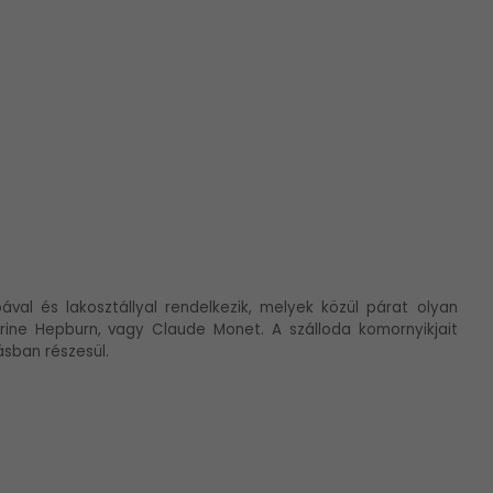
val és lakosztállyal rendelkezik, melyek közül párat olyan
herine Hepburn, vagy Claude Monet. A szálloda komornyikjait
ásban részesül.