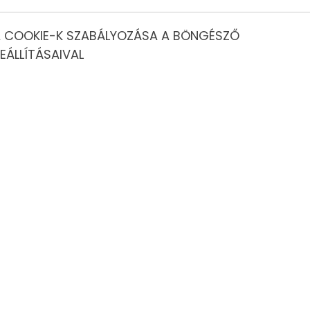
 COOKIE-K SZABÁLYOZÁSA A BÖNGÉSZŐ
EÁLLÍTÁSAIVAL
legzetes modern angol belső dekorációval. 58 szobával és
 egyedi. A szálloda könyvtára rengeteg könyvet biztosít a
élve pihengessenek, az irodalom remekeivel.