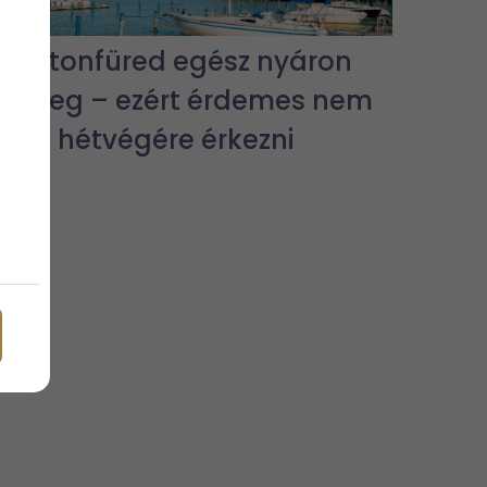
Balatonfüred egész nyáron
pezseg – ezért érdemes nem
csak hétvégére érkezni