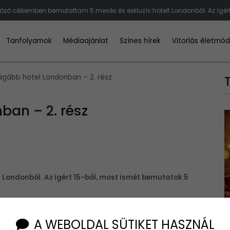
lőző cikkemben bemutattam 5 mesés és exkluzív hotelt Londonból. Az ígért
Tanfolyamok
Médiaajánlat
Színes hírek
Vitorlás életmó
rágább hotel Londonban – 2. rész
ban – 2. rész
 Londonból. Az ígért 15-ből, most ismét bemutatok 5
A WEBOLDAL SÜTIKET HASZNÁL