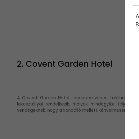
A
B
2. Covent Garden Hotel
A Covent Garden Hotel London szívében található, jel
lakosztállyal rendelkezik, melyek mindegyike teljesen
vendégeknek, hogy a kandalló mellett kényelmesen üldög