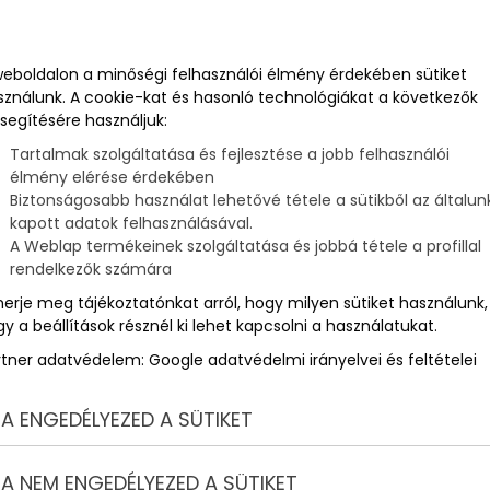
l,
IDE KATTINTVA
elolvashatod!
ú
weboldalon a minőségi felhasználói élmény érdekében sütiket
sználunk. A cookie-kat és hasonló technológiákat a következők
segítésére használjuk:
Tartalmak szolgáltatása és fejlesztése a jobb felhasználói
élmény elérése érdekében
Biztonságosabb használat lehetővé tétele a sütikből az általun
kapott adatok felhasználásával.
A Weblap termékeinek szolgáltatása és jobbá tétele a profillal
rendelkezők számára
nképpen a The Jumeirah Carlton Towert kell választania. A
ek összesen 18 emeleten oszlanak el.
merje meg tájékoztatónkat arról, hogy milyen sütiket használunk,
y a beállítások résznél ki lehet kapcsolni a használatukat.
 a kertre, a Cadogan Placera, és mindezt megkoronázva egy
rtner adatvédelem:
Google adatvédelmi irányelvei és feltételei
s luxust.
A ENGEDÉLYEZED A SÜTIKET
A NEM ENGEDÉLYEZED A SÜTIKET