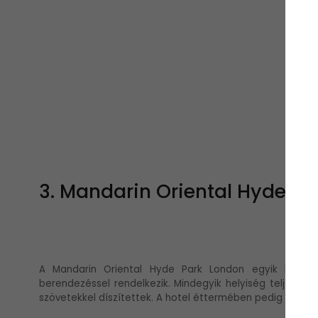
3. Mandarin Oriental Hyde Pa
A Mandarin Oriental Hyde Park London egyik legexklu
berendezéssel rendelkezik. Mindegyik helyiség teljesen 
szövetekkel díszítettek. A hotel éttermében pedig ínyenc