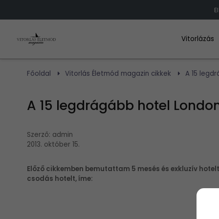
E
Vitorlázás
Főoldal
Vitorlás Életmód magazin cikkek
A 15 legd
A 15 legdrágább hotel London
Szerző:
admin
2013. október 15.
Előző cikkemben bemutattam 5 mesés és exkluzív hotelt
csodás hotelt, íme: