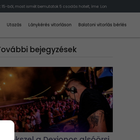
 15-ből, most ismét bemutatok 5 csodás hotelt, íme: Lon
d
Utazás
Lánykérés vitorláson
Balatoni vitorlás bérlés
További bejegyzések
Emlékszel a Dexionos alsóörsi