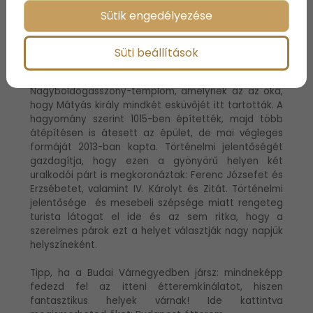
Sütik engedélyezése
5. Mátyás-templom
Süti beállítások
Budapest egyik legnagyobb történelmi múltú
katolikus temploma a Mátyás-templom, más néven
Nagyboldogasszony-templom, amelynek az az oka,
hogy Mátyás király mindkét esküvőjét itt tartották. A
hagyomány szerint 1015-ben építették, majd több
átépítésen is átesett az épület, de mai végleges
formáját 2013-ban kapta. Történelmi jelentőségét
gazdagítja, hogy ezen a gyönyörű helyen két
uralkodói párt is megkoronáztak: Ferenc Józsefet és
Erzsébetet, valamint IV. Károlyt és Zitát. Történelmi
jelentősége és mesebeli szépsége miatt rengeteg
turista látogat el ide és az sem ritka, hogy a
szerelmes párok ezt a helyet választják nagy napjük
helyszíneként.
Tipp, ha a Budai Várnegyedben jársz: mindneképp
fedezd fel az itteni étteremkínálatot, hiszen
fantasztikus helyek várnak! Ide kattintva