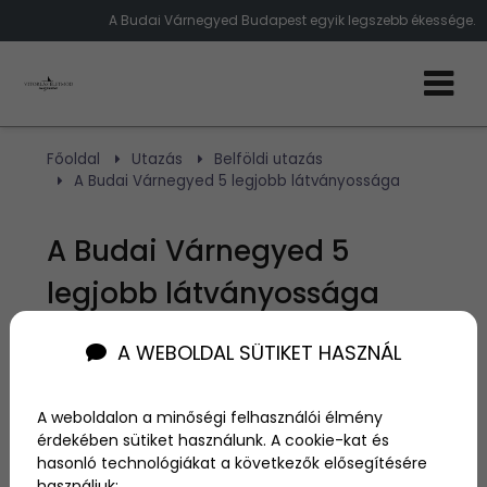
A Budai Várnegyed Budapest egyik legszebb ékessége.
Főoldal
Utazás
Belföldi utazás
A Budai Várnegyed 5 legjobb látványossága
A Budai Várnegyed 5
legjobb látványossága
A WEBOLDAL SÜTIKET HASZNÁL
Szerző:
admin
2018. június 2.
A weboldalon a minőségi felhasználói élmény
A Budai Várnegyed 1987 óta szerepel az UNESCO
érdekében sütiket használunk. A cookie-kat és
Világörökség listáján, de a köznyelvben mindenki
hasonló technológiákat a következők elősegítésére
csak Budai várként hivatkozik rá. A gyönyörű vár
használjuk: