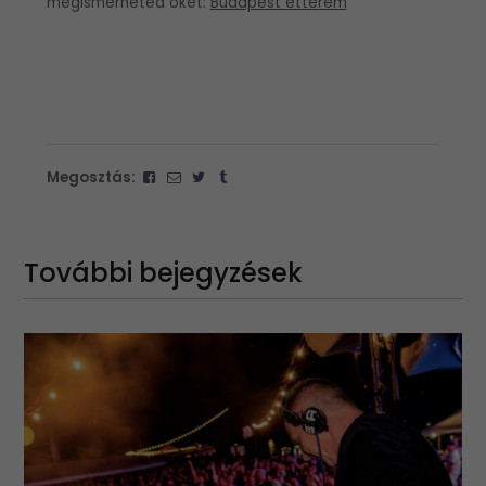
megismerheted őket:
Budapest étterem
Megosztás:
További bejegyzések