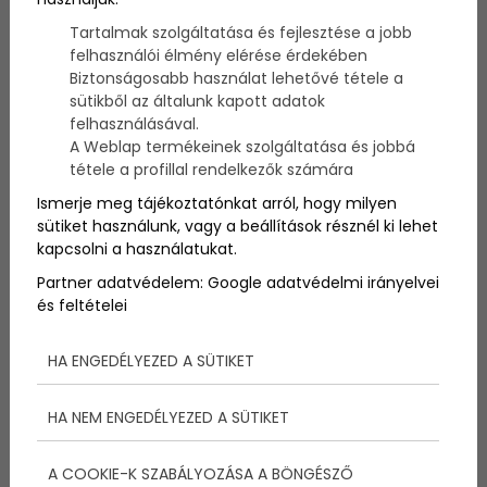
Budapest I. kerületének része, ami a Margit híd és az
Tartalmak szolgáltatása és fejlesztése a jobb
Erzsébet híd között helyezkedik el. Budapest nem
felhasználói élmény elérése érdekében
csupán Magyarország fővárosa, hanem legszebb
Biztonságosabb használat lehetővé tétele a
városa is egyben, ami igen nagy külföldi
elismertségnek is örvend.
sütikből az általunk kapott adatok
felhasználásával.
A Weblap termékeinek szolgáltatása és jobbá
tétele a profillal rendelkezők számára
Ismerje meg tájékoztatónkat arról, hogy milyen
sütiket használunk, vagy a beállítások résznél ki lehet
kapcsolni a használatukat.
Partner adatvédelem:
Google adatvédelmi irányelvei
és feltételei
HA ENGEDÉLYEZED A SÜTIKET
HA NEM ENGEDÉLYEZED A SÜTIKET
A budai vár munkálatai már a 13. században
elkezdődtek, ugyanis IV. Béla király egy újabb
A COOKIE-K SZABÁLYOZÁSA A BÖNGÉSZŐ
tatárjárástól tartva szorgalmazta a vár mielőbbi