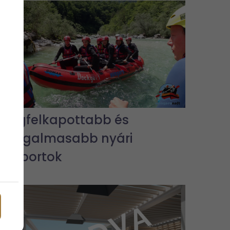
A legfelkapottabb és
legizgalmasabb nyári
vízisportok