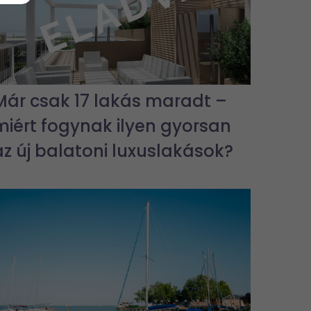
Már csak 17 lakás maradt –
miért fogynak ilyen gyorsan
az új balatoni luxuslakások?