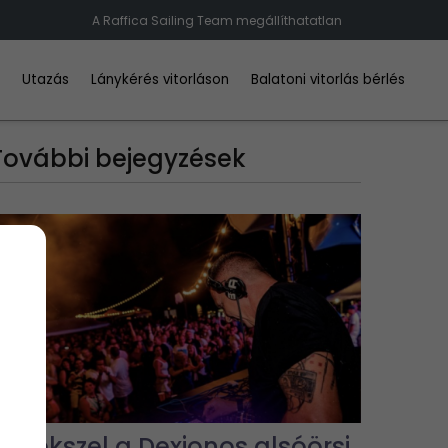
A Raffica Sailing Team megállíthatatlan
d
Utazás
Lánykérés vitorláson
Balatoni vitorlás bérlés
További bejegyzések
Emlékszel a Dexionos alsóörsi