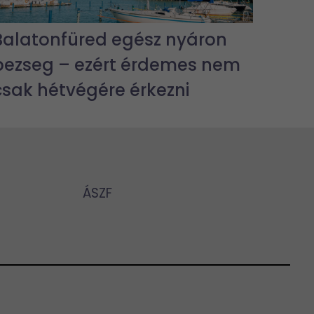
Balatonfüred egész nyáron
pezseg – ezért érdemes nem
csak hétvégére érkezni
ÁSZF