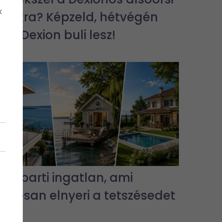
k
bulikra? Képzeld, hétvégén
jra Dexion buli lesz!
3 vízparti ingatlan, ami
biztosan elnyeri a tetszésedet