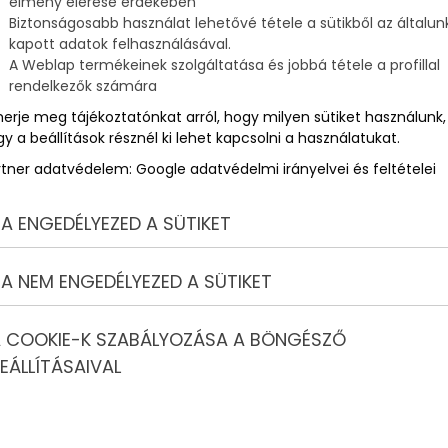
élmény elérése érdekében
Biztonságosabb használat lehetővé tétele a sütikből az általun
kapott adatok felhasználásával.
ú
A Weblap termékeinek szolgáltatása és jobbá tétele a profillal
rendelkezők számára
merje meg tájékoztatónkat arról, hogy milyen sütiket használunk,
y a beállítások résznél ki lehet kapcsolni a használatukat.
rtner adatvédelem:
Google adatvédelmi irányelvei és feltételei
A ENGEDÉLYEZED A SÜTIKET
A NEM ENGEDÉLYEZED A SÜTIKET
 COOKIE-K SZABÁLYOZÁSA A BÖNGÉSZŐ
EÁLLÍTÁSAIVAL