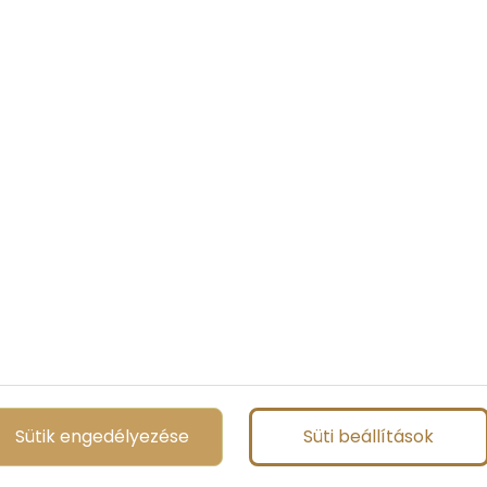
os vitorlás versenyen
, a mindenre elszánt magyar csapat mindkét tókerülő versenyt
ar siker született a Németország Kékszalagjaként
a Raffica legénysége ugyanis félelmet nem ismerve küzdött
mint 300 hajó versengett egymással. „A több mint 100 km-es
őszakadás maradványait, a tövestől kicsavart fákat és
 – mondta Király Zsolt, a magyar csapat kormányosa. A
Sütik engedélyezése
Süti beállítások
 egytestűek között megnyerték a versenyt.