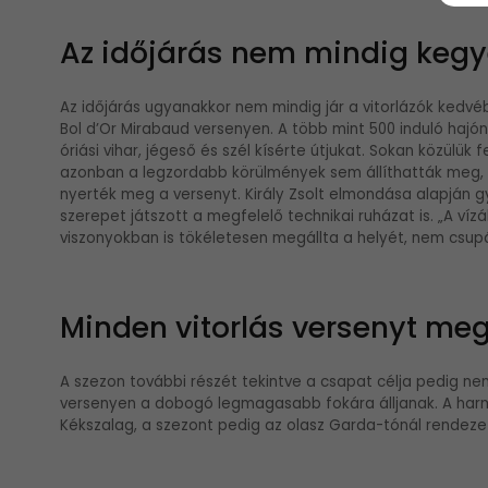
Az időjárás nem mindig kegy
Az időjárás ugyanakkor nem mindig jár a vitorlázók kedv
Bol d’Or Mirabaud versenyen. A több mint 500 induló haj
óriási vihar, jégeső és szél kísérte útjukat. Sokan közülük
azonban a legzordabb körülmények sem állíthatták meg,
nyerték meg a versenyt. Király Zsolt elmondása alapján g
szerepet játszott a megfelelő technikai ruházat is. „A vízá
viszonyokban is tökéletesen megállta a helyét, nem csupá
Minden vitorlás versenyt meg
A szezon további részét tekintve a csapat célja pedig n
versenyen a dobogó legmagasabb fokára álljanak. A harma
Kékszalag, a szezont pedig az olasz Garda-tónál rendezet