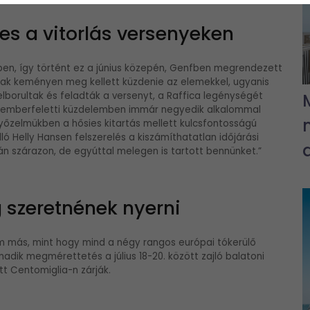
es a vitorlás versenyeken
ében, így történt ez a június közepén, Genfben megrendezett
ónak keményen meg kellett küzdenie az elemekkel, ugyanis
 felborultak és feladták a versenyt, a Raffica legénységét
 emberfeletti küzdelemben immár negyedik alkalommal
yőzelmükben a hősies kitartás mellett kulcsfontosságú
lló Helly Hansen felszerelés a kiszámíthatatlan időjárási
n szárazon, de egyúttal melegen is tartott bennünket.”
 szeretnének nyerni
em más, mint hogy mind a négy rangos európai tókerülő
dik megmérettetés a július 18-20. között zajló balatoni
t Centomiglia-n zárják.