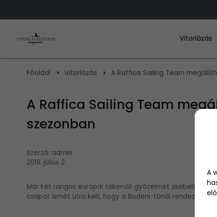
Vitorlázás
Főoldal
Vitorlázás
A Raffica Sailing Team megállíth
A Raffica Sailing Team megáll
szezonban
Szerző:
admin
2019. július 2.
A 
ha
Már két rangos európai tókerülő győzelmet zsebeltek be A
elő
csapat ismét útra kelt, hogy a Bodeni-tónál rendezett R