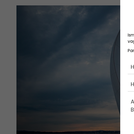
Is
vag
Pa
H
H
A
B