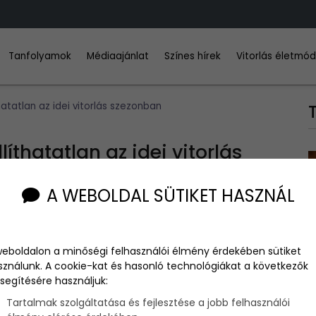
Tanfolyamok
Médiaajánlat
Színes hírek
Vitorlás életmó
atatlan az idei vitorlás szezonban
íthatatlan az idei vitorlás
A WEBOLDAL SÜTIKET HASZNÁL
weboldalon a minőségi felhasználói élmény érdekében sütiket
sználunk. A cookie-kat és hasonló technológiákat a következők
lighogy véget ért a genfi Bol d’Or Mirabaud, a Raffica
segítésére használjuk:
und Um vitorlásversenyen is a maximumot nyújtsa.
Tartalmak szolgáltatása és fejlesztése a jobb felhasználói