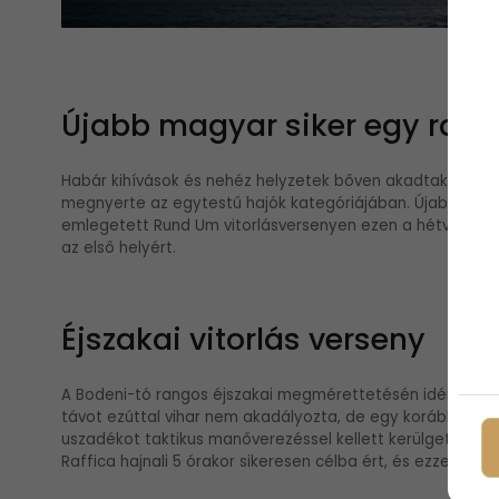
Újabb magyar siker egy rang
Habár kihívások és nehéz helyzetek bőven akadtak itt is
megnyerte az egytestű hajók kategóriájában. Újabb magy
emlegetett Rund Um vitorlásversenyen ezen a hétvégén, 
az első helyért.
Éjszakai vitorlás verseny
A Bodeni-tó rangos éjszakai megmérettetésén idén több 
távot ezúttal vihar nem akadályozta, de egy korábbi felh
uszadékot taktikus manőverezéssel kellett kerülgetnünk”
Raffica hajnali 5 órakor sikeresen célba ért, és ezzel az