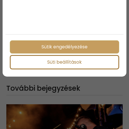
A további titkokért lapozz a
következő oldalra!
Sütik engedélyezése
Süti beállítások
Megosztás:
További bejegyzések