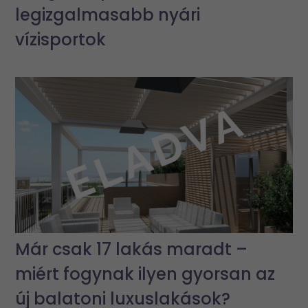
legizgalmasabb nyári
vízisportok
Már csak 17 lakás maradt –
miért fogynak ilyen gyorsan az
új balatoni luxuslakások?