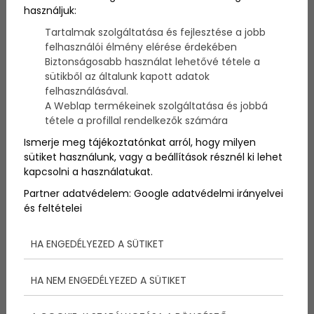
Legyen szó karrierről, hobbiról, vagy más, személyes
használjuk:
célokról, a legtöbben szeretnének sikeresebbé válni
Tartalmak szolgáltatása és fejlesztése a jobb
valamiben. A sikerrel kapcsolatban azonban számos
felhasználói élmény elérése érdekében
tévhit kering a köztudatban, amelyek távol tartják az
Biztonságosabb használat lehetővé tétele a
embereket attól, hogy a legtöbbet hozzák ki
sütikből az általunk kapott adatok
magukból. A következőkben a siker 6 titkáról
felhasználásával.
olvashatsz, amelyekkel te is hamarabb elérheted
A Weblap termékeinek szolgáltatása és jobbá
majd célodat.
tétele a profillal rendelkezők számára
Ismerje meg tájékoztatónkat arról, hogy milyen
sütiket használunk, vagy a beállítások résznél ki lehet
kapcsolni a használatukat.
Partner adatvédelem:
Google adatvédelmi irányelvei
és feltételei
HA ENGEDÉLYEZED A SÜTIKET
HA NEM ENGEDÉLYEZED A SÜTIKET