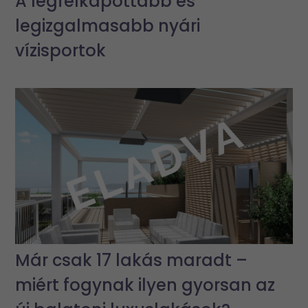
A legfelkapottabb és
legizgalmasabb nyári
vízisportok
Már csak 17 lakás maradt –
miért fogynak ilyen gyorsan az