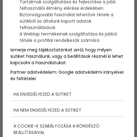
Tartalmak szolgáltatása és fejlesztése a jobb
Megváltó Krisztus szobor Rio de Janeiro-ban.
felhasználói élmény elérése érdekében
Biztonságosabb használat lehetővé tétele a
sütikből az általunk kapott adatok
felhasználásával.
A Weblap termékeinek szolgáltatása és jobbá
tétele a profillal rendelkezők számára
Ismerje meg tájékoztatónkat arról, hogy milyen
sütiket használunk, vagy a beállítások résznél ki lehet
kapcsolni a használatukat.
Partner adatvédelem:
Google adatvédelmi irányelvei
és feltételei
A szobor rövid története
HA ENGEDÉLYEZED A SÜTIKET
Lényegében a Szabadság-szobor a francia nép
HA NEM ENGEDÉLYEZED A SÜTIKET
ajándéka volt az amerikaiak számára az Egyesült
Államok függetlenségének 100. centenáriuma
alkalmából. Párizsban a szobor kivitelezését Frédéric
A COOKIE-K SZABÁLYOZÁSA A BÖNGÉSZŐ
Auguste Bartholdi francia szobrász a világhírű Eiffel-
BEÁLLÍTÁSAIVAL
torony megalkotójával, Gustave Eiffel segítségével