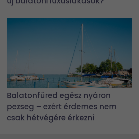
új balatoni luxuslakások?
Balatonfüred egész nyáron
pezseg – ezért érdemes nem
csak hétvégére érkezni