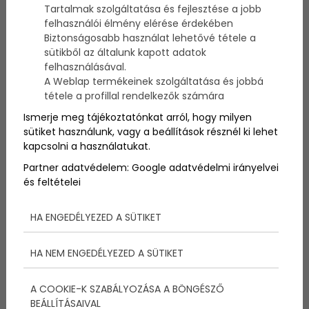
Híresen veszélyes, de gyönyörű útszakaszok a világ
Tartalmak szolgáltatása és fejlesztése a jobb
számos pontján találhatók, de ha győztest kéne
felhasználói élmény elérése érdekében
hirdetni az minden bizonnyal a Transzfogarasi út
Biztonságosabb használat lehetővé tétele a
lenne, de legalábbis az élmezőnyben helyezkedne el.
sütikből az általunk kapott adatok
Ez az út igen közel van Magyarországhoz, hiszen
felhasználásával.
Romániában található, Budapesttől mintegy 700
A Weblap termékeinek szolgáltatása és jobbá
kilométerre. Cikkünkben összegyűjtöttük a
tétele a profillal rendelkezők számára
legérdekesebb tényeket az igen különleges
Ismerje meg tájékoztatónkat arról, hogy milyen
Transzfogarasi útról!
sütiket használunk, vagy a beállítások résznél ki lehet
kapcsolni a használatukat.
Partner adatvédelem:
Google adatvédelmi irányelvei
és feltételei
HA ENGEDÉLYEZED A SÜTIKET
HA NEM ENGEDÉLYEZED A SÜTIKET
A COOKIE-K SZABÁLYOZÁSA A BÖNGÉSZŐ
BEÁLLÍTÁSAIVAL