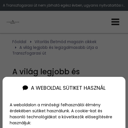
A Transzfogarasi út nem járható egész évben, ugyanis nyitvatartási idővel rendelkezik!
Főoldal
Vitorlás Életmód magazin cikkek
A világ legjobb és legizgalmasabb útja a
Transzfogarasi út
A világ legjobb és
legizgalmasabb útja a
A WEBOLDAL SÜTIKET HASZNÁL
Transzfogarasi út
A weboldalon a minőségi felhasználói élmény
érdekében sütiket használunk. A cookie-kat és
Szerző:
admin
2018. június 6.
hasonló technológiákat a következők elősegítésére
használjuk: