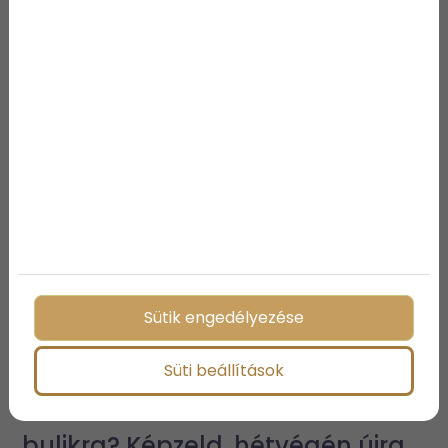
Megosztás:
További bejegyzések
Sütik engedélyezése
Süti beállítások
Emlékszel a Dexionos alsóörsi
bulikra? Képzeld, hétvégén újra