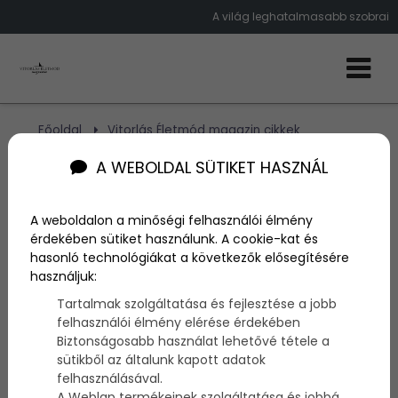
A világ leghatalmasabb szobrai
Főoldal
Vitorlás Életmód magazin cikkek
A legmagasabb szobrok a világon
A WEBOLDAL SÜTIKET HASZNÁL
A legmagasabb szobrok a
A weboldalon a minőségi felhasználói élmény
világon
érdekében sütiket használunk. A cookie-kat és
hasonló technológiákat a következők elősegítésére
használjuk:
Szerző:
admin
Tartalmak szolgáltatása és fejlesztése a jobb
2014. március 15.
felhasználói élmény elérése érdekében
Biztonságosabb használat lehetővé tétele a
Ezek mellett a hatalmas
szobrok
mellett még a
sütikből az általunk kapott adatok
Szfinx
is eltörpül, ráadásul ezek
évszázadokkal
felhasználásával.
ezelőtt épültek, amikor a
modern technikát
még
A Weblap termékeinek szolgáltatása és jobbá