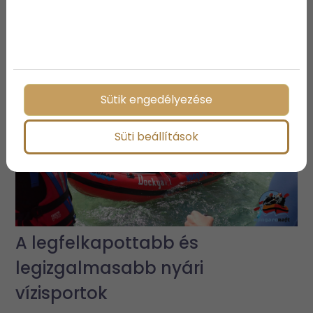
3 vízparti ingatlan, ami biztosan
elnyeri a tetszésedet
Sütik engedélyezése
Süti beállítások
A legfelkapottabb és
legizgalmasabb nyári
vízisportok