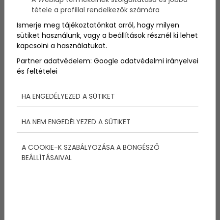
hírből
sem ismerték.
tétele a profillal rendelkezők számára
Ismerje meg tájékoztatónkat arról, hogy milyen
sütiket használunk, vagy a beállítások résznél ki lehet
kapcsolni a használatukat.
Partner adatvédelem:
Google adatvédelmi irányelvei
Megosztás:
és feltételei
HA ENGEDÉLYEZED A SÜTIKET
További bejegyzések
HA NEM ENGEDÉLYEZED A SÜTIKET
A COOKIE-K SZABÁLYOZÁSA A BÖNGÉSZŐ
BEÁLLÍTÁSAIVAL