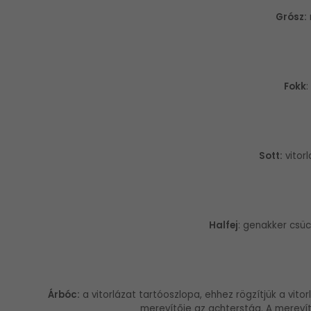
Grósz:
Fokk
:
Sott:
vitor
Halfej
: genakker csü
Árbóc:
a vitorlázat tartóoszlopa, ehhez rögzítjük a vitor
merevítője az achterstág. A mereví