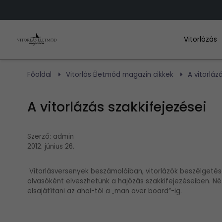
Vitorlázás
Főoldal
Vitorlás Életmód magazin cikkek
A vitorláz
A vitorlázás szakkifejezései
Szerző:
admin
2012. június 26.
Vitorlásversenyek beszámolóiban, vitorlázók beszélgeté
olvasóként elveszhetünk a hajózás szakkifejezéseiben. N
elsajátítani az ahoi-tól a „man over board”-ig.