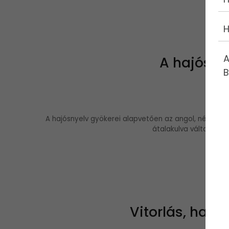
H
A
A hajósny
B
A hajósnyelv gyökerei alapvetően az angol, német é
átalakulva váltak a vi
Vitorlás, hajós