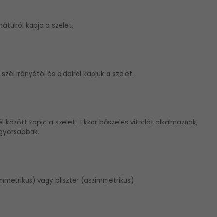
hátulról kapja a szelet.
 szél irányától és oldalról kapjuk a szelet.
l között kapja a szelet. Ekkor bőszeles vitorlát alkalmaznak,
ggyorsabbak.
mmetrikus) vagy bliszter (aszimmetrikus)