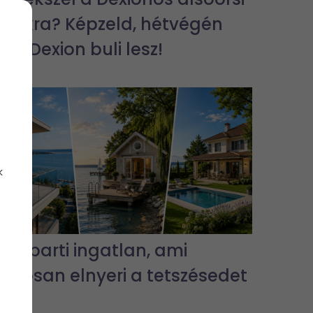
bulikra? Képzeld, hétvégén
jra Dexion buli lesz!
k
3 vízparti ingatlan, ami
biztosan elnyeri a tetszésedet