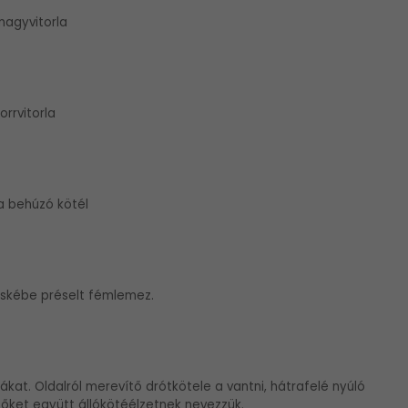
nagyvitorla
 orrvitorla
la behúzó kötél
cskébe préselt fémlemez.
lákat. Oldalról merevítő drótkötele a vantni, hátrafelé nyúló
tőket együtt állókötéélzetnek nevezzük.