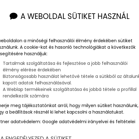
A WEBOLDAL SÜTIKET HASZNÁL
ú
ténete
weboldalon a minőségi felhasználói élmény érdekében sütiket
sználunk. A cookie-kat és hasonló technológiákat a következők
segítésére használjuk:
Tartalmak szolgáltatása és fejlesztése a jobb felhasználói
úlik vissza, amikor is a kor legjelentősebb tengeri
flottájával. Később a Fiumében alapított Tengerészeti
élmény elérése érdekében
 hajózás jelentősen hozzájárult a magyar sporthajózás
Biztonságosabb használat lehetővé tétele a sütikből az általun
kapott adatok felhasználásával.
A Weblap termékeinek szolgáltatása és jobbá tétele a profillal
rendelkezők számára
merje meg tájékoztatónkat arról, hogy milyen sütiket használunk,
y a beállítások résznél ki lehet kapcsolni a használatukat.
orlás karórát az elérhető legjobb áron?
rtner adatvédelem:
Google adatvédelmi irányelvei és feltételei
lasztékunkat!
A ENGEDÉLYEZED A SÜTIKET