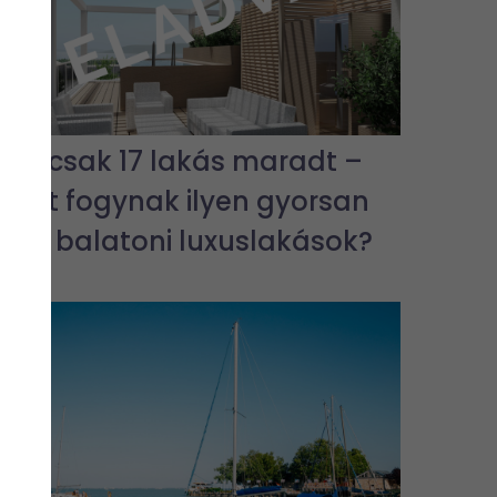
Már csak 17 lakás maradt –
miért fogynak ilyen gyorsan
az új balatoni luxuslakások?