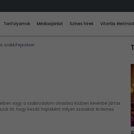
Tanfolyamok
Médiaajánlat
Színes hírek
Vitorlás életmó
ás szakkifejezései
seiben vagy a szakirodalom olvasása közben kevésbé jártas
ézzük át, hogy kezdő hajósként milyen szavakat érdemes