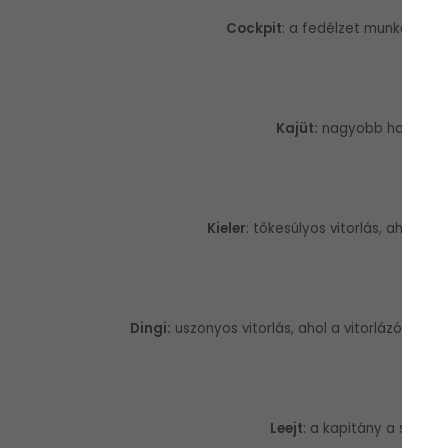
Cockpit
: a fedélzet munkaterüle
Kajüt:
nagyobb hajók kabin
Kieler
: tőkesúlyos vitorlás, ahol a s
Dingi:
uszonyos vitorlás, ahol a vitorlázók sajá
Leejt
: a kapitány a szél i