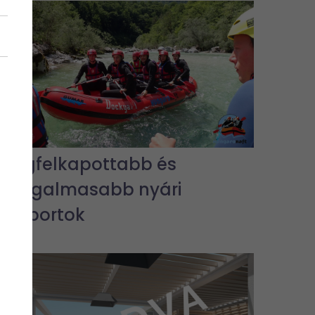
A legfelkapottabb és
legizgalmasabb nyári
vízisportok