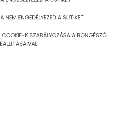
A NEM ENGEDÉLYEZED A SÜTIKET
 COOKIE-K SZABÁLYOZÁSA A BÖNGÉSZŐ
elv gyökerei
EÁLLÍTÁSAIVAL
s holland nyelvből származnak, amelyek mára jelentősen
torlázás szakkifejezéseivé.
 szakkifejezések: