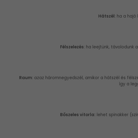
Hátszél
: ha a hajó 
Félszelezés
: ha leejtünk, távolodunk a
Raum
: azaz háromnegyedszél, amikor a hátszél és félszé
így a le
Bőszeles vitorla:
lehet spinakker (szi