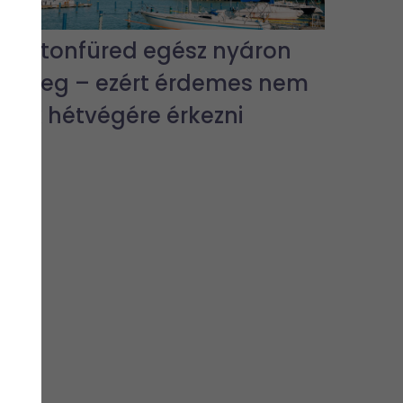
Balatonfüred egész nyáron
pezseg – ezért érdemes nem
csak hétvégére érkezni