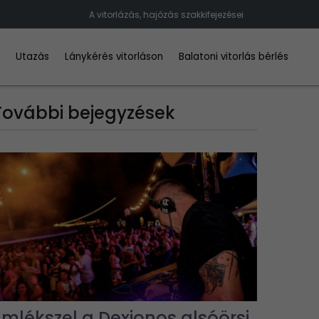
A vitorlázás, hajózás szakkifejezései
d
Utazás
Lánykérés vitorláson
Balatoni vitorlás bérlés
További bejegyzések
Emlékszel a Dexionos alsóörsi