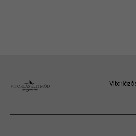
Vitorlázá