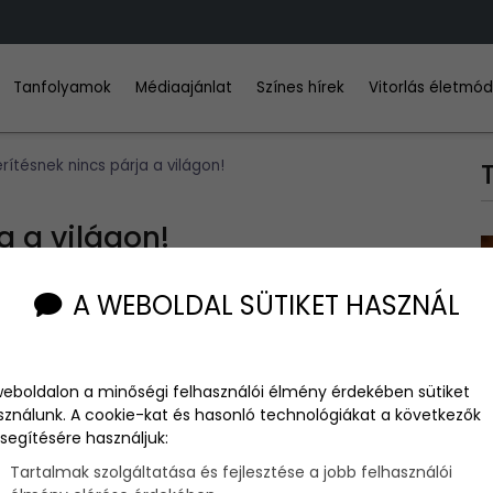
Tanfolyamok
Médiaajánlat
Színes hírek
Vitorlás életmó
rítésnek nincs párja a világon!
a a világon!
A WEBOLDAL SÜTIKET HASZNÁL
y luxusvillát, viszont úgy érezte, hiányzik valami, amitől még
weboldalon a minőségi felhasználói élmény érdekében sütiket
tetett egy
akváriumot
, aminek a fél világ a csodájára jár.
sználunk. A cookie-kat és hasonló technológiákat a következők
segítésére használjuk:
ogy a halak jól érezzék magukat, naponta akár 30-40-szer is
Tartalmak szolgáltatása és fejlesztése a jobb felhasználói
, ez pedig 700 ezer forintot tesz ki. Törökországban nyáron