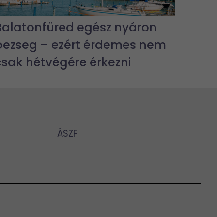
Balatonfüred egész nyáron
pezseg – ezért érdemes nem
csak hétvégére érkezni
ÁSZF