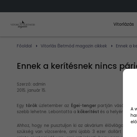
Vitorlázás
Főoldal
Vitorlás Életmód magazin cikkek
Ennek a ke
Ennek a kerítésnek nincs párj
Szerző:
admin
2015. január 15.
Egy
török
üzletember az
Égei
-
tenger
partján vásárolt eg
A 
szebb lehetne. Lebontatta a
kőkerítést
és a helyére épít
ha
elő
Ahhoz, hogy ne pusztuljon ki az akvárium élővilága és h
szükség van vízcserére, ami újabb 3 ezer dollárt jelent