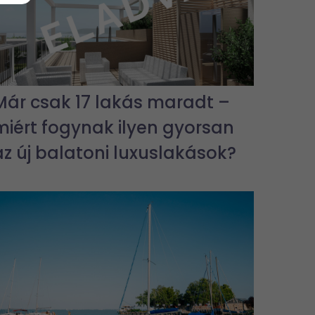
Már csak 17 lakás maradt –
miért fogynak ilyen gyorsan
az új balatoni luxuslakások?