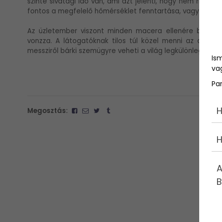
szinte sivatagi idő van, ami azt jelenti, hogy nem ritkák
fontos a megfelelő hőmérséklet fenntartása, vagyis az 
Az üzletember viszont minden macera ellenére büszke 
vonzza. A látogatóknak tilos túl közel menni az akvári
messziről bárki szemügyre veheti a világ legkülönlegesebb
Is
vag
Pa
H
Megosztás:
H
A
B