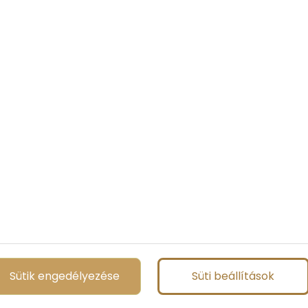
Sütik engedélyezése
Süti beállítások