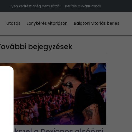
Ilyen kerítést még nem láttál! - Kerítés akváriumból
d
Utazás
Lánykérés vitorláson
Balatoni vitorlás bérlés
További bejegyzések
Emlékszel a Dexionos alsóörsi