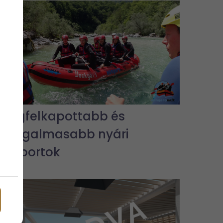
A legfelkapottabb és
legizgalmasabb nyári
vízisportok