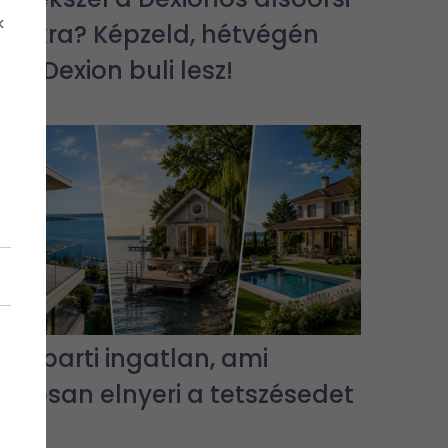
k
bulikra? Képzeld, hétvégén
jra Dexion buli lesz!
3 vízparti ingatlan, ami
biztosan elnyeri a tetszésedet