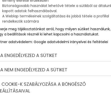
élmény elérése érdekében
 a 40 fokos hőségek, ezért a víz folyamatos tisztítása mellett
Biztonságosabb használat lehetővé tétele a sütikből az általun
akvárium folyamatos hűtése.
kapott adatok felhasználásával.
arra, hogy megvalósította álmát, ami turisták tömkelegét
ú
A Weblap termékeinek szolgáltatása és jobbá tétele a profillal
umhoz, amit éjjel-nappal összesen 17 kamera figyel. Viszont
rendelkezők számára
 kerítését.
merje meg tájékoztatónkat arról, hogy milyen sütiket használunk,
y a beállítások résznél ki lehet kapcsolni a használatukat.
rtner adatvédelem:
Google adatvédelmi irányelvei és feltételei
A ENGEDÉLYEZED A SÜTIKET
A NEM ENGEDÉLYEZED A SÜTIKET
 COOKIE-K SZABÁLYOZÁSA A BÖNGÉSZŐ
EÁLLÍTÁSAIVAL