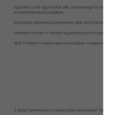
Egyszerre csak egy kölyköt ellik, vemhessége 33 napig tar
erszényének biztonságában.
Erős hátsó lábainak köszönhetően akár 40 km/órás sebesség
Haladása közben a farkával egyensúlyozza ki magát.
Akár 8 métert is képes ugrani hosszában, magasságban is
A dingó feltehetően a házikutyából visszavadult faj, amel