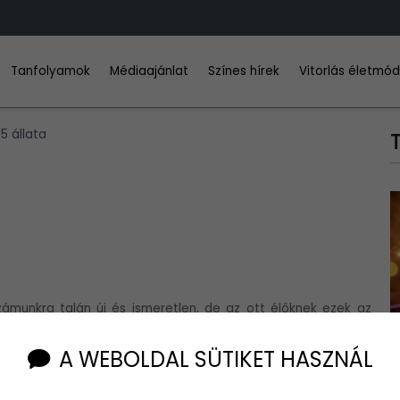
Tanfolyamok
Médiaajánlat
Színes hírek
Vitorlás életmó
 5 állata
 számunkra talán új és ismeretlen, de az ott élőknek ezek az
lyik állatokról is van szó.
A WEBOLDAL SÜTIKET HASZNÁL
lakat.