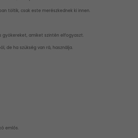
ban töltik, csak este merészkednek ki innen.
ás gyökereket, amiket szintén elfogyaszt.
ól, de ha szükség van rá, használja.
kó emlős.