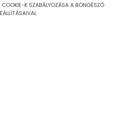
 COOKIE-K SZABÁLYOZÁSA A BÖNGÉSZŐ
juk őket.
EÁLLÍTÁSAIVAL
ek gyorsan is mozogni.
ör a kenguruk jutnak az eszükbe.
z élete során folyamatosan növekszik.
lődhetnek.