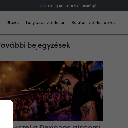
Nézd meg Ausztrália állatvilágát
d
Utazás
Lánykérés vitorláson
Balatoni vitorlás bérlés
További bejegyzések
Emlékszel a Dexionos alsóörsi