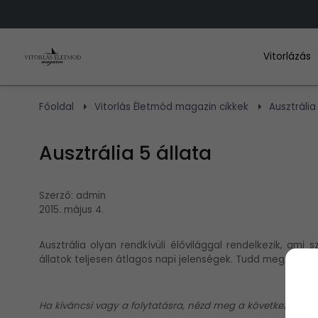
Vitorlázás
Főoldal
Vitorlás Életmód magazin cikkek
Ausztrália
Ausztrália 5 állata
Szerző:
admin
2015. május 4.
Ausztrália olyan rendkívüli élővilággal rendelkezik, ami
állatok teljesen átlagos napi jelenségek. Tudd meg te is, me
Ha kíváncsi vagy a folytatásra, nézd meg a következő olda