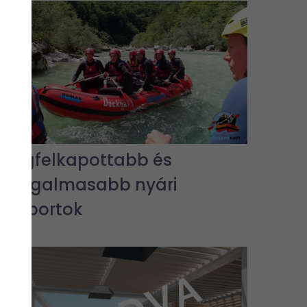
A legfelkapottabb és
legizgalmasabb nyári
vízisportok