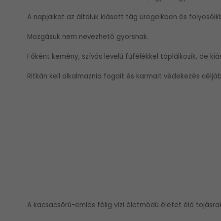
A napjaikat az általuk kiásott tág üregeikben és folyosóik
Mozgásuk nem nevezhető gyorsnak.
Főként kemény, szívós levelű fűfélékkel táplálkozik, de ki
Ritkán kell alkalmaznia fogait és karmait védekezés céljáb
A kacsacsőrű-emlős félig vízi életmódú életet élő tojásra