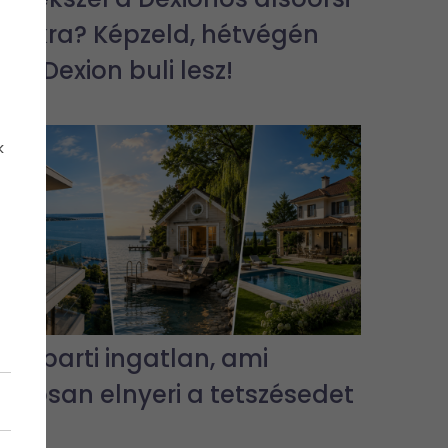
bulikra? Képzeld, hétvégén
jra Dexion buli lesz!
k
3 vízparti ingatlan, ami
biztosan elnyeri a tetszésedet