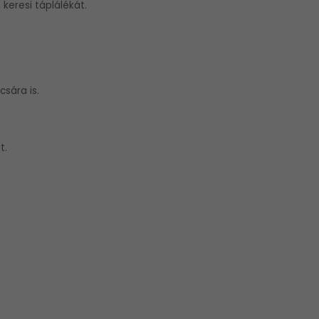
 keresi táplálékát.
sára is.
t.