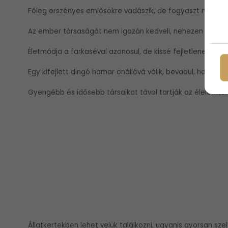
Főleg erszényes emlősökre vadászik, de fogyaszt madaraka
Az ember társaságát nem igazán kedveli, nehezen szelídü
Életmódja a farkaséval azonosul, de kissé fejletlenebb,
Egy kifejlett dingó hamar önállóvá válik, bevadul, harapós 
Gyengébb és idősebb társaikat távol tartják az élelemtől 
Állatkertekben lehet velük találkozni, ugyanis gyorsan szel