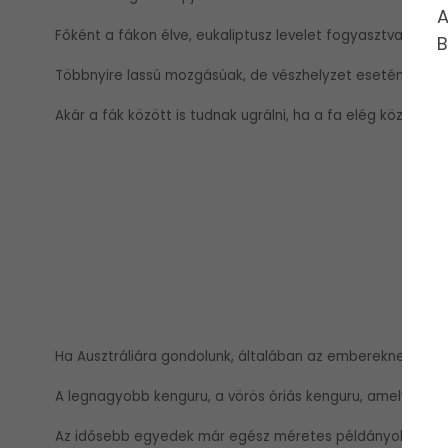
A
Főként a fákon élve, eukaliptusz levelet fogyasztva láthat
B
Többnyire lassú mozgásúak, de vészhelyzet esetén képes
Akár a fák között is tudnak ugrálni, ha a fa elég közel van.
Ha Ausztráliára gondolunk, általában az embereknek elősz
A legnagyobb kenguru, a vörös óriás kenguru, amely egés
Az idősebb egyedek már egész méretes példányokká fej