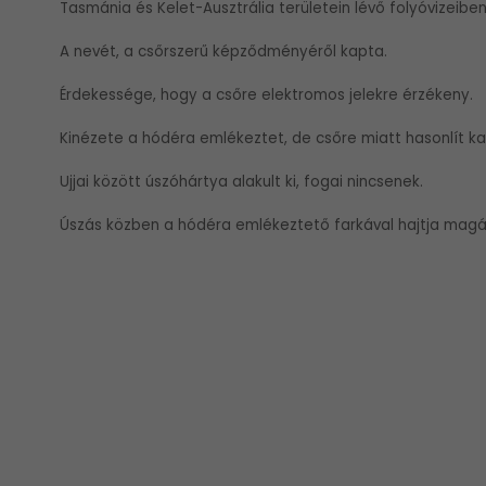
Tasmánia és Kelet-Ausztrália területein lévő folyóvizeiben
A nevét, a csőrszerű képződményéről kapta.
Érdekessége, hogy a csőre elektromos jelekre érzékeny.
Kinézete a hódéra emlékeztet, de csőre miatt hasonlít kac
Ujjai között úszóhártya alakult ki, fogai nincsenek.
Úszás közben a hódéra emlékeztető farkával hajtja magá