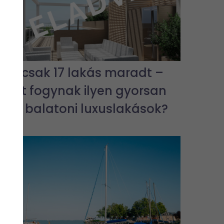
Már csak 17 lakás maradt –
miért fogynak ilyen gyorsan
az új balatoni luxuslakások?