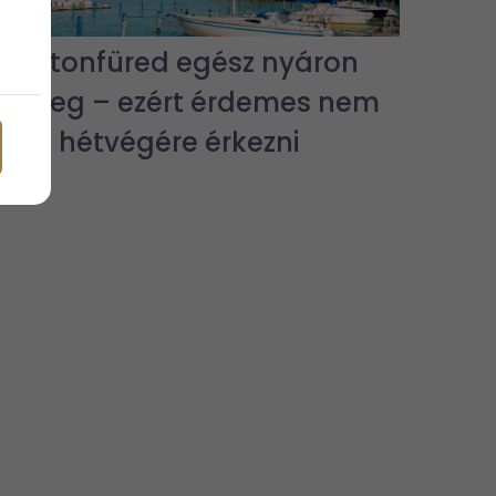
Balatonfüred egész nyáron
pezseg – ezért érdemes nem
csak hétvégére érkezni