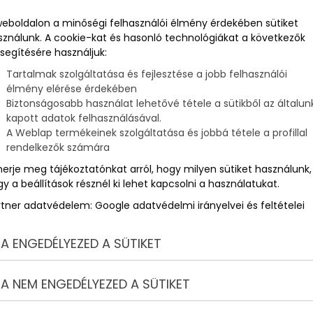
weboldalon a minőségi felhasználói élmény érdekében sütiket
sználunk. A cookie-kat és hasonló technológiákat a következők
ú
segítésére használjuk:
Tartalmak szolgáltatása és fejlesztése a jobb felhasználói
élmény elérése érdekében
Biztonságosabb használat lehetővé tétele a sütikből az általun
kapott adatok felhasználásával.
A Weblap termékeinek szolgáltatása és jobbá tétele a profillal
rendelkezők számára
merje meg tájékoztatónkat arról, hogy milyen sütiket használunk,
y a beállítások résznél ki lehet kapcsolni a használatukat.
rtner adatvédelem:
Google adatvédelmi irányelvei és feltételei
ik.
A ENGEDÉLYEZED A SÜTIKET
latlanul vannak, az idő túlnyomó részében alszanak is.
A NEM ENGEDÉLYEZED A SÜTIKET