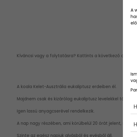
A 
ha
elő
Kíváncsi vagy a folytatásra? Kattints a következő oldalra.
Is
vag
A koala Kelet-Ausztrália eukaliptusz erdeiben él.
Pa
Majdnem csak és kizárólag eukaliptusz levelekkel táplálkoz
H
Igen lassú anyagcserével rendelkezik.
A nap nagy részében, ami körülbelül 20 órát jelent, mozdu
H
Szinte az egész napjuk alvásból és evésből áll.