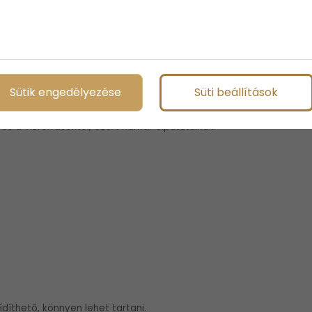
t, hüllőket, rovarokat és dögöket is.
l.
 visszamaradottabb formában.
Sütik engedélyezése
Süti beállítások
lesz, kitör belőle a ragadozó éne.
és a vízforrásoktól, ezért hamar elpusztulnak.
ídíthető, könnyen lehet tartani.