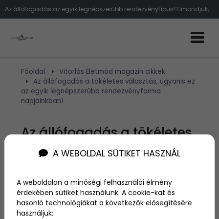
Az állófogadás az egyik legnépszerűbb rendezvénytípus! Elmondjuk, mi kell ahhoz, hogy tökéletes legyen!
Főoldal
Vitorlás Életmód magazin cikkek
Az állófogadás a tökéletes választás, ugyanis ez
az egyik legnépszerűbb rendezvényforma
napjainkban!
Az állófogadás a tökéletes
választás, ugyanis ez az
A WEBOLDAL SÜTIKET HASZNÁL
egyik legnépszerűbb
A weboldalon a minőségi felhasználói élmény
rendezvényforma
érdekében sütiket használunk. A cookie-kat és
hasonló technológiákat a következők elősegítésére
napjainkban!
használjuk: