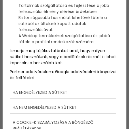
Tartalmak szolgáltatása és fejlesztése a jobb
Szerző:
admin
felhasználói élmény elérése érdekében
2015. október 20.
Biztonságosabb használat lehetővé tétele a
sütikből az általunk kapott adatok
felhasználásával.
Hogy mi kell a tökéletes állófogadáshoz? Először
A Weblap termékeinek szolgáltatása és jobbá
is, egy jó ötlet. Gondold át, mire lesz szüksége
tétele a profillal rendelkezők számára
vendégeidnek, hisz ez az elsődleges szempont.
Hányan lesztek? Milyen esemény lesz? Üzleti
Ismerje meg tájékoztatónkat arról, hogy milyen
esemény? Esetleg egy magánparti? Családi
sütiket használunk, vagy a beállítások résznél ki lehet
rendezvény? Milyen menüt szeretnétek?
kapcsolni a használatukat.
Átgondoltátok már a dekoráció kinézetét? Mikre
Partner adatvédelem:
lesz igény? Ha mindezen kérdésekre megvan a
Google adatvédelmi irányelvei
válasz, nekikezdhettek az ötletelésnek.
és feltételei
HA ENGEDÉLYEZED A SÜTIKET
Az állófogadás
legfontosabb jellemzői:
HA NEM ENGEDÉLYEZED A SÜTIKET
A COOKIE-K SZABÁLYOZÁSA A BÖNGÉSZŐ
BEÁLLÍTÁSAIVAL