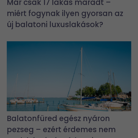
Már csak 17 lakás maradt –
miért fogynak ilyen gyorsan az
új balatoni luxuslakások?
Balatonfüred egész nyáron
pezseg – ezért érdemes nem