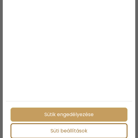
megálmodott rendezvényt, melyet a profi csapat
gond nélkül lebonyolít.
Ha a jövőben bármikor rendezvényszervezés előtt
állnál, mindig gondolj arra, hogy nem kell egyedül
kézben tartanod az esemény minden egyes
problémáját, gondját, baját, a cateringesek
mindenről gondoskodnak! Az állófogadás pedig így
válik tökéletessé bárhol, bármikor!
Megosztás:
Sütik engedélyezése
További bejegyzések
Süti beállítások