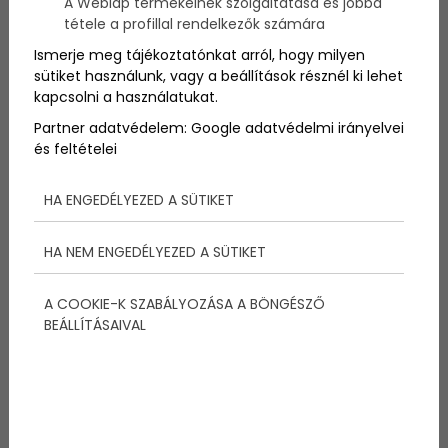
A Weblap termékeinek szolgáltatása és jobbá
bányák. Mind-mind olyan létező fogalmak, amelyek
tétele a profillal rendelkezők számára
évszázadok alatt alakultak ki, és amelyekért több
ezer ember fizetett az életével. Most, ebben a
Ismerje meg tájékoztatónkat arról, hogy milyen
cikkben megmutatjuk, hogy hol is őrzik a
világ
sütiket használunk, vagy a beállítások résznél ki lehet
legjelentősebb
aranykészletét
!
kapcsolni a használatukat.
Partner adatvédelem:
Google adatvédelmi irányelvei
és feltételei
HA ENGEDÉLYEZED A SÜTIKET
Megosztás:
HA NEM ENGEDÉLYEZED A SÜTIKET
További bejegyzések
A COOKIE-K SZABÁLYOZÁSA A BÖNGÉSZŐ
BEÁLLÍTÁSAIVAL