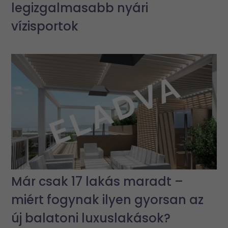
legizgalmasabb nyári
vízisportok
Már csak 17 lakás maradt –
miért fogynak ilyen gyorsan az
új balatoni luxuslakások?