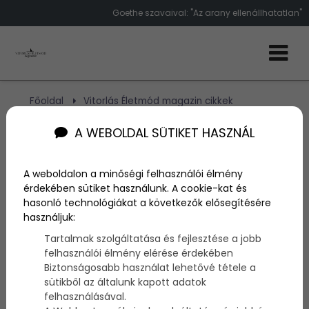
Goethe szavaival: "Az arany ellenállhatatlan"
Főoldal
Vitorlás Életmód magazin cikkek
"Az arany ellenállhatatlan" -Goethe szavaival
A WEBOLDAL SÜTIKET HASZNÁL
"Az arany ellenállhatatlan"
A weboldalon a minőségi felhasználói élmény
-Goethe szavaival
érdekében sütiket használunk. A cookie-kat és
hasonló technológiákat a következők elősegítésére
használjuk:
Szerző:
admin
Tartalmak szolgáltatása és fejlesztése a jobb
2014. február 13.
felhasználói élmény elérése érdekében
Biztonságosabb használat lehetővé tétele a
Az
arany
. Az a fizetőeszköz, ami soha nem fog az
sütikből az általunk kapott adatok
értékéből veszíteni. Mert nincs sok belőle a többi
felhasználásával.
más pénzhez képest. Aranyláz, aranyásás, arany