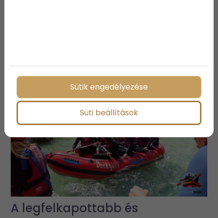
3 vízparti ingatlan, ami biztosan
elnyeri a tetszésedet
Sütik engedélyezése
Süti beállítások
A legfelkapottabb és