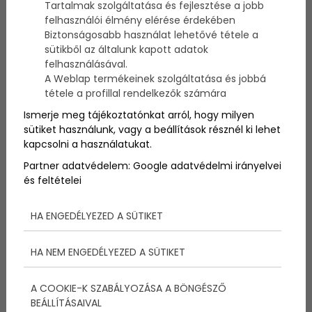
Tartalmak szolgáltatása és fejlesztése a jobb
felhasználói élmény elérése érdekében
Biztonságosabb használat lehetővé tétele a
sütikből az általunk kapott adatok
felhasználásával.
A Weblap termékeinek szolgáltatása és jobbá
tétele a profillal rendelkezők számára
Ismerje meg tájékoztatónkat arról, hogy milyen
sütiket használunk, vagy a beállítások résznél ki lehet
kapcsolni a használatukat.
Partner adatvédelem:
Google adatvédelmi irányelvei
és feltételei
HA ENGEDÉLYEZED A SÜTIKET
Balaton átevezés
HA NEM ENGEDÉLYEZED A SÜTIKET
Augusztus 12-én tartják meg a Magyar Kajak-Kenu
Szövetség és a MOL közös szervezésében a Balaton-
átevezést, melyet a Fonyód-Badacsony-Fonyód
A COOKIE-K SZABÁLYOZÁSA A BÖNGÉSZŐ
útvonalon fognak lebonyolítani.
BEÁLLÍTÁSAIVAL