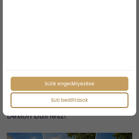
Sütik engedélyezése
Emlékszel a Dexionos alsóörsi
Süti beállítások
bulikra? Képzeld, hétvégén újra
Dexion buli lesz!