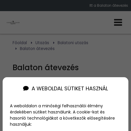
Itt a Balaton átevezés
Főoldal
Utazás
Balatoni utazás
Balaton átevezés
Balaton átevezés
Szerző:
admin
A WEBOLDAL SÜTIKET HASZNÁL
2017. augusztus 2.
Balaton átúszás, Kékszalag, és most már Balaton
A weboldalon a minőségi felhasználói élmény
átevezés. Ezek azok a versenyek, melyek a legjobb
érdekében sütiket használunk. A cookie-kat és
megmérettetést adják az emberek számára a
hasonló technológiákat a következők elősegítésére
Balatonon.
használjuk: