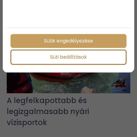
elnyeri a tetszésedet
Sütik engedélyezése
Süti beállítások
A legfelkapottabb és
legizgalmasabb nyári
vízisportok