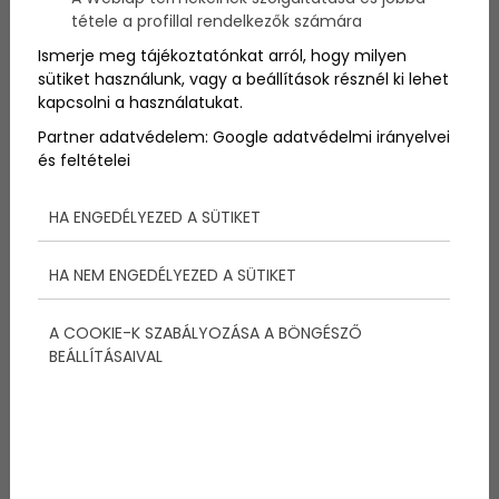
tétele a profillal rendelkezők számára
Ismerje meg tájékoztatónkat arról, hogy milyen
sütiket használunk, vagy a beállítások résznél ki lehet
kapcsolni a használatukat.
Megosztás:
Partner adatvédelem:
Google adatvédelmi irányelvei
és feltételei
További bejegyzések
HA ENGEDÉLYEZED A SÜTIKET
HA NEM ENGEDÉLYEZED A SÜTIKET
A COOKIE-K SZABÁLYOZÁSA A BÖNGÉSZŐ
BEÁLLÍTÁSAIVAL