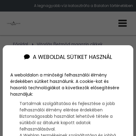
A legnagyobb vízi katasztrófa a Balaton történetében
Főoldal
Vitorlás Életmód magazin cikkek
A Pajtás története
A WEBOLDAL SÜTIKET HASZNÁL
A Pajtás története
A weboldalon a minőségi felhasználói élmény
érdekében sütiket használunk. A cookie-kat és
hasonló technológiákat a következők elősegítésére
Szerző:
admin
használjuk:
2016. április 3.
Tartalmak szolgáltatása és fejlesztése a jobb
Mindenhol történnek balesetek, katasztrófák, ahogy
felhasználói élmény elérése érdekében
a földön, úgy a vízen is és ez nincsen másképp a
Biztonságosabb használat lehetővé tétele a
Balatonnal sem. Most a magyar tenger legnagyobb
sütikből az általunk kapott adatok
hajókatasztrófájáról mesélünk nektek.
felhasználásával.
A Weblap termékeinek szolgáltatása és jobbá