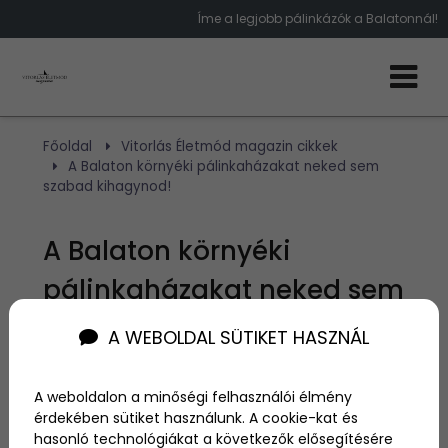
Íme a legjobb pálinkázók a Balatonnál!
Főoldal
Vitorlás Életmód magazin cikkek
A Balaton környéki pálinkaházakat neked sem
szabad kihagynod!
A Balaton környéki
pálinkaházakat neked sem
szabad kihagynod!
A WEBOLDAL SÜTIKET HASZNÁL
Szerző:
admin
A weboldalon a minőségi felhasználói élmény
2016. március 5.
érdekében sütiket használunk. A cookie-kat és
hasonló technológiákat a következők elősegítésére