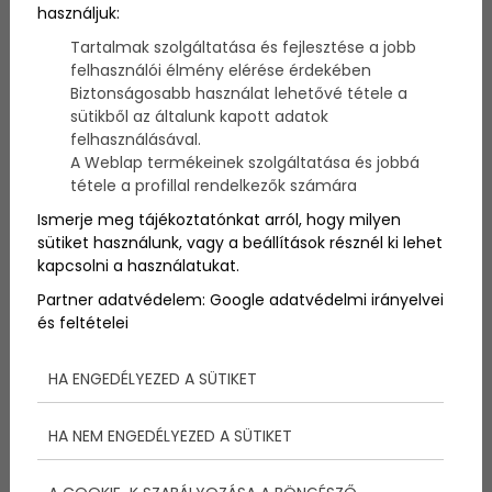
Nem csak a finom borainkra, de a pálinkáinkra is
használjuk:
hangsúlyt kell fektetni, ezért most összeszedtük
Tartalmak szolgáltatása és fejlesztése a jobb
nektek az öt legjobb pálinkázóhelységet a
felhasználói élmény elérése érdekében
Balatonnál, amit te sem hagyhatsz ki!
Biztonságosabb használat lehetővé tétele a
sütikből az általunk kapott adatok
felhasználásával.
A Weblap termékeinek szolgáltatása és jobbá
tétele a profillal rendelkezők számára
1. Petendi Pálinkaház
Ismerje meg tájékoztatónkat arról, hogy milyen
sütiket használunk, vagy a beállítások résznél ki lehet
kapcsolni a használatukat.
Vigántpetend sokat fejlődött az elmúlt években, ezt
bizonyítja a nemrégiben megnyílt Petendi Pálinkaház
Partner adatvédelem:
Google adatvédelmi irányelvei
is, ahova leginkább a Művészetek Völgye idején
és feltételei
érdemes betérni, ami július végére tehető. A Rejtő
Jenő regények hőseinek nevét viselő pálinkákat
HA ENGEDÉLYEZED A SÜTIKET
igazán érdemes megkóstolni, hiszen a minőség
igazán fontos a családi vállalkozás számára.
Kétféle pálinkát ihatunk itt: a lazább, 40 fok körüli,
HA NEM ENGEDÉLYEZED A SÜTIKET
könnyebb fajtákat, ezek között van a sárgabarack is,
és az erősebb, 60 fok, és afelettieket, ezeket