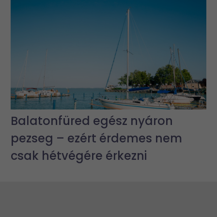
Balatonfüred egész nyáron
pezseg – ezért érdemes nem
csak hétvégére érkezni