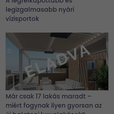
A legfelkapottabb és
legizgalmasabb nyári
vízisportok
Már csak 17 lakás maradt –
miért fogynak ilyen gyorsan az