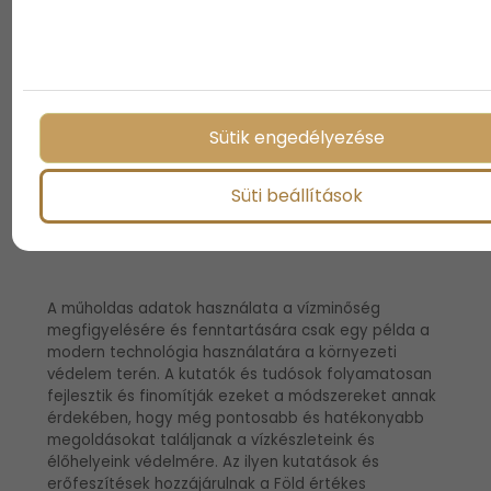
azonosíthatnak. Ez lehetővé teszi számukra, hogy
megértsék, milyen hatással vannak az emberi
tevékenységek, például a mezőgazdaság vagy az
ipar, a vízminőségre, és megtervezzék a szükséges
intézkedéseket a vízvédelem érdekében.
Sütik engedélyezése
A kutatás a jövő
Süti beállítások
generációnak is szól
A műholdas adatok használata a vízminőség
megfigyelésére és fenntartására csak egy példa a
modern technológia használatára a környezeti
védelem terén. A kutatók és tudósok folyamatosan
fejlesztik és finomítják ezeket a módszereket annak
érdekében, hogy még pontosabb és hatékonyabb
megoldásokat találjanak a vízkészleteink és
élőhelyeink védelmére. Az ilyen kutatások és
erőfeszítések hozzájárulnak a Föld értékes