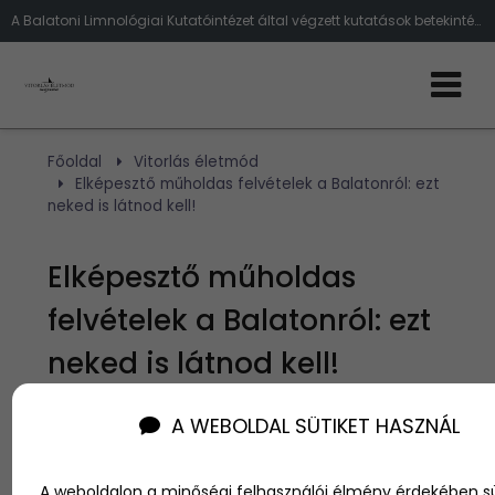
A Balatoni Limnológiai Kutatóintézet által végzett kutatások betekintést nyújtanak a Balaton és a Velencei-tó vizeinek egészségi
Főoldal
Vitorlás életmód
Elképesztő műholdas felvételek a Balatonról: ezt
neked is látnod kell!
Elképesztő műholdas
felvételek a Balatonról: ezt
neked is látnod kell!
A WEBOLDAL SÜTIKET HASZNÁL
Szerző:
admin
2023. szeptember 22.
A weboldalon a minőségi felhasználói élmény érdekében sü