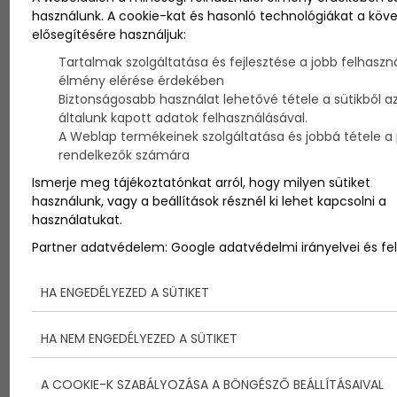
A természet és emberi tevékenységek
használunk. A cookie-kat és hasonló technológiákat a köv
összefonódása az évszázadok során
elősegítésére használjuk:
megkérdőjelezhetetlenül meghatározóvá vált az
Tartalmak szolgáltatása és fejlesztése a jobb felhaszná
élővilág és az emberi közösségek számára egyaránt.
Az ivóvízkészleteink és élőhelyeink megőrzése és
élmény elérése érdekében
védelme elengedhetetlen, és ennek egyik
Biztonságosabb használat lehetővé tétele a sütikből a
kulcsfontosságú eleme a vízminőség megfigyelése
általunk kapott adatok felhasználásával.
és fenntartása. Ebben a küzdelemben a kutatók és
A Weblap termékeinek szolgáltatása és jobbá tétele a p
tudósok olyan fejlett technológiákat alkalmaznak,
rendelkezők számára
mint a műholdas felvételek elemzése, hogy
Ismerje meg tájékoztatónkat arról, hogy milyen sütiket
betekintést nyerjenek a tavak és folyók
használunk, vagy a beállítások résznél ki lehet kapcsolni a
vízminőségébe. A Balatoni Limnológiai Kutatóintézet
használatukat.
és hasonló intézmények világszerte az élen járnak
ebben a kutatási területen.
Partner adatvédelem:
Google adatvédelmi irányelvei és fel
HA ENGEDÉLYEZED A SÜTIKET
HA NEM ENGEDÉLYEZED A SÜTIKET
A COOKIE-K SZABÁLYOZÁSA A BÖNGÉSZŐ BEÁLLÍTÁSAIVAL