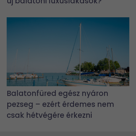
új balatoni luxuslakások?
Balatonfüred egész nyáron
pezseg – ezért érdemes nem
csak hétvégére érkezni