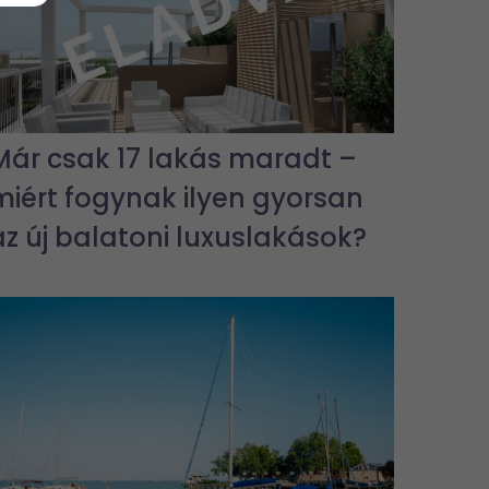
Már csak 17 lakás maradt –
miért fogynak ilyen gyorsan
az új balatoni luxuslakások?