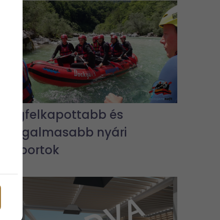
A legfelkapottabb és
legizgalmasabb nyári
vízisportok