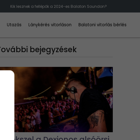
Kik lesznek a fellépők a 2024-es Balaton Soundon?
d
Utazás
Lánykérés vitorláson
Balatoni vitorlás bérlés
További bejegyzések
Emlékszel a Dexionos alsóörsi