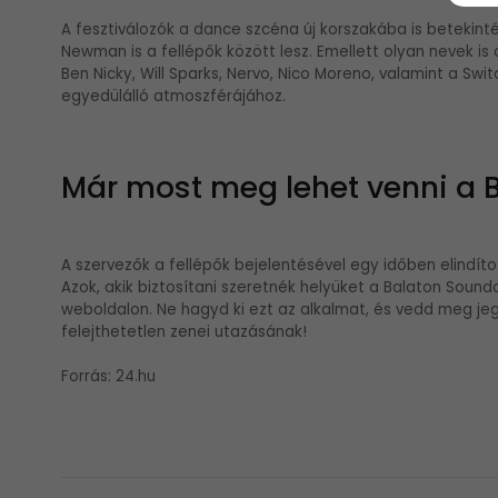
A fesztiválozók a dance szcéna új korszakába is betekint
Newman is a fellépők között lesz. Emellett olyan nevek is
Ben Nicky, Will Sparks, Nervo, Nico Moreno, valamint a Swit
egyedülálló atmoszférájához.
Már most meg lehet venni a 
A szervezők a fellépők bejelentésével egy időben elindít
Azok, akik biztosítani szeretnék helyüket a Balaton Soun
weboldalon. Ne hagyd ki ezt az alkalmat, és vedd meg je
felejthetetlen zenei utazásának!
Forrás: 24.hu