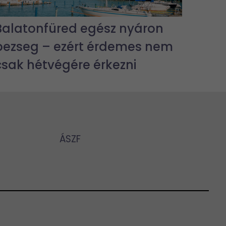
Balatonfüred egész nyáron
pezseg – ezért érdemes nem
csak hétvégére érkezni
ÁSZF