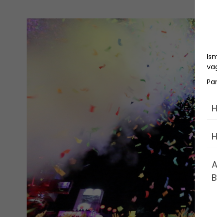
Is
vag
Pa
H
H
A
B