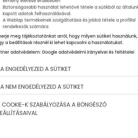
élmény elérése érdekében
Biztonságosabb használat lehetővé tétele a sütikből az általun
kapott adatok felhasználásával.
ú
A Weblap termékeinek szolgáltatása és jobbá tétele a profillal
rendelkezők számára
merje meg tájékoztatónkat arról, hogy milyen sütiket használunk,
y a beállítások résznél ki lehet kapcsolni a használatukat.
rtner adatvédelem:
Google adatvédelmi irányelvei és feltételei
A ENGEDÉLYEZED A SÜTIKET
A NEM ENGEDÉLYEZED A SÜTIKET
 COOKIE-K SZABÁLYOZÁSA A BÖNGÉSZŐ
EÁLLÍTÁSAIVAL