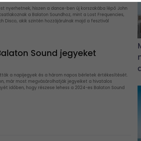
ést nyerhetnek, hiszen a dance-ben új korszakába lépő John
 csatlakoznak a Balaton Soundhoz, mint a Lost Frequencies,
ch Disco, akik szintén hozzájárulnak majd a fesztivál
Balaton Sound jegyeket
ották a napijegyek és a három napos bérletek értékesítését.
don, már most megvásárolhatják jegyeiket a hivatalos
gyét időben, hogy részese lehess a 2024-es Balaton Sound