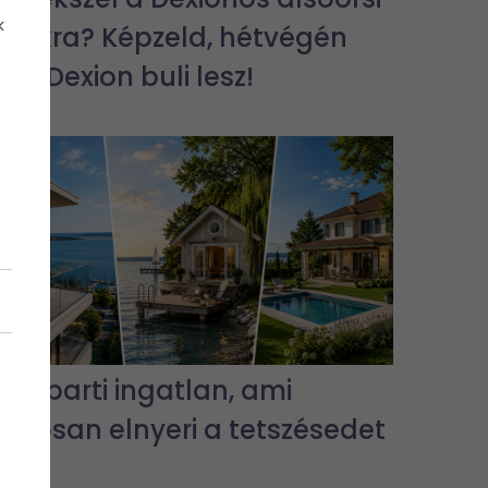
k
bulikra? Képzeld, hétvégén
jra Dexion buli lesz!
3 vízparti ingatlan, ami
biztosan elnyeri a tetszésedet