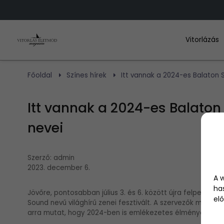
Vitorlázás
Főoldal
Színes hírek
Itt vannak a 2024-es Balaton 
Itt vannak a 2024-es Balato
nevei
Szerző:
admin
2023. december 6.
A 
ha
Jövőre, pontosabban július 3. és 6. között újra felpezsdü
elő
Sound nevű világhírű zenei fesztivált. A szervezők most h
arra mutat, hogy 2024-ben is emlékezetes élmények várna