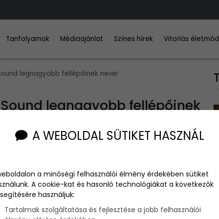
Tanfolyamok
Médiaajánlat
Színes hírek
Vitorlás életmó
Sound legnagyobb fellépőinek nevei
n Sound legnagyobb fellépőinek
A WEBOLDAL SÜTIKET HASZNÁL
weboldalon a minőségi felhasználói élmény érdekében sütiket
sználunk. A cookie-kat és hasonló technológiákat a következők
l a Balaton-part, hiszen megrendezik a Heineken Balaton
segítésére használjuk:
ozták nyilvánosságra az esemény első neveit, és minden jel
k majd a fesztiválozókra.
Tartalmak szolgáltatása és fejlesztése a jobb felhasználói