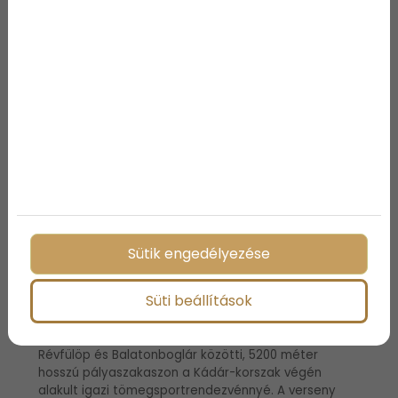
ismét a klasszikus Siófok–Balatonfüred közötti
szakaszon, amelyet Szekrényessy Kálmán
emlékverseny néven 1948 és 1967 között
folyamatosan megrendeztek. Ez az emlékverseny a
legnagyobb múlttal rendelkező magyar úszóverseny
és egyben Európa legnagyobb nyílt vízi bajnoksága,
melynek hagyományát éppen ezért ápolni kellene.
Legutóbb 1997-ben került megrendezésre, a siófoki
Szekrényessy Kálmán-szobor avatásakor.
Balaton-átúszás Siófok és
Füred között
Sütik engedélyezése
Süti beállítások
A Siófok és Füred közötti táv azonban hosszúsága
miatt nem volt alkalmas amatőr sportolók, széles
néptömegek bevonására. A Balaton-átúszás a
Révfülöp és Balatonboglár közötti, 5200 méter
hosszú pályaszakaszon a Kádár-korszak végén
alakult igazi tömegsportrendezvénnyé. A verseny