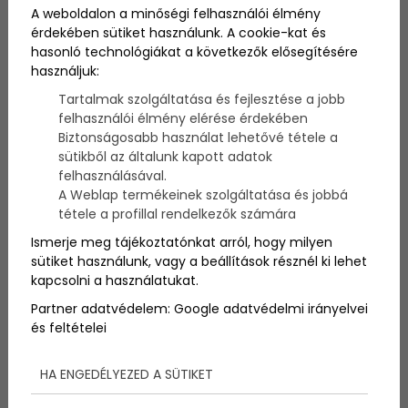
Újítással készülnek a szervezők az 2020 augusztus 1-
A weboldalon a minőségi felhasználói élmény
jei 38. Lidl Balaton-átúszásra, melyen idén a
érdekében sütiket használunk. A cookie-kat és
klasszikus 5200 méteres táv felét is lehet teljesíteni!
hasonló technológiákat a következők elősegítésére
használjuk:
Tartalmak szolgáltatása és fejlesztése a jobb
felhasználói élmény elérése érdekében
Biztonságosabb használat lehetővé tétele a
sütikből az általunk kapott adatok
felhasználásával.
A Weblap termékeinek szolgáltatása és jobbá
tétele a profillal rendelkezők számára
Ismerje meg tájékoztatónkat arról, hogy milyen
sütiket használunk, vagy a beállítások résznél ki lehet
kapcsolni a használatukat.
Partner adatvédelem:
Google adatvédelmi irányelvei
és feltételei
Balaton-átúszás 2020
HA ENGEDÉLYEZED A SÜTIKET
augusztus 1.