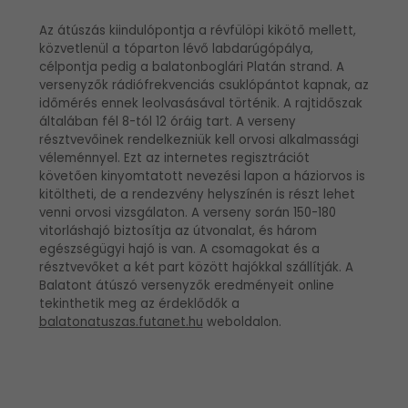
Az átúszás kiindulópontja a révfülöpi kikötő mellett,
közvetlenül a tóparton lévő labdarúgópálya,
célpontja pedig a balatonboglári Platán strand. A
versenyzők rádiófrekvenciás csuklópántot kapnak, az
időmérés ennek leolvasásával történik. A rajtidőszak
általában fél 8-tól 12 óráig tart. A verseny
résztvevőinek rendelkezniük kell orvosi alkalmassági
véleménnyel. Ezt az internetes regisztrációt
követően kinyomtatott nevezési lapon a háziorvos is
kitöltheti, de a rendezvény helyszínén is részt lehet
venni orvosi vizsgálaton. A verseny során 150-180
vitorláshajó biztosítja az útvonalat, és három
egészségügyi hajó is van. A csomagokat és a
résztvevőket a két part között hajókkal szállítják. A
Balatont átúszó versenyzők eredményeit online
tekinthetik meg az érdeklődők a
balatonatuszas.futanet.hu
weboldalon.