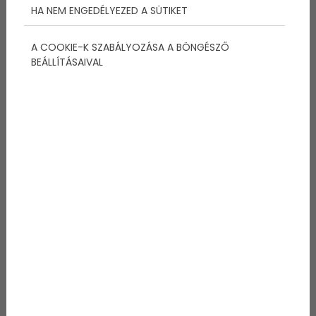
HA NEM ENGEDÉLYEZED A SÜTIKET
A szervező Aranyhíd Balatonátúszó Sport Kft. szerdai
közleményéből kiderül, hogy mivel a koronavírus-
A COOKIE-K SZABÁLYOZÁSA A BÖNGÉSZŐ
járvány miatt hosszú időre bezártak az uszodák, nem
BEÁLLÍTÁSAIVAL
lehetett igazán készülni a megmérettetésre, ezért
döntöttek úgy, hogy azoknak, akik nem érzik
magukat kellőképpen edzettnek, vagy akiknek
mindig is soknak tűnt az 5200 méter, kiírják a Lidl
Balaton-átúszás féltávú próbáját. Ennek mezőnye a
célból, a balatonboglári Platán standról indul, a
résztvevők beúsznak 1300 métert, majd
visszafordulnak és azonos pályán érnek célba a
Révfülöpről átúszókkal.
A Balaton-átúszás 2020
nevezés
Az úszók biztonságára a mintegy 130 vitorlásból, 7
kishajóból és 4 motorcsónakból álló úszófolyosó