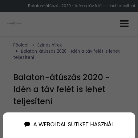
Balaton-átúszás 2020 - Idén a táv felét is lehet teljesíteni
Főoldal
Színes hírek
Balaton-átúszás 2020 - Idén a táv felét is lehet
teljesíteni
Balaton-átúszás 2020 -
Idén a táv felét is lehet
teljesíteni
Szerző:
admin
A WEBOLDAL SÜTIKET HASZNÁL
2020. július 9.