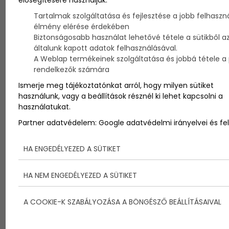
Tartalmak szolgáltatása és fejlesztése a jobb felhaszná
élmény elérése érdekében
Biztonságosabb használat lehetővé tétele a sütikből a
általunk kapott adatok felhasználásával.
A Weblap termékeinek szolgáltatása és jobbá tétele a p
rendelkezők számára
Ismerje meg tájékoztatónkat arról, hogy milyen sütiket
használunk, vagy a beállítások résznél ki lehet kapcsolni a
használatukat.
Partner adatvédelem:
Google adatvédelmi irányelvei és fel
HA ENGEDÉLYEZED A SÜTIKET
Soós Kriszta Szonja nyerte
HA NEM ENGEDÉLYEZED A SÜTIKET
az idei Anna-bált
A COOKIE-K SZABÁLYOZÁSA A BÖNGÉSZŐ BEÁLLÍTÁSAIVAL
Egy 18 éves balatonfüredi lány, Soós Kriszta Szonja,
nyerte a 199. Anna-bál szépségversenyét. Az első