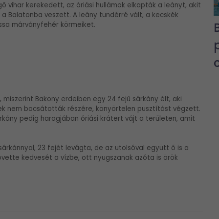
ő vihar kerekedett, az óriási hullámok elkapták a leányt, akit
n a Balatonba veszett. A leány tündérré vált, a kecskék
ossa márványfehér körmeiket.
miszerint Bakony erdeiben egy 24 fejű sárkány élt, aki
iek nem bocsátották részére, könyörtelen pusztítást végzett.
árkány pedig haragjában óriási krátert vájt a területen, amit
kánnyal, 23 fejét levágta, de az utolsóval együtt ő is a
övette kedvesét a vízbe, ott nyugszanak azóta is örök