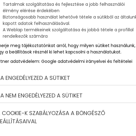
Tartalmak szolgáltatása és fejlesztése a jobb felhasználói
élmény elérése érdekében
Biztonságosabb használat lehetővé tétele a sütikből az általun
ú
kapott adatok felhasználásával.
A Weblap termékeinek szolgáltatása és jobbá tétele a profillal
rendelkezők számára
merje meg tájékoztatónkat arról, hogy milyen sütiket használunk,
y a beállítások résznél ki lehet kapcsolni a használatukat.
rtner adatvédelem:
Google adatvédelmi irányelvei és feltételei
A ENGEDÉLYEZED A SÜTIKET
A NEM ENGEDÉLYEZED A SÜTIKET
 COOKIE-K SZABÁLYOZÁSA A BÖNGÉSZŐ
EÁLLÍTÁSAIVAL