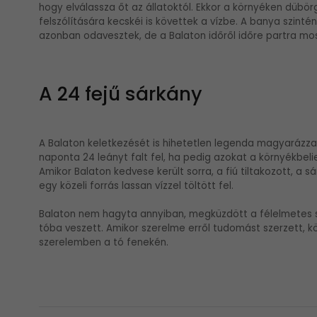
hogy elválassza őt az állatoktól. Ekkor a környéken dübörg
felszólítására kecskéi is követtek a vízbe. A banya szinté
azonban odavesztek, de a Balaton időről időre partra m
A 24 fejű sárkány
A Balaton keletkezését is hihetetlen legenda magyarázza, 
naponta 24 leányt falt fel, ha pedig azokat a környékbel
Amikor Balaton kedvese került sorra, a fiú tiltakozott, a s
egy közeli forrás lassan vízzel töltött fel.
Balaton nem hagyta annyiban, megküzdött a félelmetes sár
tóba veszett. Amikor szerelme erről tudomást szerzett, k
szerelemben a tó fenekén.