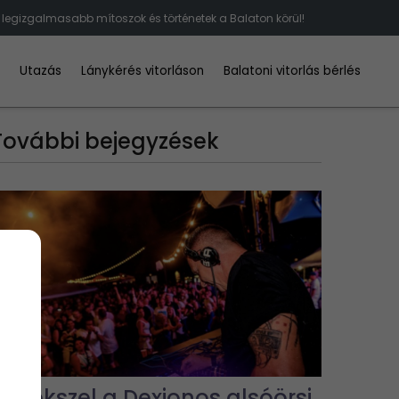
legizgalmasabb mítoszok és történetek a Balaton körül!
d
Utazás
Lánykérés vitorláson
Balatoni vitorlás bérlés
További bejegyzések
Emlékszel a Dexionos alsóörsi