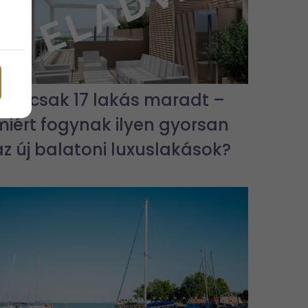
Már csak 17 lakás maradt –
miért fogynak ilyen gyorsan
az új balatoni luxuslakások?