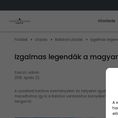
Vitorlázás
Főoldal
Utazás
Balatoni utazás
Izgalmas legen
Izgalmas legendák a magyar 
Szerző:
admin
2018. április 23.
A csodával határos eseményeket és helyeket igyekszünk tö
maradhatna így ki a Balaton varázslatos környéke? Íme 
tengerről.
A 
ha
elő