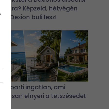
bulikra? Képzeld, hétvégén
k
jra Dexion buli lesz!
3 vízparti ingatlan, ami
biztosan elnyeri a tetszésedet