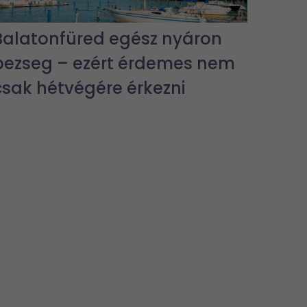
Balatonfüred egész nyáron
pezseg – ezért érdemes nem
csak hétvégére érkezni