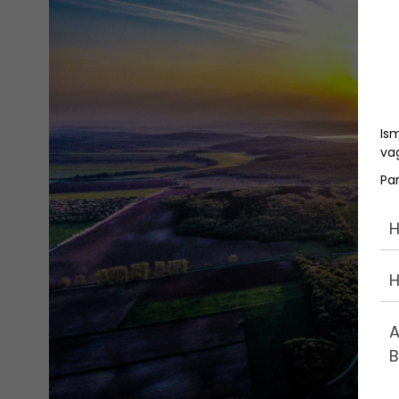
Is
vag
Pa
H
H
A
B