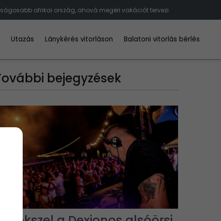
nságosabb afrikai ország, ahová megéri vakációt tervezi
d
Utazás
Lánykérés vitorláson
Balatoni vitorlás bérlés
További bejegyzések
Emlékszel a Dexionos alsóörsi