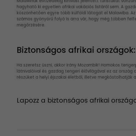
Malawinak évtizedekig kihívást jelentett turistákat von
hagyható ki egyetlen afrikai vakációs listáról sem. A gaz
köszönhetően egyre több külföldi látogat el Malawiba. A
számos gyönyörű folyó is arra vár, hogy még többen felf
megőrzésére.
Biztonságos afrikai országo
Ha szeretsz úszni, akkor irány Mozambik! Homokos tengerp
látnivalóival és gazdag tengeri élővilágával ez az ország a
részüket a helyi éjszakai életből, illetve megkóstolhatják a
Lapozz a biztonságos afrikai országo