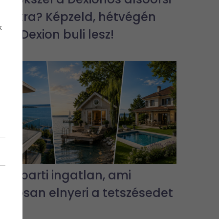
bulikra? Képzeld, hétvégén
k
jra Dexion buli lesz!
3 vízparti ingatlan, ami
biztosan elnyeri a tetszésedet