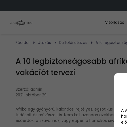
Vitorlázás
Főoldal
Utazás
Külföldi utazás
A 10 legbiztonsá
A 10 legbiztonságosabb afrik
vakációt tervezi
Szerző:
admin
2021. október 29.
Afrika egy gyönyörű, kalandos, rejtélyes, egzotikus kontin
A 
tudósait és művészeit is. Nem kell azonban ezekben a kö
ha
esőerdők, a szavannák, vagy éppen a homokos sivatagok
elő