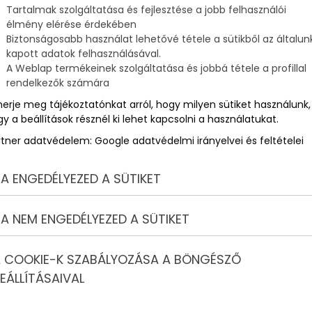
Tartalmak szolgáltatása és fejlesztése a jobb felhasználói
élmény elérése érdekében
Biztonságosabb használat lehetővé tétele a sütikből az általun
ú
kapott adatok felhasználásával.
A Weblap termékeinek szolgáltatása és jobbá tétele a profillal
rendelkezők számára
merje meg tájékoztatónkat arról, hogy milyen sütiket használunk,
y a beállítások résznél ki lehet kapcsolni a használatukat.
rtner adatvédelem:
Google adatvédelmi irányelvei és feltételei
A ENGEDÉLYEZED A SÜTIKET
A NEM ENGEDÉLYEZED A SÜTIKET
 COOKIE-K SZABÁLYOZÁSA A BÖNGÉSZŐ
EÁLLÍTÁSAIVAL