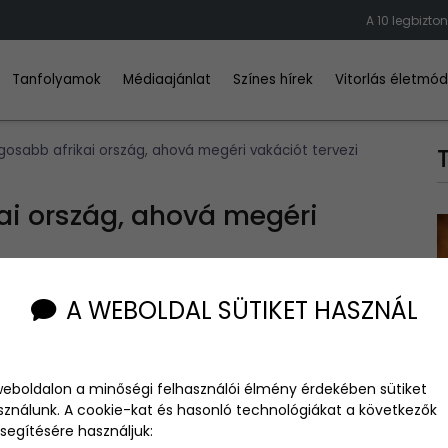
A 10 legbizto
Tanfolyamok
Médiaajánlat
Színes hírek
Vitorlás életmó
gosabb afrikai ország, ahová megéri vakációt tervezi
ai ország, ahová megéri
A WEBOLDAL SÜTIKET HASZNÁL
ens, ami már évezredek óta foglalkoztatja a világ felfedezőit,
weboldalon a minőségi felhasználói élmény érdekében sütiket
rökben járnod ahhoz, hogy téged is csalogassanak az
sználunk. A cookie-kat és hasonló technológiákat a következők
.
segítésére használjuk: