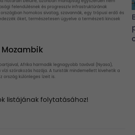
zania határain belülre, azonban manapság egyszerűen nem
dasági felendülésnek és progresszív infrastruktúrának
z országban homokos sivatag, szavannák, egy trópusi erdő és
edezzék őket, természetesen ügyelve a természeti kincsek
k: Mozambik
artjaival, Afrika harmadik legnagyobb tavával (Nyasa),
 vízi szórakozás hazája. A turisták mindemellett kivehetik a
z ország különleges ízeit is.
k listájának folytatásához!