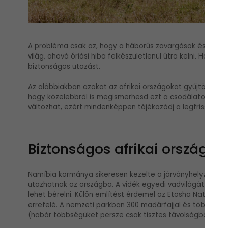
A probléma csak az, hogy a háborús zavargások és a vadv
világ, ahová óriási hiba felkészületlenül útra kelni. Ha m
biztonságos utazást.
Az alábbiakban azokat az afrikai országokat gyűjtöttük öss
hogy közelebbről is megismerhesd ezt a csodálatos kontin
változhat, ezért mindenképpen tájékozódj a legfrissebb in
Biztonságos afrikai országok
Namíbia kormánya sikeresen kezelte a járványhelyzetet, 
utazhatnak az országba. A vidék egyedi vadvilágát terep
lehet bérelni. Külön említést érdemel az Etosha National 
errefelé. A nemzeti parkban 300 madárfajjal és több min
(habár többségüket persze csak tisztes távolságból sza