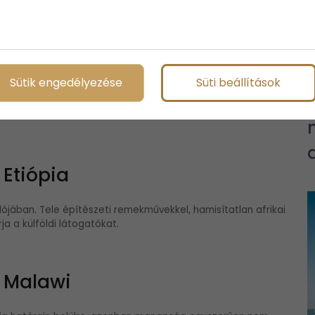
: Botswana
á. Botswanát afrika egyik legstabilabb demokráciájának
Sütik engedélyezése
Süti beállítások
 nem nehéz szót érteni velük. A „mokoro” nevet viselő kenukon
 tájakra is elkalauzolják az embert – nem szabad kihagyni
 Etiópia
lójában. Tele építészeti remekművekkel, hamisítatlan afrikai
ja a külföldi látogatókat.
: Malawi