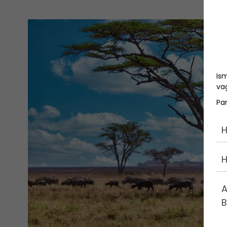
Is
vag
Pa
H
H
A
B