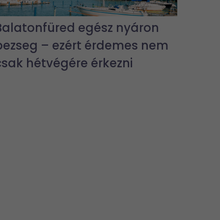
Balatonfüred egész nyáron
pezseg – ezért érdemes nem
csak hétvégére érkezni