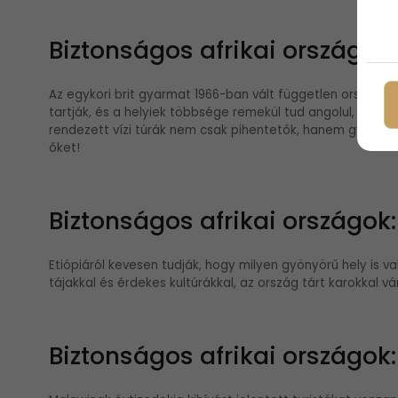
Biztonságos afrikai országok
Az egykori brit gyarmat 1966-ban vált független országg
tartják, és a helyiek többsége remekül tud angolul, tehát
rendezett vízi túrák nem csak pihentetők, hanem gyönyörű
őket!
Biztonságos afrikai országok:
Etiópiáról kevesen tudják, hogy milyen gyönyörű hely is va
tájakkal és érdekes kultúrákkal, az ország tárt karokkal vár
Biztonságos afrikai országok