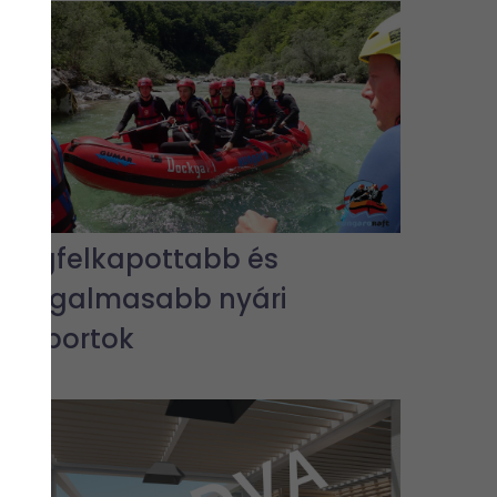
A legfelkapottabb és
legizgalmasabb nyári
vízisportok