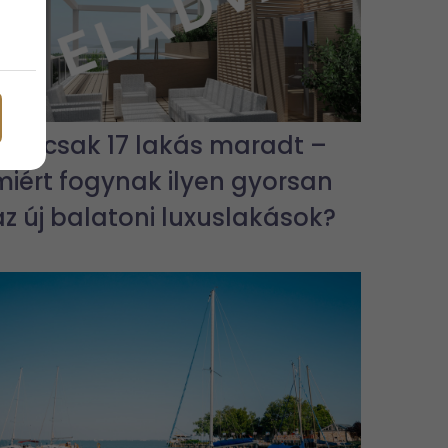
Már csak 17 lakás maradt –
miért fogynak ilyen gyorsan
az új balatoni luxuslakások?