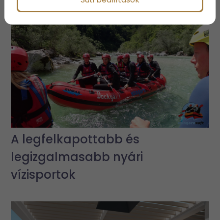
A legfelkapottabb és
legizgalmasabb nyári
vízisportok