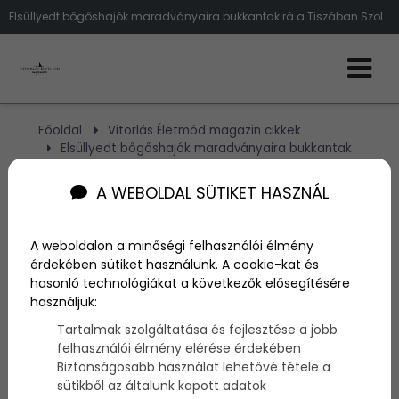
Elsüllyedt bőgőshajók maradványaira bukkantak rá a Tiszában Szolnoknál
Főoldal
Vitorlás Életmód magazin cikkek
Elsüllyedt bőgőshajók maradványaira bukkantak
a Tiszában Szolnoknál
A WEBOLDAL SÜTIKET HASZNÁL
Elsüllyedt bőgőshajók
A weboldalon a minőségi felhasználói élmény
maradványaira bukkantak
érdekében sütiket használunk. A cookie-kat és
hasonló technológiákat a következők elősegítésére
a Tiszában Szolnoknál
használjuk:
Tartalmak szolgáltatása és fejlesztése a jobb
Szerző:
admin
felhasználói élmény elérése érdekében
2015. október 5.
Biztonságosabb használat lehetővé tétele a
sütikből az általunk kapott adatok