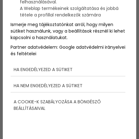
felhasználásával.
Szolnok
egykori hajós életének tárgyi emlékeire, két
A Weblap termékeinek szolgáltatása és jobbá
elsüllyedt
bőgőshajó maradványaira
bukkantak
tétele a profillal rendelkezők számára
minap helyi lakosok a
Tisza
alacsony vízállásának
köszönhetően a Belvárosi nagytemplomnál levő
Ismerje meg tájékoztatónkat arról, hogy milyen
folyószakaszon - közölte a szolnoki Damjanich János
sütiket használunk, vagy a beállítások résznél ki lehet
Múzeum régésze hétfőn az MTI-vel.
kapcsolni a használatukat.
Partner adatvédelem:
Google adatvédelmi irányelvei
és feltételei
HA ENGEDÉLYEZED A SÜTIKET
HA NEM ENGEDÉLYEZED A SÜTIKET
A COOKIE-K SZABÁLYOZÁSA A BÖNGÉSZŐ
BEÁLLÍTÁSAIVAL