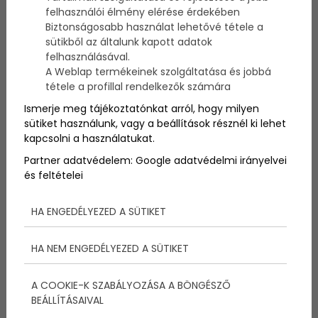
Megszokott sablonok helyett valami friss? Mindenki
felhasználói élmény elérése érdekében
ismeri már a kávészünetekkel, szakmai programmal
Biztonságosabb használat lehetővé tétele a
és könyöklős svédasztalokkal tarkított unalmas
sütikből az általunk kapott adatok
rendezvényeket. Idén újíts, és menj biztosra!
felhasználásával.
A Weblap termékeinek szolgáltatása és jobbá
tétele a profillal rendelkezők számára
Ismerje meg tájékoztatónkat arról, hogy milyen
sütiket használunk, vagy a beállítások résznél ki lehet
kapcsolni a használatukat.
Partner adatvédelem:
Google adatvédelmi irányelvei
és feltételei
HA ENGEDÉLYEZED A SÜTIKET
HA NEM ENGEDÉLYEZED A SÜTIKET
A COOKIE-K SZABÁLYOZÁSA A BÖNGÉSZŐ
Figyelj a szempontokra
BEÁLLÍTÁSAIVAL