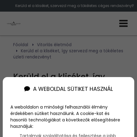
Kerüld el a kliséket, szervezd meg a tökéletes céges rendezvényt!
Főoldal
Vitorlás életmód
Kerüld el a kliséket, így szervezd meg a tökéletes
üzleti rendezvényt
Kerüld el a kliséket, így
szervezd meg a tökéletes
A WEBOLDAL SÜTIKET HASZNÁL
üzleti rendezvényt
A weboldalon a minőségi felhasználói élmény
érdekében sütiket használunk. A cookie-kat és
Szerző:
admin
hasonló technológiákat a következők elősegítésére
2018. február 16.
használjuk:
Tartalmak szolgáltatása és fejlesztése a jobb