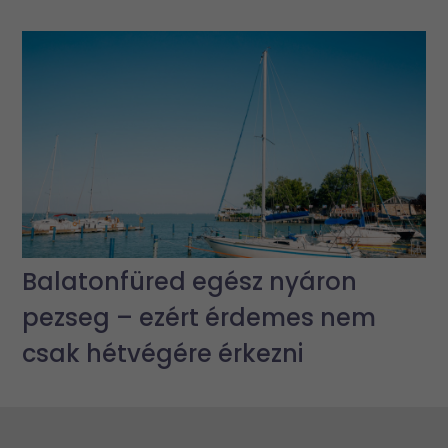
Balatonfüred egész nyáron
pezseg – ezért érdemes nem
csak hétvégére érkezni