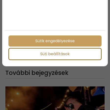
meg ahhoz mérten a számodra legkiválóbbat.
Mindemellett természetesen pontosan tudnod kell a
meghívottak számát, és azt, hogy hány napra
szüséges tervezned.
Sütik engedélyezése
Megosztás:
Süti beállítások
További bejegyzések