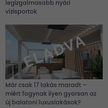
legizgalmasabb nyári
vízisportok
Már csak 17 lakás maradt –
miért fogynak ilyen gyorsan az
új balatoni luxuslakások?