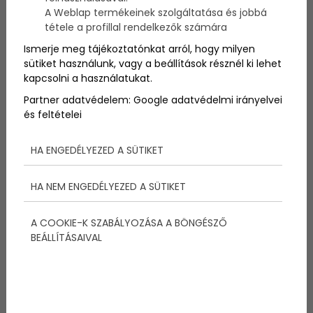
citromos
receptet
mutatunk, amiket érdemes
A Weblap termékeinek szolgáltatása és jobbá
kipróbálni!
tétele a profillal rendelkezők számára
Ismerje meg tájékoztatónkat arról, hogy milyen
sütiket használunk, vagy a beállítások résznél ki lehet
kapcsolni a használatukat.
Partner adatvédelem:
Google adatvédelmi irányelvei
Megosztás:
és feltételei
HA ENGEDÉLYEZED A SÜTIKET
További bejegyzések
HA NEM ENGEDÉLYEZED A SÜTIKET
A COOKIE-K SZABÁLYOZÁSA A BÖNGÉSZŐ
BEÁLLÍTÁSAIVAL