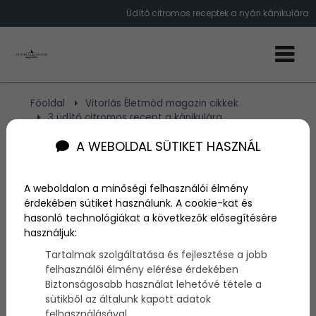
Üdítő citromos receptek a nyári kánikulára
Főoldal
Vitorlás Életmód magazin cikkek
3 üdítő citromos recept a kánikulára
A WEBOLDAL SÜTIKET HASZNÁL
3 üdítő citromos recept a
kánikulára
A weboldalon a minőségi felhasználói élmény
érdekében sütiket használunk. A cookie-kat és
hasonló technológiákat a következők elősegítésére
használjuk:
Szerző:
admin
2015. június 11.
Tartalmak szolgáltatása és fejlesztése a jobb
felhasználói élmény elérése érdekében
Egy limonádé, vagy egy
citromos
édesség
Biztonságosabb használat lehetővé tétele a
felüdülést jelenthet ebben a nyári
kánikulában
,
sütikből az általunk kapott adatok
amikor állandóan szomjas az ember. Most 3
felhasználásával.