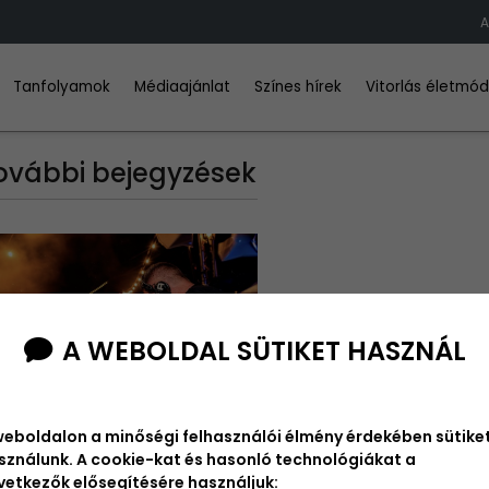
A
Tanfolyamok
Médiaajánlat
Színes hírek
Vitorlás életmó
ovábbi bejegyzések
A WEBOLDAL SÜTIKET HASZNÁL
mlékszel a
weboldalon a minőségi felhasználói élmény érdekében sütike
exionos alsóörsi
sználunk. A cookie-kat és hasonló technológiákat a
vetkezők elősegítésére használjuk: