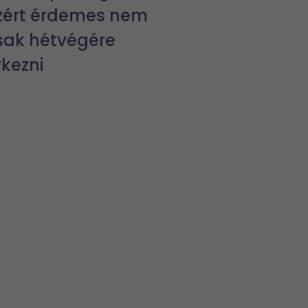
zért érdemes nem
sak hétvégére
rkezni