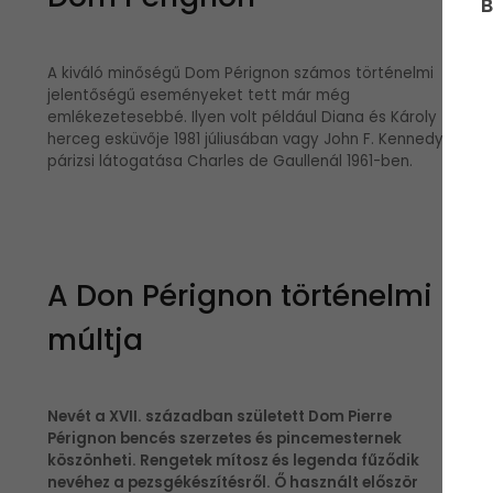
B
A kiváló minőségű Dom Pérignon számos történelmi
jelentőségű eseményeket tett már még
emlékezetesebbé. Ilyen volt például Diana és Károly
herceg esküvője 1981 júliusában vagy John F. Kennedy
A
párizsi látogatása Charles de Gaullenál 1961-ben.
é
n
A Don Pérignon történelmi
múltja
Nevét a XVII. században született Dom Pierre
Pérignon bencés szerzetes és pincemesternek
köszönheti. Rengetek mítosz és legenda fűződik
M
nevéhez a pezsgékészítésről. Ő használt először