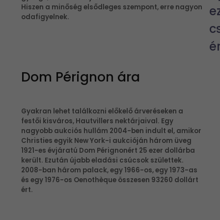
Hiszen a minőség elsődleges szempont, erre nagyon
e
odafigyelnek.
c
é
Dom Pérignon ára
Gyakran lehet találkozni előkelő árveréseken a
festői kisváros, Hautvillers nektárjaival. Egy
nagyobb aukciós hullám 2004-ben indult el, amikor
Christies egyik New York-i aukcióján három üveg
1921-es évjáratú Dom Pérignonért 25 ezer dollárba
került. Ezután újabb eladási csúcsok születtek.
2008-ban három palack, egy 1966-os, egy 1973-as
és egy 1976-os Oenothèque összesen 93260 dollárt
ért.