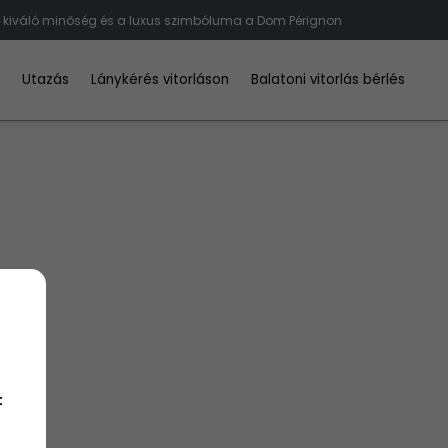
 kiváló minőség és a luxus szimbóluma a Dom Pérignon
d
Utazás
Lánykérés vitorláson
Balatoni vitorlás bérlés
t