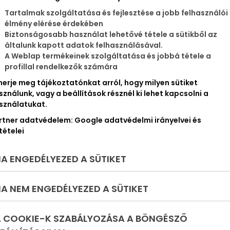
ulikra? Képzeld,
Tartalmak szolgáltatása és fejlesztése a jobb felhasználói
étvégén újra
élmény elérése érdekében
Biztonságosabb használat lehetővé tétele a sütikből az
exion buli lesz!
általunk kapott adatok felhasználásával.
A Weblap termékeinek szolgáltatása és jobbá tétele a
profillal rendelkezők számára
merje meg tájékoztatónkat arról, hogy milyen sütiket
sználunk, vagy a beállítások résznél ki lehet kapcsolni a
sználatukat.
rtner adatvédelem:
Google adatvédelmi irányelvei és
tételei
 vízparti ingatlan,
A ENGEDÉLYEZED A SÜTIKET
mi biztosan elnyeri
A NEM ENGEDÉLYEZED A SÜTIKET
 tetszésedet
A COOKIE-K SZABÁLYOZÁSA A BÖNGÉSZŐ