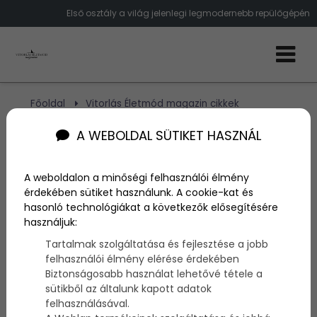
Első osztály a világ jelenlegi legmodernebb repülőgépén
Főoldal
Vitorlás Életmód magazin cikkek
Ilyen az első osztály a világ legmodernebb
repülőgépén
A WEBOLDAL SÜTIKET HASZNÁL
Ilyen az első osztály a világ
A weboldalon a minőségi felhasználói élmény
érdekében sütiket használunk. A cookie-kat és
legmodernebb
hasonló technológiákat a következők elősegítésére
használjuk:
repülőgépén
Tartalmak szolgáltatása és fejlesztése a jobb
felhasználói élmény elérése érdekében
Biztonságosabb használat lehetővé tétele a
Szerző:
admin
sütikből az általunk kapott adatok
2015. szeptember 16.
felhasználásával.