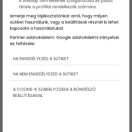
A Weblap termékeinek szolgáltatása és jobbá
Ez a
Boeing
787-9 Dreamliner, a világ jelenlegi
tétele a profillal rendelkezők számára
legmodernebb
repülőgépe
, ami jövő hónapban kezdi
meg működését. Most bepillantást nyerhettek az
Ismerje meg tájékoztatónkat arról, hogy milyen
első osztályra
, szerintem elképesztő!
sütiket használunk, vagy a beállítások résznél ki lehet
kapcsolni a használatukat.
Partner adatvédelem:
Google adatvédelmi irányelvei
és feltételei
Megosztás:
HA ENGEDÉLYEZED A SÜTIKET
HA NEM ENGEDÉLYEZED A SÜTIKET
További bejegyzések
A COOKIE-K SZABÁLYOZÁSA A BÖNGÉSZŐ
BEÁLLÍTÁSAIVAL