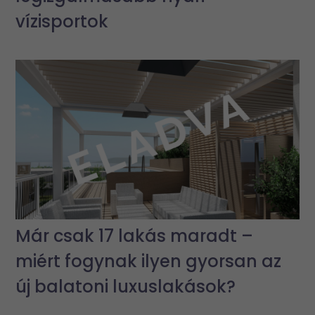
vízisportok
Már csak 17 lakás maradt –
miért fogynak ilyen gyorsan az
új balatoni luxuslakások?