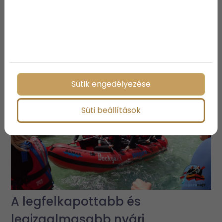
3 vízparti ingatlan, ami biztosan
elnyeri a tetszésedet
Sütik engedélyezése
Süti beállítások
A legfelkapottabb és
legizgalmasabb nyári