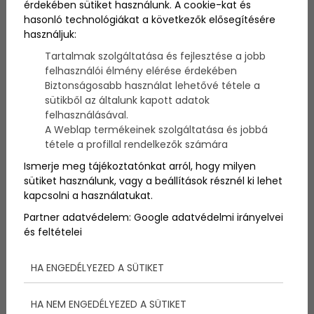
érdekében sütiket használunk. A cookie-kat és
hasonló technológiákat a következők elősegítésére
használjuk:
Február végén nyílik meg az "Emlékgép" című állandó
kiállítás Veszprémben, amely interaktív módon
Tartalmak szolgáltatása és fejlesztése a jobb
kalauzolja el a látogatókat a város gazdag
felhasználói élmény elérése érdekében
történetében, a Laczkó Dezső Múzeum falai között.
Biztonságosabb használat lehetővé tétele a
sütikből az általunk kapott adatok
felhasználásával.
A Weblap termékeinek szolgáltatása és jobbá
tétele a profillal rendelkezők számára
Ismerje meg tájékoztatónkat arról, hogy milyen
sütiket használunk, vagy a beállítások résznél ki lehet
kapcsolni a használatukat.
Partner adatvédelem:
Google adatvédelmi irányelvei
és feltételei
HA ENGEDÉLYEZED A SÜTIKET
HA NEM ENGEDÉLYEZED A SÜTIKET