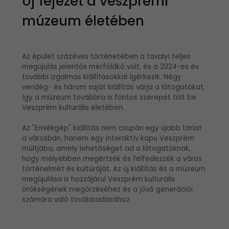
Új fejezet a veszprémi
múzeum életében
Az épület százéves történetében a tavalyi teljes
megújulás jelentős mérföldkő volt, és a 2024-es év
további izgalmas kiállításokkal ígérkezik. Négy
vendég- és három saját kiállítás várja a látogatókat,
így a múzeum továbbra is fontos szerepet tölt be
Veszprém kulturális életében.
Az "Emlékgép" kiállítás nem csupán egy újabb tárlat
a városban, hanem egy interaktív kapu Veszprém
múltjába, amely lehetőséget ad a látogatóknak,
hogy mélyebben megértsék és felfedezzék a város
történelmét és kultúráját. Az új kiállítás és a múzeum
megújulása is hozzájárul Veszprém kulturális
örökségének megőrzéséhez és a jövő generációi
számára való továbbadásához.