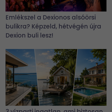
Emlékszel a Dexionos alsóörsi
bulikra? Képzeld, hétvégén újra
Dexion buli lesz!
3 vízparti ingatlan, ami biztosan