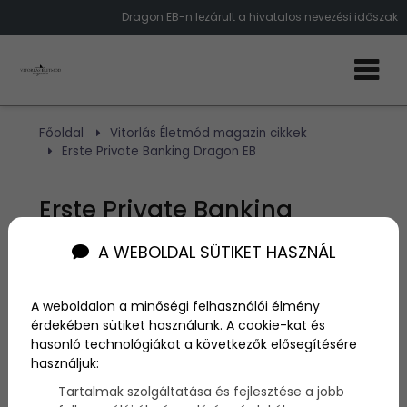
Dragon EB-n lezárult a hivatalos nevezési időszak
Főoldal
Vitorlás Életmód magazin cikkek
Erste Private Banking Dragon EB
Erste Private Banking
Dragon EB
A WEBOLDAL SÜTIKET HASZNÁL
Szerző:
admin
A weboldalon a minőségi felhasználói élmény
2010. április 30.
érdekében sütiket használunk. A cookie-kat és
hasonló technológiákat a következők elősegítésére
használjuk:
Tartalmak szolgáltatása és fejlesztése a jobb