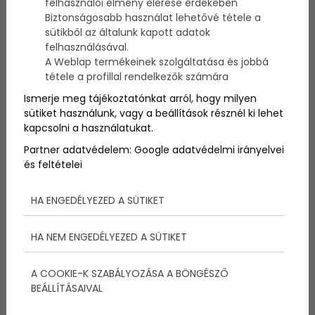
Balatonkenese, 2010.
felhasználói élmény elérése érdekében
Biztonságosabb használat lehetővé tétele a
április 30. - Egy hónappal
sütikből az általunk kapott adatok
felhasználásával.
a dragon osztály
A Weblap termékeinek szolgáltatása és jobbá
tétele a profillal rendelkezők számára
kontinensviadala előtt
Ismerje meg tájékoztatónkat arról, hogy milyen
lezárult a hivatalos
sütiket használunk, vagy a beállítások résznél ki lehet
kapcsolni a használatukat.
nevezési időszak. A még
Partner adatvédelem:
Google adatvédelmi irányelvei
nem teljesen végleges
és feltételei
adatok szerint 16 nemzet
HA ENGEDÉLYEZED A SÜTIKET
képviseletében 64 egység
HA NEM ENGEDÉLYEZED A SÜTIKET
vesz részt a viadalon.
A COOKIE-K SZABÁLYOZÁSA A BÖNGÉSZŐ
BEÁLLÍTÁSAIVAL