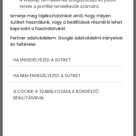
A Weblap termékeinek szolgáltatása és jobbá
város fölé. A torony még ma se készült el, de
tétele a profillal rendelkezők számára
legalább kívülről befejezték.
Ismerje meg tájékoztatónkat arról, hogy milyen
sütiket használunk, vagy a beállítások résznél ki lehet
kapcsolni a használatukat.
Partner adatvédelem:
Google adatvédelmi irányelvei
és feltételei
Megosztás:
HA ENGEDÉLYEZED A SÜTIKET
További bejegyzések
HA NEM ENGEDÉLYEZED A SÜTIKET
A COOKIE-K SZABÁLYOZÁSA A BÖNGÉSZŐ
BEÁLLÍTÁSAIVAL