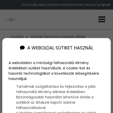
Kívül szép, belül azonban borzalmasan néz ki ez az épület
Főoldal
Vitorlás Életmód magazin cikkek
Évtizedek óta áll félkészen ez az épület
A WEBOLDAL SÜTIKET HASZNÁL
Évtizedek óta áll félkészen
A weboldalon a minőségi felhasználói élmény
ez az épület
érdekében sütiket használunk. A cookie-kat és
hasonló technológiákat a következők elősegítésére
használjuk:
Szerző:
admin
Tartalmak szolgáltatása és fejlesztése a jobb
2014. június 20.
felhasználói élmény elérése érdekében
Biztonságosabb használat lehetővé tétele a
Észak-Kórea legnagyobb felhőkarcolója sokáig a
sütikből az általunk kapott adatok
város szégyene volt, mivel legalább 16 évig megállt
felhasználásával.
az építkezés és egy betoncsontváz magasodott a