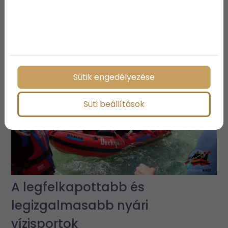
3 vízparti ingatlan, ami biztosan
elnyeri a tetszésedet
Sütik engedélyezése
Süti beállítások
A legfelkapottabb és
legizgalmasabb nyári
vízisportok