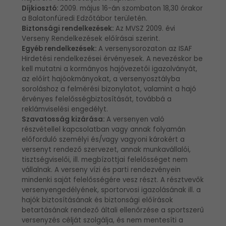
Díjkiosztó:
2009. május 16-án szombaton 18,30 órakor
a Balatonfüredi Edzőtábor területén.
Biztonsági rendelkezések:
Az MVSZ 2009. évi
Verseny Rendelkezések előírásai szerint.
Egyéb rendelkezések:
A versenysorozaton az ISAF
Hirdetési rendelkezései érvényesek. A nevezéskor be
kell mutatni a kormányos hajóvezetői igazolványát,
az előírt hajóokmányokat, a versenyosztályba
soroláshoz a felmérési bizonylatot, valamint a hajó
érvényes felelősségbiztosítását, továbbá a
reklámviselési engedélyt.
Szavatosság kizárása:
A versenyen való
részvétellel kapcsolatban vagy annak folyamán
előforduló személyi és/vagy vagyoni károkért a
versenyt rendező szervezet, annak munkavállalói,
tisztségviselői, ill. megbízottjai felelősséget nem
vállalnak. A verseny vízi és parti rendezvényein
mindenki saját felelősségére vesz részt. A résztvevők
versenyengedélyének, sportorvosi igazolásának ill. a
hajók biztosításának és biztonsági előírások
betartásának rendező általi ellenőrzése a sportszerű
versenyzés célját szolgálja, és nem mentesíti a