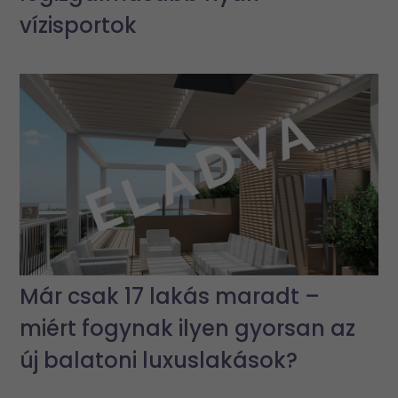
vízisportok
Már csak 17 lakás maradt –
miért fogynak ilyen gyorsan az
új balatoni luxuslakások?