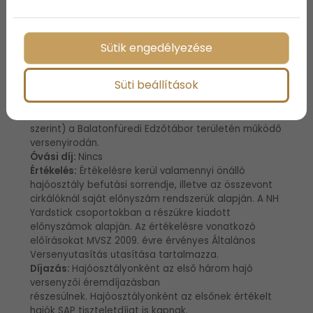
merőleges a tihanyi bója irányára.
Pályarövidítés:
Bármely pályajelnél lehetséges.
Időkorlátozás
: 2009. május 16-án 16,30 óráig lehet
érvényesen célba futni.
Sütik engedélyezése
Nyilatkozat tétel:
A célvonalon való áthaladás a
verseny szabályszerű teljesítését jelenti.
Süti beállítások
Óvás:
Az óvást legkésőbb a Versenyvezetőségi hajó
partra érkezése után 1 órával írásban kell beadni (Az
MVSZ 2009. évi Általános Versenyutasításban előírtak
szerint) a Balatonfüredi Edzőtábor területén működő
versenyirodán.
Óvási díj:
Nincs
Értékelés:
Értékelésre kerül valamennyi önálló
hajóosztály befutási sorrendje, illetve az összevont
cirkálóknál saját előnyszám rendszerük alapján. A NH
Yardstick csoportokban a részükre kiadott
előnyszámok alapján. Az értékelésre vonatkozó
előírásokat MVSZ 2009. évre érvényes Általános
Versenyutasítás utasítása tartalmazza.
Díjazás:
Hajóosztályonként az első három hajó
versenyzői éremdíjazásban
részesülnek. Hajóosztályonként az elsőnek értékelt
hajók SAP tiszteletdíjat is kapnak.