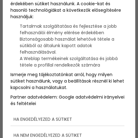
SAP ÉVADNYITÓ VITORLÁS
érdekében sütiket használunk. A cookie-kat és
hasonló technológiákat a következők elősegítésére
NAGYDÍJ Nagyhajós
használjuk:
távverseny Balatonfüred
Tartalmak szolgáltatása és fejlesztése a jobb
felhasználói élmény elérése érdekében
Biztonságosabb használat lehetővé tétele a
sütikből az általunk kapott adatok
Versenykiírás
felhasználásával.
A Weblap termékeinek szolgáltatása és jobbá
tétele a profillal rendelkezők számára
Az évadnyitó verseny helye és
Ismerje meg tájékoztatónkat arról, hogy milyen
ideje: Balatonfüred, 2009. május
sütiket használunk, vagy a beállítások résznél ki lehet
16.
kapcsolni a használatukat.
Partner adatvédelem:
Google adatvédelmi irányelvei
A verseny rendezője: Magyar Vitorlás Szövetség
és feltételei
Versenyvezető: Pallai Péter
Versenybíróság elnöke: Regényi Zsolt
Versenyorvos: Dr. Szalóczy Péter
HA ENGEDÉLYEZED A SÜTIKET
Versenyszabályok: - A versenyen a „Vitorlázás 2009-
2012 Versenyszabályai „
HA NEM ENGEDÉLYEZED A SÜTIKET
/továbbiakban "Versenyszabályok "/,