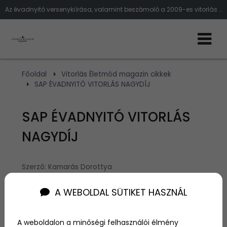
Az évadnyitó versenykiírása, valamint beszámoló a 2009-es vitorlás verseny eredmények
Főoldal
Vitorlás Életmód magazin cikkek
SAP ÉVADNYITÓ VITORLÁS NAGYDÍJ
SAP ÉVADNYITÓ VITORLÁS
NAGYDÍJ
Szerző:
Kamarás Dorottya
2009. május 7.
A WEBOLDAL SÜTIKET HASZNÁL
Évadnyitó 2009, Balatonfüred. Versenykiírás.
A weboldalon a minőségi felhasználói élmény