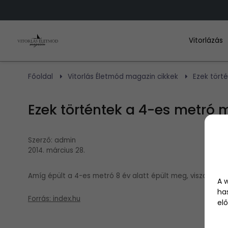
Vitorlázás
Főoldal
Vitorlás Életmód magazin cikkek
Ezek tört
Ezek történtek a 4-es metró 
Szerző:
admin
2014. március 28.
Amíg épült a 4-es metró 8 év alatt épült meg, viszont ez 
A 
ha
Forrás: index.hu
elő