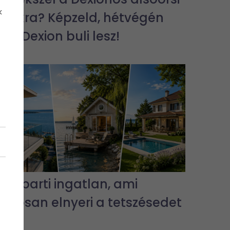
k
bulikra? Képzeld, hétvégén
jra Dexion buli lesz!
3 vízparti ingatlan, ami
biztosan elnyeri a tetszésedet