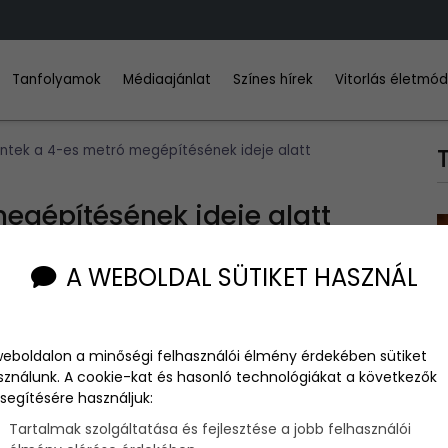
Tanfolyamok
Médiaajánlat
Színes hírek
Vitorlás életmó
éntek a 4-es metró megépítésének ideje alatt
megépítésének ideje alatt
A WEBOLDAL SÜTIKET HASZNÁL
idő alatt rengeteg minden történt a világban.
weboldalon a minőségi felhasználói élmény érdekében sütiket
sználunk. A cookie-kat és hasonló technológiákat a következők
segítésére használjuk:
Tartalmak szolgáltatása és fejlesztése a jobb felhasználói