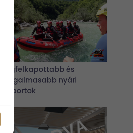
A legfelkapottabb és
legizgalmasabb nyári
vízisportok