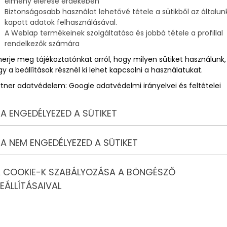
élmény elérése érdekében
Biztonságosabb használat lehetővé tétele a sütikből az általun
kapott adatok felhasználásával.
ú
A Weblap termékeinek szolgáltatása és jobbá tétele a profillal
rendelkezők számára
merje meg tájékoztatónkat arról, hogy milyen sütiket használunk,
y a beállítások résznél ki lehet kapcsolni a használatukat.
rtner adatvédelem:
Google adatvédelmi irányelvei és feltételei
A ENGEDÉLYEZED A SÜTIKET
A NEM ENGEDÉLYEZED A SÜTIKET
 COOKIE-K SZABÁLYOZÁSA A BÖNGÉSZŐ
EÁLLÍTÁSAIVAL