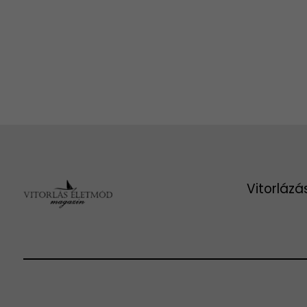
Vitorlázá