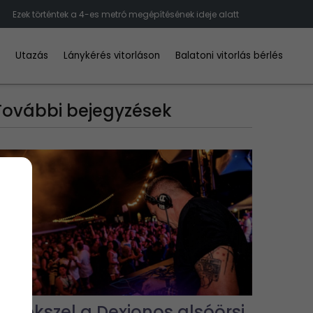
Ezek történtek a 4-es metró megépítésének ideje alatt
d
Utazás
Lánykérés vitorláson
Balatoni vitorlás bérlés
További bejegyzések
Emlékszel a Dexionos alsóörsi