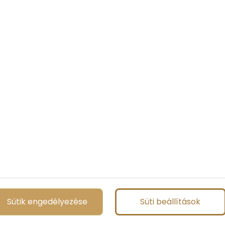
Sütik engedélyezése
Süti beállítások