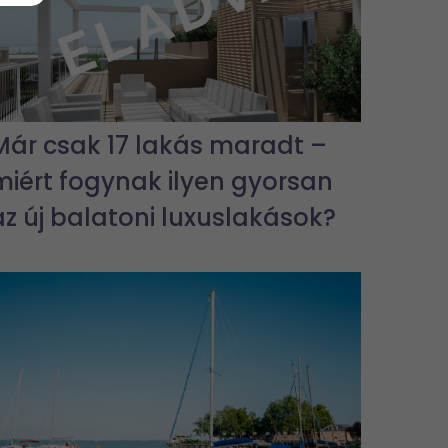
Már csak 17 lakás maradt –
miért fogynak ilyen gyorsan
az új balatoni luxuslakások?