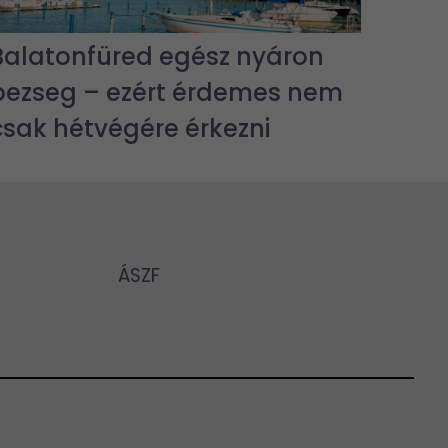
Balatonfüred egész nyáron
pezseg – ezért érdemes nem
csak hétvégére érkezni
ÁSZF