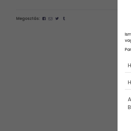
Megosztás:
Is
vag
Pa
H
H
A
B