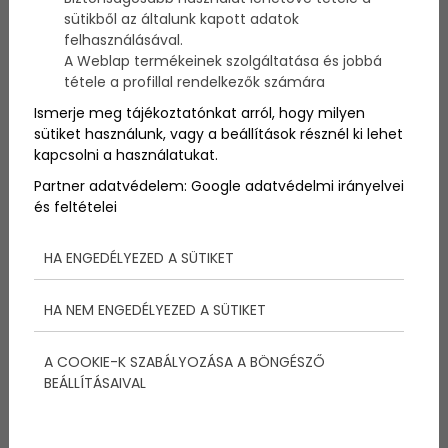
annyit tudnának mesélni a letűnt időkről, hogy
sütikből az általunk kapott adatok
szintén egy évszázad lenne azt végighallgatni. Most
felhasználásával.
megmutatom nektek a világ legrégebbi
A Weblap termékeinek szolgáltatása és jobbá
metropoliszait.
tétele a profillal rendelkezők számára
Ismerje meg tájékoztatónkat arról, hogy milyen
sütiket használunk, vagy a beállítások résznél ki lehet
1. Görögország-Athén
kapcsolni a használatukat.
Az ókorban hatalmas tudományos központ, és
jelentős hatalommal bíró város volt, ma pedig már
Partner adatvédelem:
Google adatvédelmi irányelvei
kozmopolita jellegű hely. Görögországnak 35% (!!!)-a
és feltételei
él Athénban, majdnem négy millió fő, neve pedig egy
mitológiai görög istennőtől, Athénétől származik, aki
a görög városok védelmezőjeként volt
HA ENGEDÉLYEZED A SÜTIKET
számontartva. Míg ma az Alkotmány tér a
városközpont, régen az Akropolisz kőszirtje szolgált a
HA NEM ENGEDÉLYEZED A SÜTIKET
város centrumaként, ma már páratlan látványban
részesíti az ide érkező turistát.
A COOKIE-K SZABÁLYOZÁSA A BÖNGÉSZŐ
BEÁLLÍTÁSAIVAL
2. Izrael-Jeruzsálem
Jeruzsálem rengeteg dolgot tölt be az izraeliek
életében, hiszen politikai, vallási és jogi centrum.