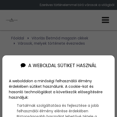
Ezeréves történelemmel bíró városok a világból
Főoldal
Vitorlás Életmód magazin cikkek
Városok, melyek története évezredes
Városok, melyek története
A WEBOLDAL SÜTIKET HASZNÁL
évezredes
A weboldalon a minőségi felhasználói élmény
Szerző:
admin
érdekében sütiket használunk. A cookie-kat és
2016. március 17.
hasonló technológiákat a következők elősegítésére
használjuk:
Sok olyan város áll még ma is a világ minden pontján,
Tartalmak szolgáltatása és fejlesztése a jobb
melynek története hatalmas múltba tekint vissza.
felhasználói élmény elérése érdekében
Magukon viselik a történelem tragédiáit, falaik pedig
Biztonságosabb használat lehetővé tétele a