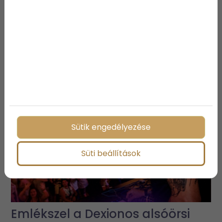
Megosztás:
További bejegyzések
Sütik engedélyezése
Süti beállítások
Emlékszel a Dexionos alsóörsi