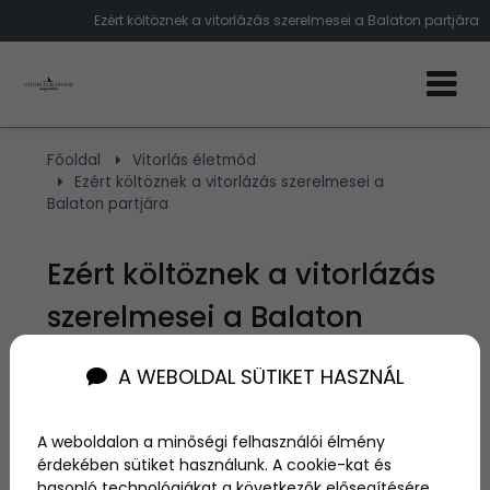
Ezért költöznek a vitorlázás szerelmesei a Balaton partjára
Főoldal
Vitorlás életmód
Ezért költöznek a vitorlázás szerelmesei a
Balaton partjára
Ezért költöznek a vitorlázás
szerelmesei a Balaton
partjára
A WEBOLDAL SÜTIKET HASZNÁL
Szerző:
Egyed Karola
A weboldalon a minőségi felhasználói élmény
2026. március 18.
érdekében sütiket használunk. A cookie-kat és
hasonló technológiákat a következők elősegítésére