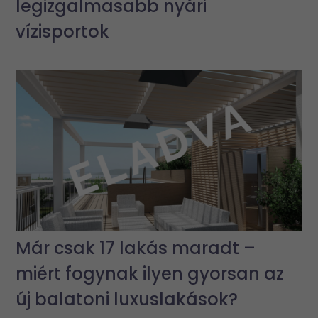
legizgalmasabb nyári
vízisportok
Már csak 17 lakás maradt –
miért fogynak ilyen gyorsan az
új balatoni luxuslakások?