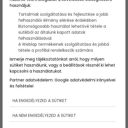
A Balaton nem csupán Magyarország legnagyobb
használjuk:
tava – sokak számára életérzés, szabadság és
Tartalmak szolgáltatása és fejlesztése a jobb
közösségi élmény egyben. És ha van olyan
felhasználói élmény elérése érdekében
tevékenység, amely tökéletesen tükrözi ezt az
életérzést, akkor az a vitorlázás. Nem véletlen, hogy
Biztonságosabb használat lehetővé tétele a
a tó évtizedek óta a vitorlázás hazai központja: a
sütikből az általunk kapott adatok
hullámok ritmusa, a szél suhogása és a napfény
felhasználásával.
tánca a víztükrön mindannyiunkban a szabadság
A Weblap termékeinek szolgáltatása és jobbá
érzését ébreszti.
tétele a profillal rendelkezők számára
Ismerje meg tájékoztatónkat arról, hogy milyen
sütiket használunk, vagy a beállítások résznél ki lehet
kapcsolni a használatukat.
Partner adatvédelem:
Google adatvédelmi irányelvei
és feltételei
HA ENGEDÉLYEZED A SÜTIKET
HA NEM ENGEDÉLYEZED A SÜTIKET