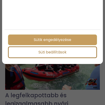
3 vízparti ingatlan, ami biztosan
elnyeri a tetszésedet
Sütik engedélyezése
Süti beállítások
A legfelkapottabb és
legizgalmasabb nyári