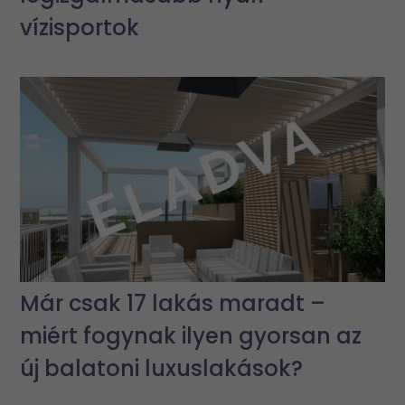
vízisportok
Már csak 17 lakás maradt –
miért fogynak ilyen gyorsan az
új balatoni luxuslakások?