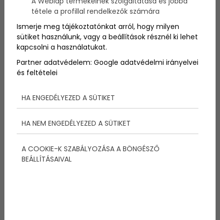
A Weblap termékeinek szolgáltatása és jobbá
Több tucat tonna
ezüstpénzt
hozott fel egy második
tétele a profillal rendelkezők számára
világháborúban
elsüllyedt brit
gőzhajóról
egy
nemzetközi mentőalakulat az
Atlanti
-
óceánból
,
Ismerje meg tájékoztatónkat arról, hogy milyen
5150 méter mélységből.
sütiket használunk, vagy a beállítások résznél ki lehet
kapcsolni a használatukat.
Partner adatvédelem:
Google adatvédelmi irányelvei
és feltételei
Megosztás:
HA ENGEDÉLYEZED A SÜTIKET
HA NEM ENGEDÉLYEZED A SÜTIKET
További bejegyzések
A COOKIE-K SZABÁLYOZÁSA A BÖNGÉSZŐ
BEÁLLÍTÁSAIVAL