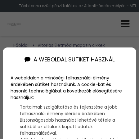
Több tonna ezüstpénzt találtak az Atlanti-óceán mélyén - MTI
Főoldal
Vitorlás Életmód magazin cikkek
Több tonna ezüstpénzt hoztak fel az Atlanti-
óceán mélyéről
A WEBOLDAL SÜTIKET HASZNÁL
Több tonna ezüstpénzt
A weboldalon a minőségi felhasználói élmény
érdekében sütiket használunk. A cookie-kat és
hoztak fel az Atlanti-óceán
hasonló technológiákat a következők elősegítésére
használjuk:
mélyéről
Tartalmak szolgáltatása és fejlesztése a jobb
felhasználói élmény elérése érdekében
Biztonságosabb használat lehetővé tétele a
Szerző:
admin
sütikből az általunk kapott adatok
2015. április 16.
felhasználásával.