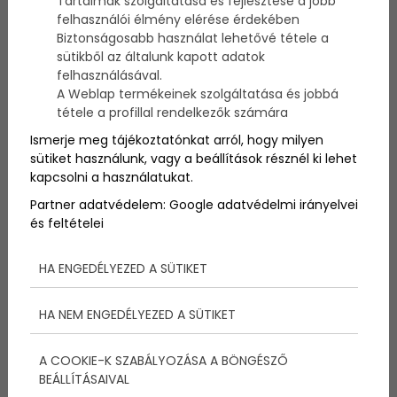
Tartalmak szolgáltatása és fejlesztése a jobb
felhasználói élmény elérése érdekében
Biztonságosabb használat lehetővé tétele a
Idén megkezdődik a Balatonfüred–Tapolca–
sütikből az általunk kapott adatok
Keszthely vasútvonal villamosításának tervezése,
felhasználásával.
ami, ha megvalósul, akkor gyorsabban, valamint jóval
A Weblap termékeinek szolgáltatása és jobbá
komfortosabban juthatunk majd el a Balatonra, derül
tétele a profillal rendelkezők számára
ki az Origo cikkéből.
Ismerje meg tájékoztatónkat arról, hogy milyen
sütiket használunk, vagy a beállítások résznél ki lehet
kapcsolni a használatukat.
Partner adatvédelem:
Google adatvédelmi irányelvei
és feltételei
HA ENGEDÉLYEZED A SÜTIKET
HA NEM ENGEDÉLYEZED A SÜTIKET
A COOKIE-K SZABÁLYOZÁSA A BÖNGÉSZŐ
BEÁLLÍTÁSAIVAL