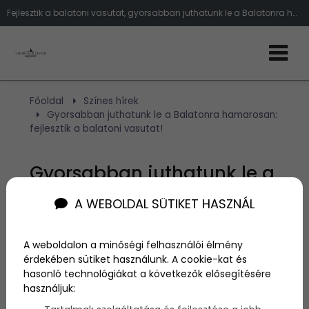
Fejlesztik a balatoni vasutat, gyorsabban juthatunk le a Balatonra hamarosan!
Főoldal
Színes hírek
Gyorsabban juthatunk le a Balatonra hamarosan:
fejlesztik a balatoni vasutat!
Gyorsabban juthatunk le a
Balatonra hamarosan:
A WEBOLDAL SÜTIKET HASZNÁL
fejlesztik a balatoni
A weboldalon a minőségi felhasználói élmény
vasutat!
érdekében sütiket használunk. A cookie-kat és
hasonló technológiákat a következők elősegítésére
használjuk:
Szerző:
admin
2020. június 2.