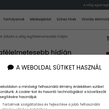
A világ egyik leg
Tanfolyamok
Médiaajánlat
Színes hírek
Vitorlás életmó
k átkelni a világ legfélelmetesebb hídján
egfélelmetesebb hídján
A WEBOLDAL SÜTIKET HASZNÁL
ha az nem több kilométer hosszú és nem tombolnak közben a
weboldalon a minőségi felhasználói élmény érdekében sütiket
k, bizony okoz néhány kellemetlen percet az a félelmetes
sználunk. A cookie-kat és hasonló technológiákat a következők
zont akadt egy helyi vállalkozó, aki enyhített a félelmükön.
segítésére használjuk:
Tartalmak szolgáltatása és fejlesztése a jobb felhasználói