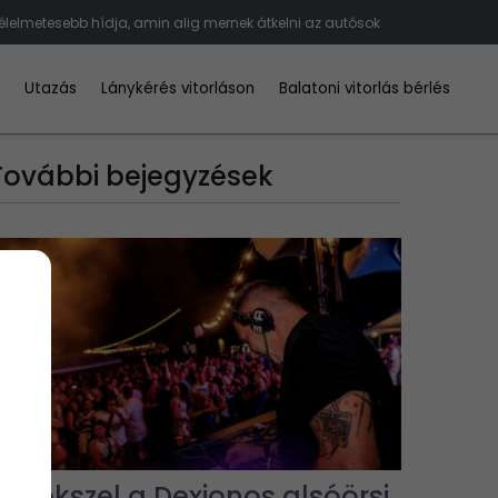
félelmetesebb hídja, amin alig mernek átkelni az autósok
d
Utazás
Lánykérés vitorláson
Balatoni vitorlás bérlés
További bejegyzések
Emlékszel a Dexionos alsóörsi