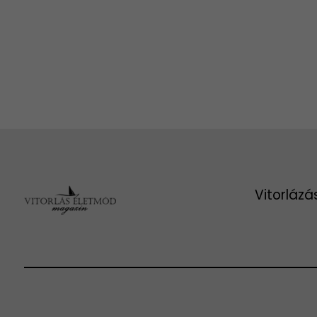
Vitorlázá