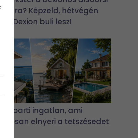
k
bulikra? Képzeld, hétvégén
jra Dexion buli lesz!
3 vízparti ingatlan, ami
biztosan elnyeri a tetszésedet