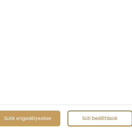
Sütik engedélyezése
Süti beállítások