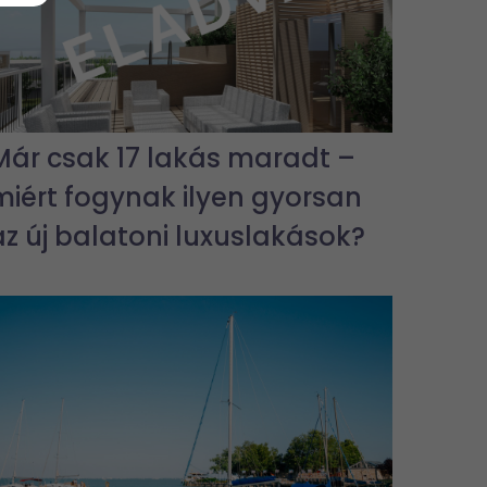
Már csak 17 lakás maradt –
miért fogynak ilyen gyorsan
az új balatoni luxuslakások?