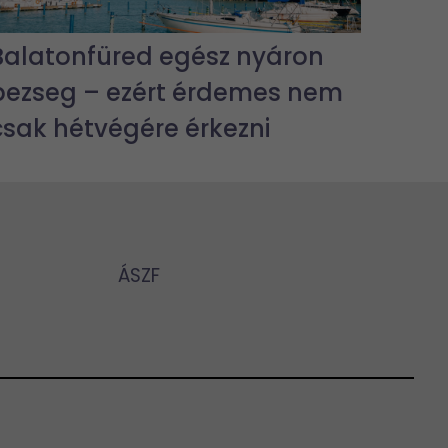
Balatonfüred egész nyáron
pezseg – ezért érdemes nem
csak hétvégére érkezni
ÁSZF