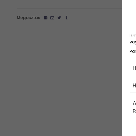
Megosztás:
Is
vag
Pa
H
H
A
B