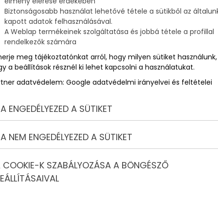
élmény elérése érdekében
Biztonságosabb használat lehetővé tétele a sütikből az általun
kapott adatok felhasználásával.
ú
A Weblap termékeinek szolgáltatása és jobbá tétele a profillal
rendelkezők számára
merje meg tájékoztatónkat arról, hogy milyen sütiket használunk,
y a beállítások résznél ki lehet kapcsolni a használatukat.
rtner adatvédelem:
Google adatvédelmi irányelvei és feltételei
A ENGEDÉLYEZED A SÜTIKET
A NEM ENGEDÉLYEZED A SÜTIKET
 COOKIE-K SZABÁLYOZÁSA A BÖNGÉSZŐ
EÁLLÍTÁSAIVAL