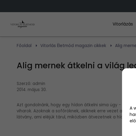
Vitorlázás
Főoldal
Vitorlás Életmód magazin cikkek
Alig merne
Alig mernek átkelni a világ l
Szerző:
admin
2014. május 30.
Azt gondolnánk, hogy egy hídon átkelni sima ügy - már 
A 
viharok. Azoknak a sofőröknek, akiknek erre vezet az útju
ha
látvány, ami eléjük tárul, miközben átvezetnek a hídon. Vis
elő