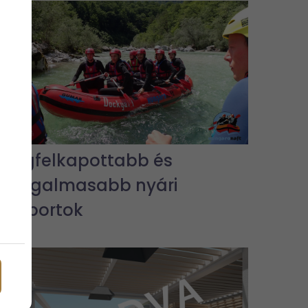
A legfelkapottabb és
legizgalmasabb nyári
vízisportok