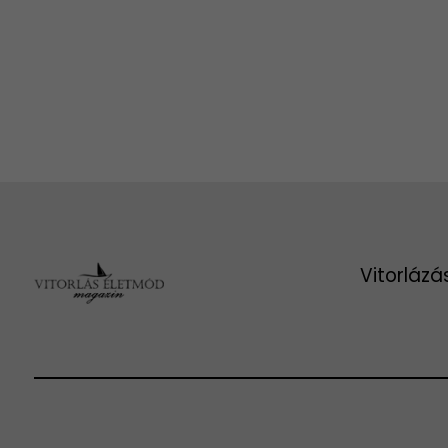
Vitorlázá