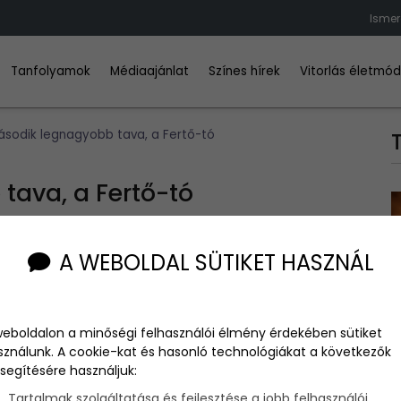
Ismer
Tanfolyamok
Médiaajánlat
Színes hírek
Vitorlás életmó
sodik legnagyobb tava, a Fertő-tó
ava, a Fertő-tó
A WEBOLDAL SÜTIKET HASZNÁL
 lefolyástalan is, és Sopron közelében található, hazánk
.
weboldalon a minőségi felhasználói élmény érdekében sütiket
sználunk. A cookie-kat és hasonló technológiákat a következők
segítésére használjuk:
nt, bár mára már eléggé elavult lett ez a kifejezés, de a
Tartalmak szolgáltatása és fejlesztése a jobb felhasználói