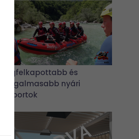
A legfelkapottabb és
legizgalmasabb nyári
vízisportok