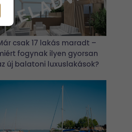
Már csak 17 lakás maradt –
miért fogynak ilyen gyorsan
az új balatoni luxuslakások?