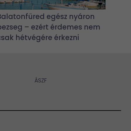
Balatonfüred egész nyáron
pezseg – ezért érdemes nem
csak hétvégére érkezni
ÁSZF