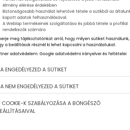
t a 4/5-ét, az osztrákénak pedig több, mint a felét nád fedi
élmény elérése érdekében
Biztonságosabb használat lehetővé tétele a sütikből az általun
kapott adatok felhasználásával.
ú
A Weblap termékeinek szolgáltatása és jobbá tétele a profillal
onyítják, hogy már az újkőkorban lakott volt a környéke, akkor
rendelkezők számára
merje meg tájékoztatónkat arról, hogy milyen sütiket használunk,
y a beállítások résznél ki lehet kapcsolni a használatukat.
ríttatta a negyedik században, ám hamar megtelt újra vízzel,
hatjuk, s legkeskenyebb része a közepe volt, ahol vámot
rtner adatvédelem:
Google adatvédelmi irányelvei és feltételei
A ENGEDÉLYEZED A SÜTIKET
él is bizonyítékul szolgál számunkra.
A NEM ENGEDÉLYEZED A SÜTIKET
a tó vize folyamatosan apad, eredeti partjait elhagyja,
 COOKIE-K SZABÁLYOZÁSA A BÖNGÉSZŐ
 a maga után hagyott iszap olya életveszélyes volt, hogy senki
EÁLLÍTÁSAIVAL
lyedt volna benne.
letét felszántották, és gazdasági épületeket húztak ide, pedig