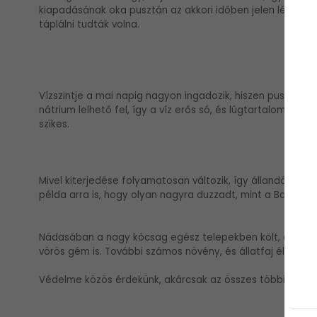
kiapadásának oka pusztán az akkori időben jelen lévő nagy
táplálni tudták volna.
Vízszintje a mai napig nagyon ingadozik, hiszen pusztán c
nátrium lelhető fel, így a víz erős só, és lúgtartalommal 
szikes.
Mivel kiterjedése folyamatosan változik, így állandó partv
példa arra is, hogy olyan nagyra duzzadt, mint a Balaton (1
Nádasában a nagy kócsag egész telepekben költ, és több,
vörös gém is. További számos növény, és állatfaj él itt 
Védelme közös érdekünk, akárcsak az összes többi termés