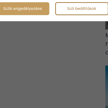
Sütik engedélyezése
Süti beállítások