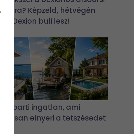
bulikra? Képzeld, hétvégén
k
jra Dexion buli lesz!
3 vízparti ingatlan, ami
biztosan elnyeri a tetszésedet