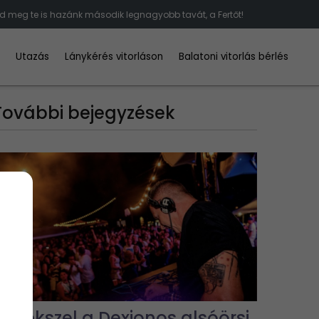
d meg te is hazánk második legnagyobb tavát, a Fertőt!
d
Utazás
Lánykérés vitorláson
Balatoni vitorlás bérlés
További bejegyzések
Emlékszel a Dexionos alsóörsi