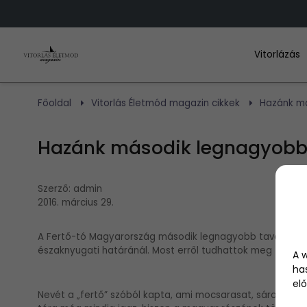
Vitorlázás
Főoldal
Vitorlás Életmód magazin cikkek
Hazánk má
Hazánk második legnagyobb t
Szerző:
admin
2016. március 29.
A Fertő-tó Magyarország második legnagyobb tava, egyben
északnyugati határánál. Most erről tudhattok meg többet
A 
ha
elő
Nevét a „fertő” szóból kapta, ami mocsarasat, sárosat jele