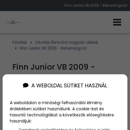
Finn Junior VB 2009 - Beharangozó
Főoldal
Vitorlás Életmód magazin cikkek
Finn Junior VB 2009 - Beharangozó
Finn Junior VB 2009 -
Beharangozó
A WEBOLDAL SÜTIKET HASZNÁL
Szerző:
admin
2009. július 20.
A weboldalon a minőségi felhasználói élmény
érdekében sütiket használunk. A cookie-kat és
hasonló technológiákat a következők elősegítésére
Hamarosan startol a Pata Boats FINN JUNIOR VB
használjuk:
Jorg Bruder Silver Cup Balatonfüreden.
2009. július 30.- augusztus 6.