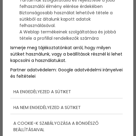
Tartalmak szolgáltatása és fejlesztése a jobb
Balatonfüred
felhasználói élmény elérése érdekében
Biztonságosabb használat lehetővé tétele a
sütikből az általunk kapott adatok
felhasználásával.
Finn Junior VB 2009 -
A Weblap termékeinek szolgáltatása és jobbá
Eddig 49-en neveztek
tétele a profillal rendelkezők számára
Ismerje meg tájékoztatónkat arról, hogy milyen
sütiket használunk, vagy a beállítások résznél ki lehet
A Balatonfüredi Yacht Club, a Nemzetközi Finn
kapcsolni a használatukat.
Osztályszövetség, és a Magyar Finn
Osztályszövetség 2009. július 30-a és augusztus 6-a
Partner adatvédelem:
Google adatvédelmi irányelvei
között a Magyar vitorlás Szövetség védnöksége
és feltételei
alatt rendezi meg Balatonfüreden a Pata Boats Finn
Junior Világbajnokság - Jorg Bruder Silver Cup-ot. A
világversenyen várhatóan több mint félszáz hajó
HA ENGEDÉLYEZED A SÜTIKET
indul majd. Eddig tizenkét nemzet, (amerikai, orosz,
francia, német, olasz, ír, cseh, szlovák, ukrán, észt,
HA NEM ENGEDÉLYEZED A SÜTIKET
bulgár és magyar) összesen 49 ifjú finnes vitorlázója
adta le nevezését. A verseny győztese várhatóan a
cseh Vika, az olasz Baldassari ill. az orosz Larionov
A COOKIE-K SZABÁLYOZÁSA A BÖNGÉSZŐ
közül kerül majd ki, akik a komoly sikert arató idei
BEÁLLÍTÁSAIVAL
dániai felnőtt VB-n is az élmezőnyben vitorláztak.